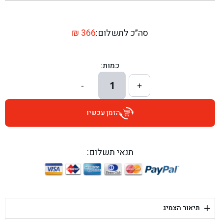
בן גל - שדרות יצחק רבין 1, באר יעקב - באר יעקב
בן גל - דרך השבעה 20, אזור - אזור
סה״כ לתשלום:
366
₪
בן גל - הכוזרי 1, תל אביב - תל אביב
כמות:
בן גל - הרצל 6, גדרה - גדרה
1
-
+
בן גל - שדרות דוד בן גוריון 8, באר שבע - באר שבע
הזמן עכשיו
בן גל - אוסלו 5, שדרות - שדרות
בן גל - תחנת אלון, ערד - ערד
תנאי תשלום:
בן גל - היובלים 26, הוד השרון - הוד השרון
בן גל - קלמן גבריאלוב 41, רחובות - רחובות
+
תיאור הצמיג
בן גל - יפת 88, תל אביב יפו - תל אביב