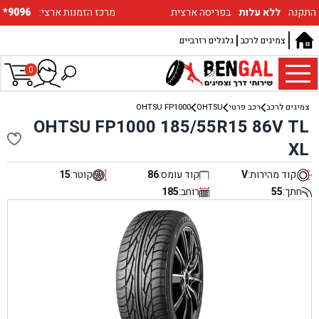
התקנה
ללא עלות
בפריסה ארצית
:מרכז הזמנות ארצי
*9096
צמיגים לרכב
גלגלים רזרביים
0
צמיגים לרכב
רכב פרטי
OHTSU
OHTSU FP1000
OHTSU FP1000 185/55R15 86V TL
XL
קוד מהירות:
V
קוד עומס:
86
קוטר:
15
חתך:
55
רוחב:
185