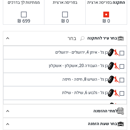
התקנה
בפריסה ארצית
בפריסה ארצית
ממתינות לך בדרכים
₪
699
₪
0
₪
0
בחר עיר להתקנה
בחר
בן גל - איתן 4, ירושלים - ירושלים
בן גל - העבודה 20, אשקלון - אשקלון
בן גל - השיש 8, חיפה - חיפה
בן גל - גלבוע 6, שילת - שילת
בן גל - פוריידיס, כניסה צפונית מול כביש 4 - פרדיס
למתי ההזמנה
בן גל - שכונת אזור תעשייה זעירה, עיילבון - עיילבון
בחר שעת הזמנה