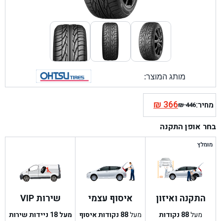
מותג המוצר:
₪
366
מחיר:
₪
446
המחיר
המחיר
הנוכחי
המקורי
בחר אופן התקנה
היה:
הוא:
₪ 446.
₪ 366.
מומלץ
התקנה ואיזון
איסוף עצמי
שירות VIP
מעל
88
נקודות
מעל
88
נקודות איסוף
מעל 18 ניידות שירות