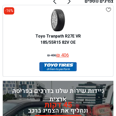
צמיגים נוספים
16%-
Toyo Tranpath R27E VR
185/55R15 82V OE
₪
406
₪
486
המחיר
המחיר
המקורי
הנוכחי
היה:
הוא:
₪ 486.
₪ 406.
ניידות שירות שלנו בדרכים בפריסה
ארצית
45 דקות
ונחליף את הצמיג ברכב