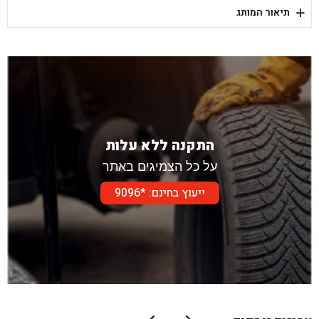
+
תיאור המותג
בן גל - דור אלון הר טוב - בית שמש
התקנה ללא עלות
על כל הצמיגים באתר
ייעוץ בחינם: *9096