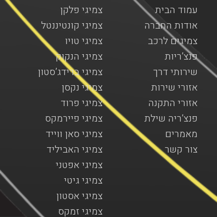
עמוד הבית
צמיגי פלקן
אודות החברה
צמיגי קונטיננטל
צמיגים לרכב
צמיגי טויו
פנצ’ריות
צמיגי הנקוק
שירותי דרך
צמיגי ברידג’סטון
אזורי שירות
צמיגי נקסן
אזורי התקנה
צמיגי פרוד
פנצ’ריה שילת
צמיגי פיירמקס
מאמרים
צמיגי סאן ווייד
צור קשר
צמיגי האביליד
צמיגי אפטני
צמיגי גיטי
צמיגי אסטון
צמיגי זמקס