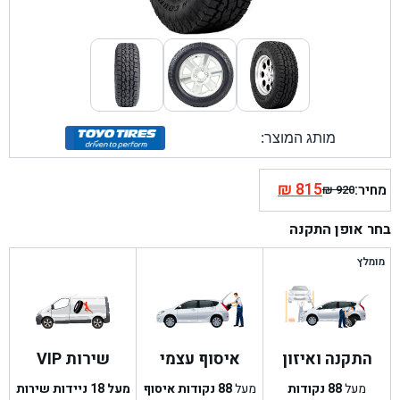
מותג המוצר:
₪
815
מחיר:
₪
920
המחיר
המחיר
הנוכחי
המקורי
בחר אופן התקנה
היה:
הוא:
₪ 920.
₪ 815.
מומלץ
התקנה ואיזון
איסוף עצמי
שירות VIP
מעל
88
נקודות
מעל
88
נקודות איסוף
מעל 18 ניידות שירות