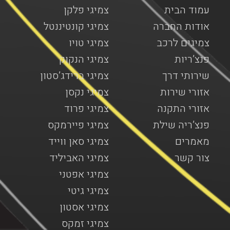
עמוד הבית
צמיגי פלקן
אודות החברה
צמיגי קונטיננטל
צמיגים לרכב
צמיגי טויו
פנצ’ריות
צמיגי הנקוק
שירותי דרך
צמיגי ברידג’סטון
אזורי שירות
צמיגי נקסן
אזורי התקנה
צמיגי פרוד
פנצ’ריה שילת
צמיגי פיירמקס
מאמרים
צמיגי סאן ווייד
צור קשר
צמיגי האביליד
צמיגי אפטני
צמיגי גיטי
צמיגי אסטון
צמיגי זמקס