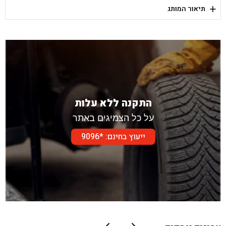
+
תיאור המותג
בן גל - דור אלון הר טוב - בית שמש
התקנה ללא עלות
על כל הצמיגים באתר
ייעוץ בחינם: *9096