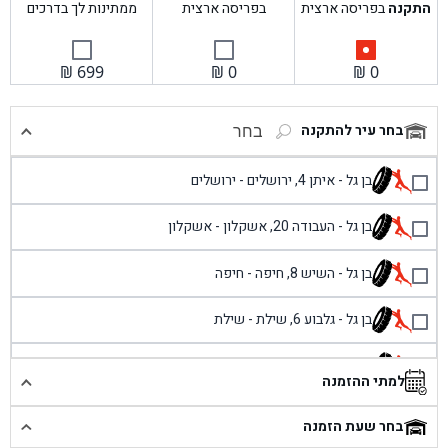
התקנה
בפריסה ארצית
בפריסה ארצית
ממתינות לך בדרכים
₪
699
₪
0
₪
0
בחר עיר להתקנה
בחר
בן גל - איתן 4, ירושלים - ירושלים
בן גל - העבודה 20, אשקלון - אשקלון
בן גל - השיש 8, חיפה - חיפה
בן גל - גלבוע 6, שילת - שילת
בן גל - פוריידיס, כניסה צפונית מול כביש 4 - פרדיס
למתי ההזמנה
בן גל - שכונת אזור תעשייה זעירה, עיילבון - עיילבון
בחר שעת הזמנה