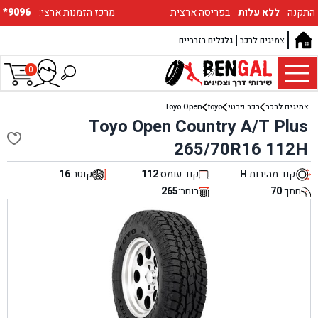
התקנה
ללא עלות
בפריסה ארצית
:מרכז הזמנות ארצי
*9096
צמיגים לרכב
גלגלים רזרביים
0
צמיגים לרכב
רכב פרטי
toyo
Toyo Open
Toyo Open Country A/T Plus
265/70R16 112H
קוד מהירות:
H
קוד עומס:
112
קוטר:
16
חתך:
70
רוחב:
265