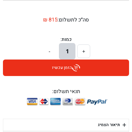
בן גל - שדרות יצחק רבין 1, באר יעקב - באר יעקב
בן גל - דרך השבעה 20, אזור - אזור
סה״כ לתשלום:
815
₪
בן גל - הכוזרי 1, תל אביב - תל אביב
כמות:
בן גל - הרצל 6, גדרה - גדרה
1
-
+
בן גל - שדרות דוד בן גוריון 8, באר שבע - באר שבע
הזמן עכשיו
בן גל - אוסלו 5, שדרות - שדרות
בן גל - תחנת אלון, ערד - ערד
תנאי תשלום:
בן גל - היובלים 26, הוד השרון - הוד השרון
בן גל - קלמן גבריאלוב 41, רחובות - רחובות
+
תיאור הצמיג
בן גל - יפת 88, תל אביב יפו - תל אביב