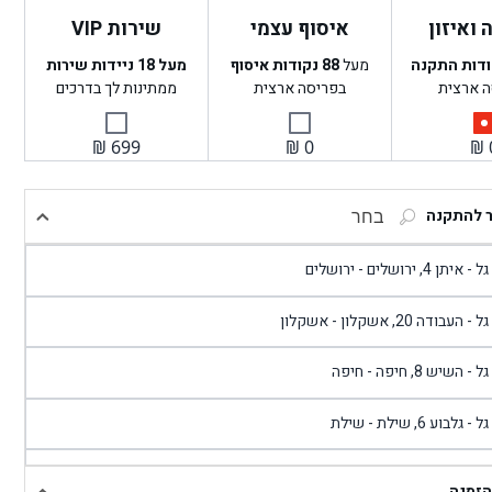
ואיזון
איסוף עצמי
שירות VIP
ודות התקנה
מעל
88
נקודות איסוף
מעל 18 ניידות שירות
ה ארצית
בפריסה ארצית
ממתינות לך בדרכים
₪
699
₪
0
₪
ר להתקנה
בחר
- איתן 4, ירושלים - ירושלים
 - העבודה 20, אשקלון - אשקלון
 - השיש 8, חיפה - חיפה
 - גלבוע 6, שילת - שילת
גל - פוריידיס, כניסה צפונית מול כביש 4 - פרדיס
הזמנה