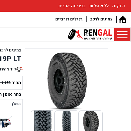
התקנה
ללא עלות
בפריסה ארצית
צמיגים לרכב
גלגלים רזרביים
צמיגים לרכב
19P LT
קוד מהירו
מחיר:
₪
1,153
המחיר
המחיר
הנוכחי
המקור
בחר אופן 
היה:
הוא:
מומלץ
₪ 1,153.
₪ 1,058.