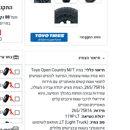
התקנה 
מעל
88
נק
בפריס
מותג המggוצר:
0
-
בחר עי
תיאור הצמיג
תיאור כללי:
צמיג Toyo Open Country M/T
בן גל 
הוא צמיג שטח עוצמתי, המיועד לנהגים המגיעים
לתנאי שטח קשים ומאתגרים. עם מידות
בן גל
265/75R16, הצמיג מציע יכולת עבירה מעולה,
עמידות גבוהה ונוחות במהלך הנסיעה, והוא
בן גל
אידיאלי לרכבי שטח ורכבים קלים.
מאפיינים טכניים:
מידות:
265/75R16
בן גל
יכולת נשיאה:
119P LT
סוג צמיג:
LT (Light Truck), מותאם לשימוש
בן 
אינטנסיבי בשטח ובכבישים סלולים.
למתי ה