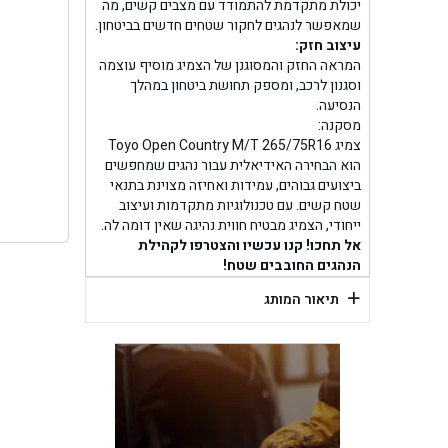
בן ג
יכולת מתקדמת להתמודד עם מצבים קשים, מה
שמאפשר לנהגים לחקור שטחים חדשים בביטחון.
עיצוב חזק:
בן גל -
המראה החזק והמסוגנן של הצמיג מוסיף עוצמה
וסגנון לרכב, ומספק תחושת ביטחון במהלך
בן
הנסיעה.
מסקנה:
צמיג Toyo Open Country M/T 265/75R16
הוא הבחירה האידיאלית עבור נהגים שמחפשים
ביצועים גבוהים, עמידות ואחיזה מצוינת בתנאי
שטח קשים. עם טכנולוגיות מתקדמות ועיצוב
ייחודי, הצמיג מבטיח חווית נהיגה שאין דומה לה.
אל תחכו! קנו עכשיו והצטרפו לקהילת
הנהגים החובבים שטח!
+
תיאור המותג