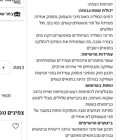
יתרונות הצמיג:
בן
יכולת שטח גבוהה:
בחר שע
דפוס הסוליה האגרסיבי והעמוק מספק אחיזה
מצוינת על פני משטחים קשים, כמו בוץ, חול
בן ג
וסלעים.
חריצי הסוליה המיוחדים מאפשרים ניקוז מים
בן ג
בצורה טובה, מה שמפחית את הסיכון להחלקה
בתנאים רטובים.
בן גל 
עמידות מרשימה:
עשוי מחומרים איכותיים ועמידים שמפחיתים
שחיקה ומבטיחים חיי שירות ארוכים.
כמות:
+
בן גל
תכנון חזק ומסיבי מספק עמידות בפני פגיעות
ושחיקה במהלך נהיגה בתנאים קשים.
בן ג
נוחות בשימוש:
טכנולוגיות להפחתת רעש מבטיחות חווית נהיגה
תנאי 
בן גל
שקטה ונעימה, גם בכבישים סלולים, מבלי לפגוע
בביצועים בשטח.
ספיגת זעזועים טובה מספקת נוחות במעבר על
בן
צמיגים נוס
פני משטחים לא אחידים.
ביצועים מרשימים:
בן גל 
תכנון אגרסיבי המאפשר נהיגה דינמית וביצועים
גבוהים גם בתנאים מאתגרים.