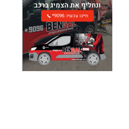
ונחליף את הצמיג ברכב
*חייגו עכשיו: 9096