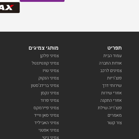
תפריט
מותגי צמיגים
עמוד הבית
צמיגי פלקן
אודות החברה
צמיגי קונטיננטל
צמיגים לרכב
צמיגי טויו
פנצ’ריות
צמיגי הנקוק
שירותי דרך
צמיגי ברידג’סטון
אזורי שירות
צמיגי נקסן
אזורי התקנה
צמיגי פרוד
פנצ’ריה שילת
צמיגי פיירמקס
מאמרים
צמיגי סאן ווייד
צור קשר
צמיגי האביליד
צמיגי אפטני
צמיגי גיטי