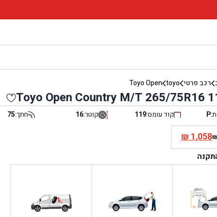
רכב פרטי
toyo
Toyo Open
Toyo Open Country M/T 265/75R16 1
ת:
P
קוד עומס:
119
קוטר:
16
חתך:
75
₪
1,058
י
התקנה