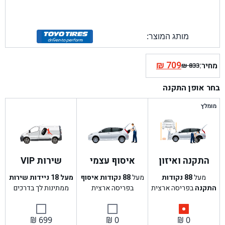
מותג המוצר:
₪
709
מחיר:
₪
833
המחיר
המחיר
הנוכחי
המקורי
בחר אופן התקנה
היה:
הוא:
₪ 833.
₪ 709.
מומלץ
התקנה ואיזון
איסוף עצמי
שירות VIP
מעל
88
נקודות
מעל
88
נקודות איסוף
מעל 18 ניידות שירות
התקנה
בפריסה ארצית
בפריסה ארצית
ממתינות לך בדרכים
₪
699
₪
0
₪
0