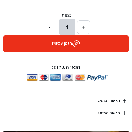
בן גל - הכוזרי 1, תל אביב - תל אביב
כמות:
בן גל - הרצל 6, גדרה - גדרה
1
-
+
בן גל - שדרות דוד בן גוריון 8, באר שבע - באר שבע
הזמן עכשיו
בן גל - אוסלו 5, שדרות - שדרות
בן גל - תחנת אלון, ערד - ערד
תנאי תשלום:
בן גל - היובלים 26, הוד השרון - הוד השרון
בן גל - קלמן גבריאלוב 41, רחובות - רחובות
+
תיאור הצמיג
בן גל - יפת 88, תל אביב יפו - תל אביב
+
תיאור המותג
בן גל - דור אלון הר טוב - בית שמש