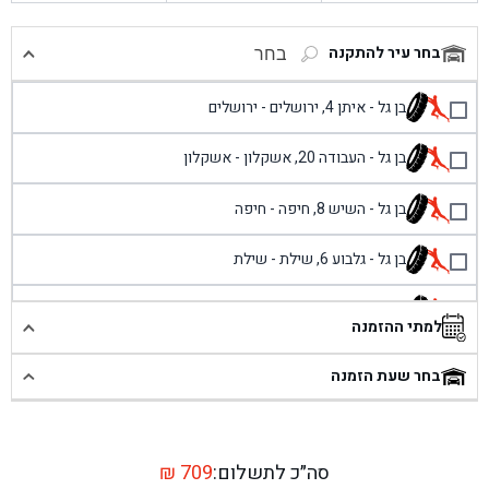
בחר עיר להתקנה
בחר
בן גל - איתן 4, ירושלים - ירושלים
בן גל - העבודה 20, אשקלון - אשקלון
בן גל - השיש 8, חיפה - חיפה
בן גל - גלבוע 6, שילת - שילת
בן גל - פוריידיס, כניסה צפונית מול כביש 4 - פרדיס
למתי ההזמנה
בן גל - שכונת אזור תעשייה זעירה, עיילבון - עיילבון
בחר שעת הזמנה
בן גל - שדרות יצחק רבין 1, באר יעקב - באר יעקב
בן גל - דרך השבעה 20, אזור - אזור
סה״כ לתשלום:
709
₪