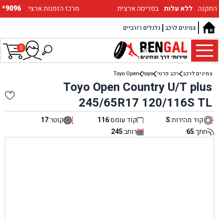
התקנה
ללא עלות
בפריסה ארצית
:מרכז הזמנות ארצי
*9096
צמיגים לרכב
גלגלים רזרביים
0
צמיגים לרכב
רכב פרטי
toyo
Toyo Open
Toyo Open Country U/T plus
245/65R17 120/116S TL
קוד מהירות:
S
קוד עומס:
116
קוטר:
17
חתך:
65
רוחב:
245