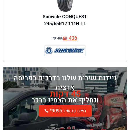
Sunwide CONQUEST
245/65R17 111H TL
₪
406
₪
486
המחיר
המחיר
המקורי
הנוכחי
היה:
הוא:
₪ 486.
₪ 406.
ניידות שירות שלנו בדרכים בפריסה
ארצית
45 דקות
ונחליף את הצמיג ברכב
*חייגו עכשיו: 9096