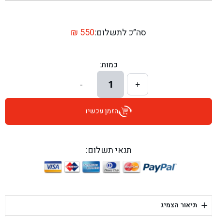
בן גל - שדרות יצחק רבין 1, באר יעקב - באר יעקב
בן גל - דרך השבעה 20, אזור - אזור
סה״כ לתשלום:
550
₪
בן גל - הכוזרי 1, תל אביב - תל אביב
כמות:
בן גל - הרצל 6, גדרה - גדרה
1
-
+
בן גל - שדרות דוד בן גוריון 8, באר שבע - באר שבע
הזמן עכשיו
בן גל - אוסלו 5, שדרות - שדרות
בן גל - תחנת אלון, ערד - ערד
תנאי תשלום:
בן גל - היובלים 26, הוד השרון - הוד השרון
בן גל - קלמן גבריאלוב 41, רחובות - רחובות
+
תיאור הצמיג
בן גל - יפת 88, תל אביב יפו - תל אביב