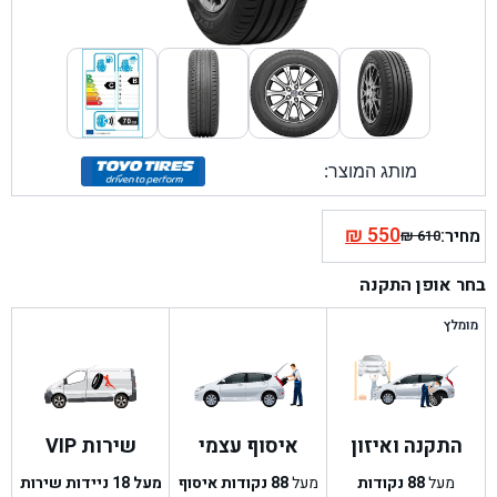
מותג המוצר:
₪
550
מחיר:
₪
610
המחיר
המחיר
הנוכחי
המקורי
בחר אופן התקנה
היה:
הוא:
₪ 610.
₪ 550.
מומלץ
התקנה ואיזון
איסוף עצמי
שירות VIP
מעל
88
נקודות
מעל
88
נקודות איסוף
מעל 18 ניידות שירות