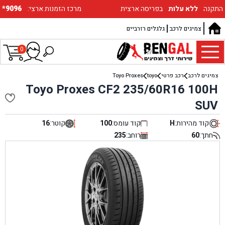
התקנה
ללא עלות
בפריסה ארצית
:מרכז הזמנות ארצי
*9096
צמיגים לרכב
גלגלים רזרביים
0
צמיגים לרכב
רכב פרטי
toyo
Toyo Proxes
Toyo Proxes CF2 235/60R16 100H
SUV
קוד מהירות:
H
קוד עומס:
100
קוטר:
16
חתך:
60
רוחב:
235