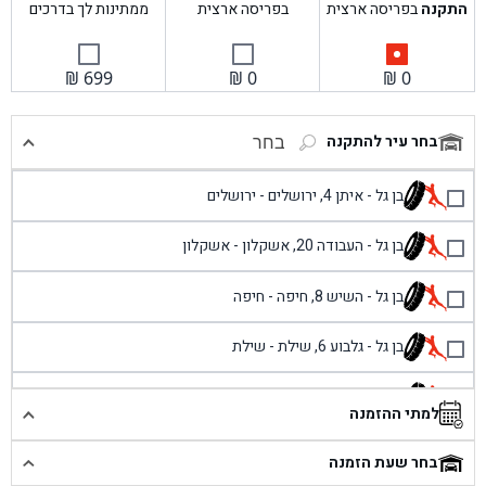
התקנה
בפריסה ארצית
בפריסה ארצית
ממתינות לך בדרכים
₪
699
₪
0
₪
0
בחר עיר להתקנה
בחר
בן גל - איתן 4, ירושלים - ירושלים
בן גל - העבודה 20, אשקלון - אשקלון
בן גל - השיש 8, חיפה - חיפה
בן גל - גלבוע 6, שילת - שילת
בן גל - פוריידיס, כניסה צפונית מול כביש 4 - פרדיס
למתי ההזמנה
בן גל - שכונת אזור תעשייה זעירה, עיילבון - עיילבון
בחר שעת הזמנה