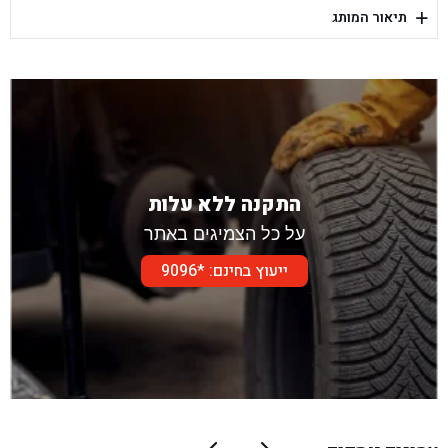
+
תיאור המותג
בן גל - דור אלון הר טוב - בית שמש
התקנה ללא עלות
על כל הצמיגים באתר
ייעוץ בחינם: *9096