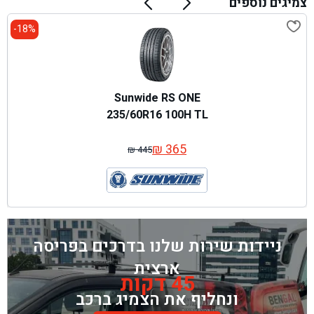
צמיגים נוספים
18%-
Sunwide RS ONE
235/60R16 100H TL
₪
365
₪
445
המחיר
המחיר
המקורי
הנוכחי
היה:
הוא:
₪ 445.
₪ 365.
ניידות שירות שלנו בדרכים בפריסה
ארצית
45 דקות
ונחליף את הצמיג ברכב