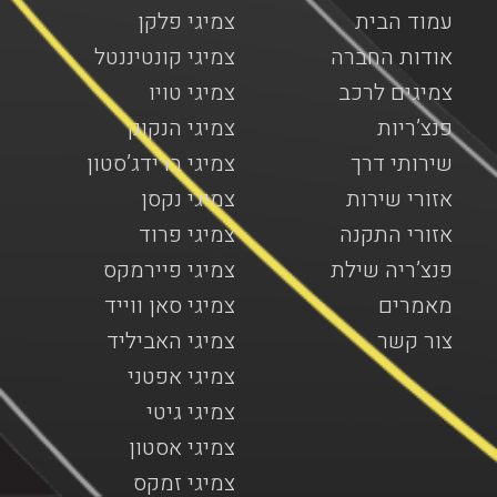
עמוד הבית
צמיגי פלקן
אודות החברה
צמיגי קונטיננטל
צמיגים לרכב
צמיגי טויו
פנצ’ריות
צמיגי הנקוק
שירותי דרך
צמיגי ברידג’סטון
אזורי שירות
צמיגי נקסן
אזורי התקנה
צמיגי פרוד
פנצ’ריה שילת
צמיגי פיירמקס
מאמרים
צמיגי סאן ווייד
צור קשר
צמיגי האביליד
צמיגי אפטני
צמיגי גיטי
צמיגי אסטון
צמיגי זמקס