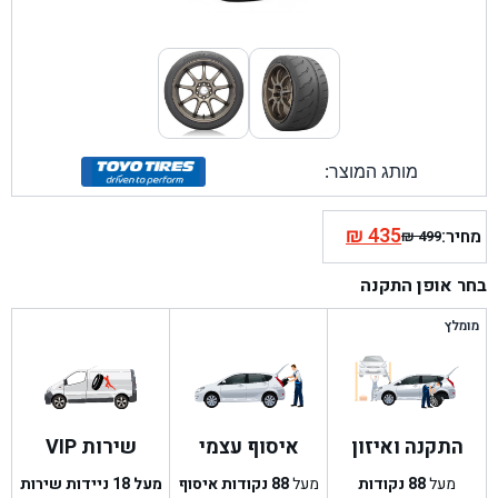
מותג המוצר:
₪
435
מחיר:
₪
499
המחיר
המחיר
הנוכחי
המקורי
בחר אופן התקנה
היה:
הוא:
₪ 499.
₪ 435.
מומלץ
התקנה ואיזון
איסוף עצמי
שירות VIP
מעל
88
נקודות
מעל
88
נקודות איסוף
מעל 18 ניידות שירות