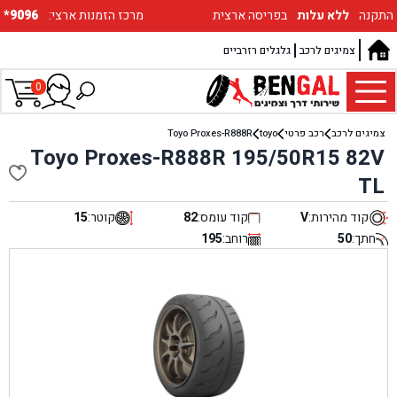
התקנה
ללא עלות
בפריסה ארצית
:מרכז הזמנות ארצי
*9096
צמיגים לרכב
גלגלים רזרביים
0
צמיגים לרכב
רכב פרטי
toyo
Toyo Proxes-R888R
Toyo Proxes-R888R 195/50R15 82V
TL
קוד מהירות:
V
קוד עומס:
82
קוטר:
15
חתך:
50
רוחב:
195