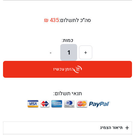
בן גל - שדרות יצחק רבין 1, באר יעקב - באר יעקב
בן גל - דרך השבעה 20, אזור - אזור
סה״כ לתשלום:
435
₪
בן גל - הכוזרי 1, תל אביב - תל אביב
כמות:
בן גל - הרצל 6, גדרה - גדרה
1
-
+
בן גל - שדרות דוד בן גוריון 8, באר שבע - באר שבע
הזמן עכשיו
בן גל - אוסלו 5, שדרות - שדרות
בן גל - תחנת אלון, ערד - ערד
תנאי תשלום:
בן גל - היובלים 26, הוד השרון - הוד השרון
בן גל - קלמן גבריאלוב 41, רחובות - רחובות
+
תיאור הצמיג
בן גל - יפת 88, תל אביב יפו - תל אביב