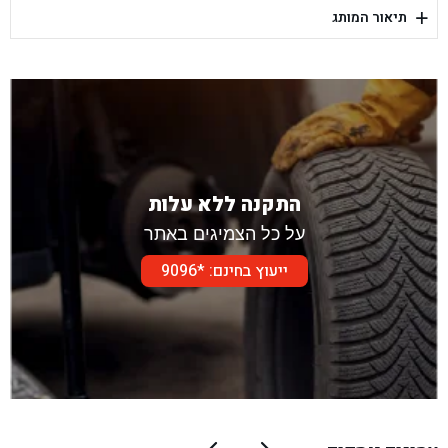
+
תיאור המותג
בן גל - דור אלון הר טוב - בית שמש
התקנה ללא עלות
על כל הצמיגים באתר
ייעוץ בחינם: *9096