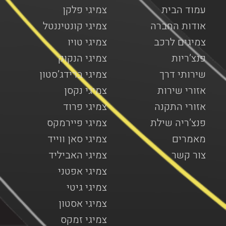
עמוד הבית
צמיגי פלקן
אודות החברה
צמיגי קונטיננטל
צמיגים לרכב
צמיגי טויו
פנצ’ריות
צמיגי הנקוק
שירותי דרך
צמיגי ברידג’סטון
אזורי שירות
צמיגי נקסן
אזורי התקנה
צמיגי פרוד
פנצ’ריה שילת
צמיגי פיירמקס
מאמרים
צמיגי סאן ווייד
צור קשר
צמיגי האביליד
צמיגי אפטני
צמיגי גיטי
צמיגי אסטון
צמיגי זמקס