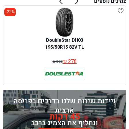
צמיגים נוספים
22%-
DoubleStar DH03
195/50R15 82V TL
₪
278
₪
358
המחיר
המחיר
המקורי
הנוכחי
היה:
הוא:
₪ 358.
₪ 278.
ניידות שירות שלנו בדרכים בפריסה
ארצית
45 דקות
ונחליף את הצמיג ברכב