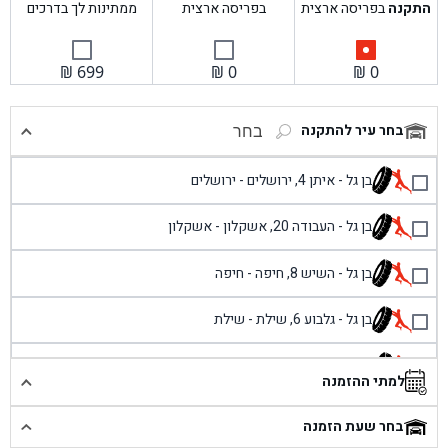
התקנה
בפריסה ארצית
בפריסה ארצית
ממתינות לך בדרכים
₪
699
₪
0
₪
0
בחר עיר להתקנה
בחר
בן גל - איתן 4, ירושלים - ירושלים
בן גל - העבודה 20, אשקלון - אשקלון
בן גל - השיש 8, חיפה - חיפה
בן גל - גלבוע 6, שילת - שילת
בן גל - פוריידיס, כניסה צפונית מול כביש 4 - פרדיס
למתי ההזמנה
בן גל - שכונת אזור תעשייה זעירה, עיילבון - עיילבון
בחר שעת הזמנה