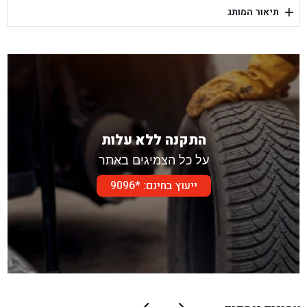
+
תיאור המותג
בן גל - דור אלון הר טוב - בית שמש
התקנה ללא עלות
על כל הצמיגים באתר
ייעוץ בחינם: *9096