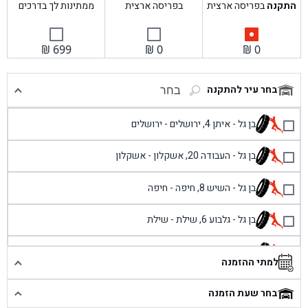
התקנה
בפריסה ארצית
בפריסה ארצית
ממתינות לך בדרכים
₪
699
₪
0
₪
0
בחר עיר להתקנה
בחר
בן גל - איתן 4, ירושלים - ירושלים
בן גל - העבודה 20, אשקלון - אשקלון
בן גל - השיש 8, חיפה - חיפה
בן גל - גלבוע 6, שילת - שילת
בן גל - פוריידיס, כניסה צפונית מול כביש 4 - פרדיס
למתי ההזמנה
בן גל - שכונת אזור תעשייה זעירה, עיילבון - עיילבון
בחר שעת הזמנה