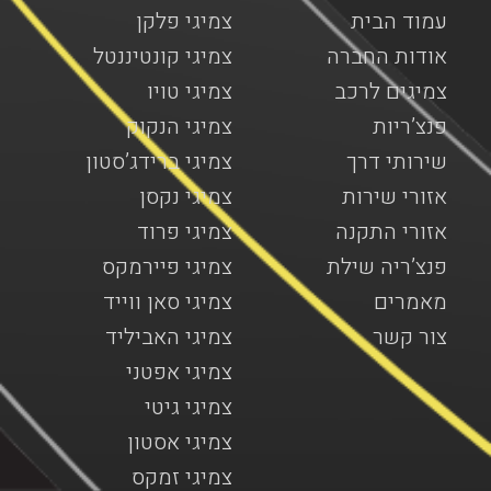
עמוד הבית
צמיגי פלקן
אודות החברה
צמיגי קונטיננטל
צמיגים לרכב
צמיגי טויו
פנצ’ריות
צמיגי הנקוק
שירותי דרך
צמיגי ברידג’סטון
אזורי שירות
צמיגי נקסן
אזורי התקנה
צמיגי פרוד
פנצ’ריה שילת
צמיגי פיירמקס
מאמרים
צמיגי סאן ווייד
צור קשר
צמיגי האביליד
צמיגי אפטני
צמיגי גיטי
צמיגי אסטון
צמיגי זמקס