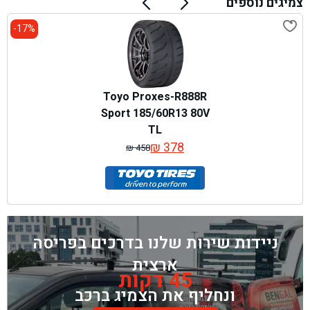
צמיגים נוספים
17%-
Toyo Proxes-R888R
Sport 185/60R13 80V
TL
₪
378
₪
458
המחיר
המחיר
המקורי
הנוכחי
היה:
הוא:
₪ 458.
₪ 378.
ניידות שירות שלנו בדרכים בפריסה
ארצית
45 דקות
ונחליף את הצמיג ברכב