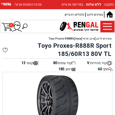
התקנה
ללא עלות
בפריסה ארצית
:מרכז הזמנות ארצי
*9096
צמיגים לרכב
גלגלים רזרביים
0
צמיגים לרכב
רכב פרטי
toyo
Toyo Proxes-R888R
Toyo Proxes-R888R Sport
185/60R13 80V TL
קוד מהירות:
V
קוד עומס:
80
קוטר:
13
חתך:
60
רוחב:
185