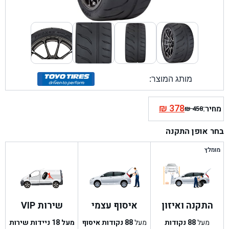
מותג המוצר:
₪
378
מחיר:
₪
458
המחיר
המחיר
הנוכחי
המקורי
בחר אופן התקנה
היה:
הוא:
₪ 458.
₪ 378.
מומלץ
התקנה ואיזון
איסוף עצמי
שירות VIP
מעל
88
נקודות
מעל
88
נקודות איסוף
מעל 18 ניידות שירות