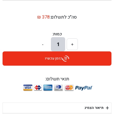
בן גל - שדרות יצחק רבין 1, באר יעקב - באר יעקב
בן גל - דרך השבעה 20, אזור - אזור
סה״כ לתשלום:
378
₪
בן גל - הכוזרי 1, תל אביב - תל אביב
כמות:
בן גל - הרצל 6, גדרה - גדרה
1
-
+
בן גל - שדרות דוד בן גוריון 8, באר שבע - באר שבע
הזמן עכשיו
בן גל - אוסלו 5, שדרות - שדרות
בן גל - תחנת אלון, ערד - ערד
תנאי תשלום:
בן גל - היובלים 26, הוד השרון - הוד השרון
בן גל - קלמן גבריאלוב 41, רחובות - רחובות
+
תיאור הצמיג
בן גל - יפת 88, תל אביב יפו - תל אביב