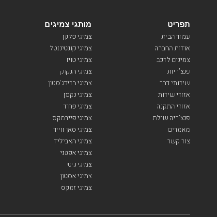
תפריט
מותגי צמיגים
עמוד הבית
צמיגי פלקן
אודות החברה
צמיגי קונטיננטל
צמיגים לרכב
צמיגי טויו
פנצ’ריות
צמיגי הנקוק
שירותי דרך
צמיגי ברידג’סטון
אזורי שירות
צמיגי נקסן
אזורי התקנה
צמיגי פרוד
פנצ’ריה שילת
צמיגי פיירמקס
מאמרים
צמיגי סאן ווייד
צור קשר
צמיגי האביליד
צמיגי אפטני
צמיגי גיטי
צמיגי אסטון
צמיגי זמקס