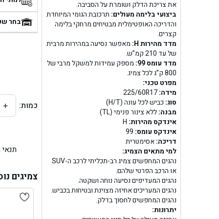
את צריכת הדלק ושומרת על הסביבה.
ביצועי בלימה מעולים:
תרכובת הגומי המיוחדת
בן
בחר שע
והדריכה האופטימלית מבטיחים מרחקי בלימה
קצרים.
בן ג
מדד מהירות H:
מאפשר נסיעה במהירות מרבית
של עד 210 קמ”ש.
בן ג
מדד עומס 99:
מספק עמידות למשקל מרבי של
800 ק”ג לכל צמיג.
מפרט טכני:
בן גל 
מידה:
225/60R17
סוג:
כביש לכל עונה (H/T)
כמות:
+
בן גל
מבנה:
ללא צינור פנימי (TL)
אינדקס מהירות:
H
בן ג
אינדקס עומס:
99
דריכה:
אסימטרית
תנאי 
בן גל
למי מתאים הצמיג:
נהגים המחפשים צמיג רב-תכליתי לרכב ה-SUV
או הרכב הפרטי שלהם.
בן
צמיגים נוס
נהגים המעדיפים נסיעה נוחה ושקטה.
נהגים המעריכים אחיזה מצוינת ובטיחות בכביש.
בן גל 
נהגים המחפשים לחסוך בדלק.
יתרונות: