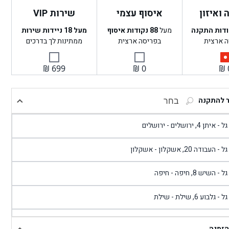
ואיזון
איסוף עצמי
שירות VIP
ודות התקנה
מעל
88
נקודות איסוף
מעל 18 ניידות שירות
ה ארצית
בפריסה ארצית
ממתינות לך בדרכים
₪
699
₪
0
₪
ר להתקנה
בחר
- איתן 4, ירושלים - ירושלים
 - העבודה 20, אשקלון - אשקלון
 - השיש 8, חיפה - חיפה
 - גלבוע 6, שילת - שילת
גל - פוריידיס, כניסה צפונית מול כביש 4 - פרדיס
הזמנה