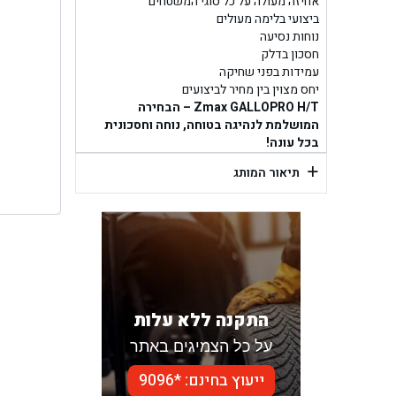
בן ג
אחיזה מעולה על כל סוגי המשטחים
ביצועי בלימה מעולים
נוחות נסיעה
בן גל -
חסכון בדלק
עמידות בפני שחיקה
בן
יחס מצוין בין מחיר לביצועים
Zmax GALLOPRO H/T – הבחירה
המושלמת לנהיגה בטוחה, נוחה וחסכונית
בכל עונה!
+
תיאור המותג
התקנה ללא עלות
על כל הצמיגים באתר
ייעוץ בחינם: *9096