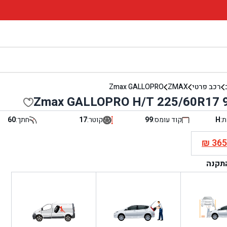
רכב פרטי
ZMAX
Zmax GALLOPRO
Zmax GALLOPRO H/T 225/60R17 
ת:
H
קוד עומס:
99
קוטר:
17
חתך:
60
₪
36
י
התקנה