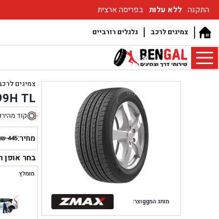
התקנה
ללא עלות
בפריסה ארצית
צמיגים לרכב
גלגלים רזרביים
צמיגים לרכב
99H TL
קוד מהירו
5
מחיר:
₪
445
המחיר
המחיר
הנוכחי
המקור
בחר אופן 
היה:
הוא:
מומלץ
₪ 445.
₪ 365.
מותג המggוצר: