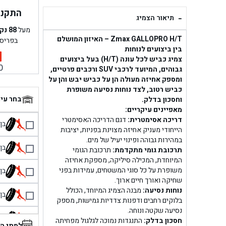
התקנה 
-
תיאור הצמיג
מעל
88
נק
Zmax GALLOPRO H/T – האיזון המושלם
בפריס
בין ביצועים לנוחות
צמיג כביש לכל עונה (H/T) בעל ביצועים
0
גבוהים, המיועד לרכבי SUV ורכבים פרטיים,
ומספק אחיזה מעולה הן על כביש יבש והן על
כביש רטוב, לצד נוחות נסיעה משופרת
בחר עי
וחסכון בדלק.
מאפיינים עיקריים:
דריכה אסימטרית:
דגם הדריכה האסימטרי
בן גל 
הייחודי מעניק אחיזה מצוינת בפניות, יציבות
במהירות גבוהה ופינוי יעיל של מים.
בן גל
תרכובת גומי מתקדמת:
תרכובת הגומי
המיוחדת, המכילה סיליקה, מספקת אחיזה
משופרת על כל סוגי המשטחים, עמידות בפני
בן גל
שחיקה ואורך חיים ארוך.
נוחות נסיעה:
מבנה הצמיג המיוחד, הכולל
בן גל
בלוקים רחבים ודפנות צדדיות גמישות, מספק
נסיעה שקטה ונוחה.
בן 
חסכון בדלק:
התנגדות נמוכה לגלגול מפחיתה
למתי ה