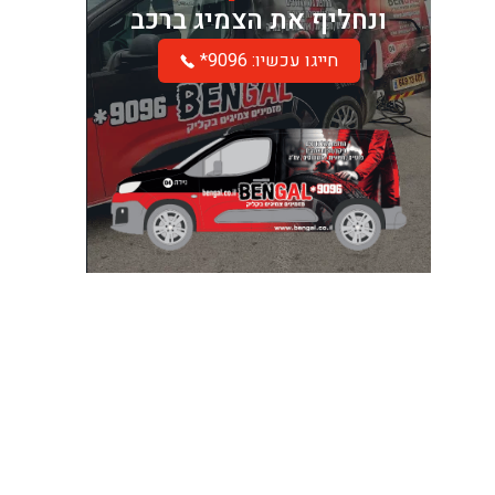
ונחליף את הצמיג ברכב
*חייגו עכשיו: 9096