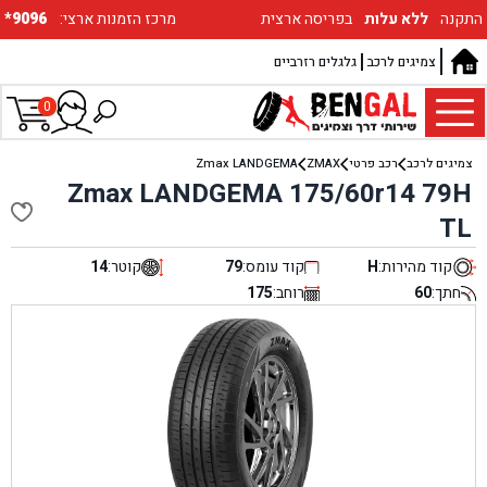
התקנה
ללא עלות
בפריסה ארצית
:מרכז הזמנות ארצי
*9096
צמיגים לרכב
גלגלים רזרביים
0
צמיגים לרכב
רכב פרטי
ZMAX
Zmax LANDGEMA
Zmax LANDGEMA 175/60r14 79H
TL
קוד מהירות:
H
קוד עומס:
79
קוטר:
14
חתך:
60
רוחב:
175