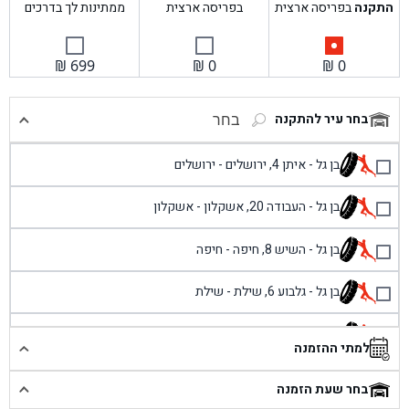
התקנה
בפריסה ארצית
בפריסה ארצית
ממתינות לך בדרכים
₪
699
₪
0
₪
0
בחר עיר להתקנה
בחר
בן גל - איתן 4, ירושלים - ירושלים
בן גל - העבודה 20, אשקלון - אשקלון
בן גל - השיש 8, חיפה - חיפה
בן גל - גלבוע 6, שילת - שילת
בן גל - פוריידיס, כניסה צפונית מול כביש 4 - פרדיס
למתי ההזמנה
בן גל - שכונת אזור תעשייה זעירה, עיילבון - עיילבון
בחר שעת הזמנה