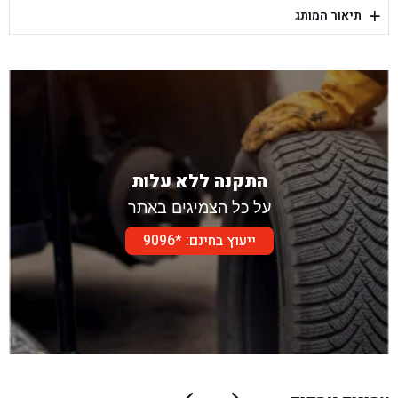
+
תיאור המותג
בן גל - דור אלון הר טוב - בית שמש
התקנה ללא עלות
על כל הצמיגים באתר
ייעוץ בחינם: *9096