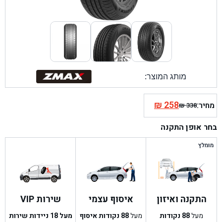
מותג המוצר:
₪
258
מחיר:
₪
338
המחיר
המחיר
הנוכחי
המקורי
בחר אופן התקנה
היה:
הוא:
₪ 338.
₪ 258.
מומלץ
התקנה ואיזון
איסוף עצמי
שירות VIP
מעל
88
נקודות
מעל
88
נקודות איסוף
מעל 18 ניידות שירות