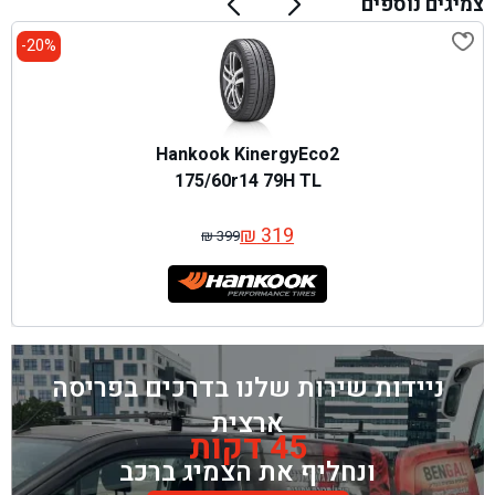
צמיגים נוספים
20%-
Hankook KinergyEco2
175/60r14 79H TL
₪
319
₪
399
המחיר
המחיר
המקורי
הנוכחי
היה:
הוא:
₪ 399.
₪ 319.
ניידות שירות שלנו בדרכים בפריסה
ארצית
45 דקות
ונחליף את הצמיג ברכב