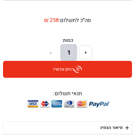
בן גל - שדרות יצחק רבין 1, באר יעקב - באר יעקב
בן גל - דרך השבעה 20, אזור - אזור
סה״כ לתשלום:
258
₪
בן גל - הכוזרי 1, תל אביב - תל אביב
כמות:
בן גל - הרצל 6, גדרה - גדרה
1
-
+
בן גל - שדרות דוד בן גוריון 8, באר שבע - באר שבע
הזמן עכשיו
בן גל - אוסלו 5, שדרות - שדרות
בן גל - תחנת אלון, ערד - ערד
תנאי תשלום:
בן גל - היובלים 26, הוד השרון - הוד השרון
בן גל - קלמן גבריאלוב 41, רחובות - רחובות
+
תיאור הצמיג
בן גל - יפת 88, תל אביב יפו - תל אביב