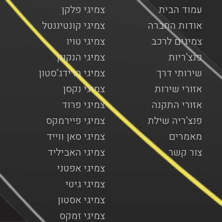
עמוד הבית
צמיגי פלקן
אודות החברה
צמיגי קונטיננטל
צמיגים לרכב
צמיגי טויו
פנצ’ריות
צמיגי הנקוק
שירותי דרך
צמיגי ברידג’סטון
אזורי שירות
צמיגי נקסן
אזורי התקנה
צמיגי פרוד
פנצ’ריה שילת
צמיגי פיירמקס
מאמרים
צמיגי סאן ווייד
צור קשר
צמיגי האביליד
צמיגי אפטני
צמיגי גיטי
צמיגי אסטון
צמיגי זמקס