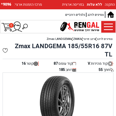
התקנה
ללא עלות
בפריסה ארצית
:מרכז הזמנות ארצי
*9096
צמיגים לרכב
גלגלים רזרביים
0
צמיגים לרכב
רכב פרטי
ZMAX
Zmax LANDGEMA
Zmax LANDGEMA 185/55R16 87V
TL
קוד מהירות:
V
קוד עומס:
87
קוטר:
16
חתך:
55
רוחב:
185