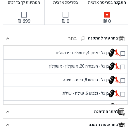
התקנה
בפריסה ארצית
בפריסה ארצית
ממתינות לך בדרכים
₪
699
₪
0
₪
0
בחר עיר להתקנה
בחר
בן גל - איתן 4, ירושלים - ירושלים
בן גל - העבודה 20, אשקלון - אשקלון
בן גל - השיש 8, חיפה - חיפה
בן גל - גלבוע 6, שילת - שילת
בן גל - פוריידיס, כניסה צפונית מול כביש 4 - פרדיס
למתי ההזמנה
בן גל - שכונת אזור תעשייה זעירה, עיילבון - עיילבון
בחר שעת הזמנה