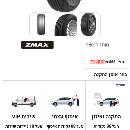
מותג המוצר:
₪
302
מחיר:
₪
382
המחיר
המחיר
הנוכחי
המקורי
בחר אופן התקנה
היה:
הוא:
₪ 382.
₪ 302.
מומלץ
התקנה ואיזון
איסוף עצמי
שירות VIP
מעל
88
נקודות
מעל
88
נקודות איסוף
מעל 18 ניידות שירות