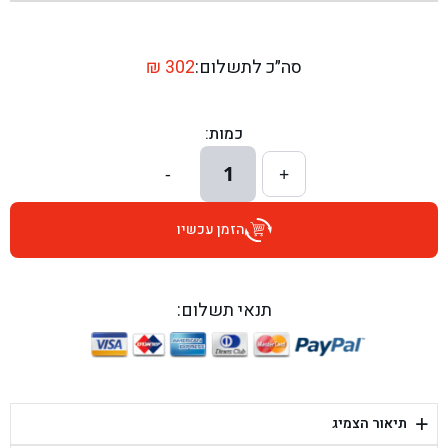
בן גל - שדרות יצחק רבין 1, באר יעקב - באר יעקב
בן גל - דרך השבעה 20, אזור - אזור
סה״כ לתשלום:
302
₪
בן גל - הכוזרי 1, תל אביב - תל אביב
כמות:
בן גל - הרצל 6, גדרה - גדרה
1
-
+
בן גל - שדרות דוד בן גוריון 8, באר שבע - באר שבע
הזמן עכשיו
בן גל - אוסלו 5, שדרות - שדרות
בן גל - תחנת אלון, ערד - ערד
תנאי תשלום:
בן גל - היובלים 26, הוד השרון - הוד השרון
בן גל - קלמן גבריאלוב 41, רחובות - רחובות
+
תיאור הצמיג
בן גל - יפת 88, תל אביב יפו - תל אביב