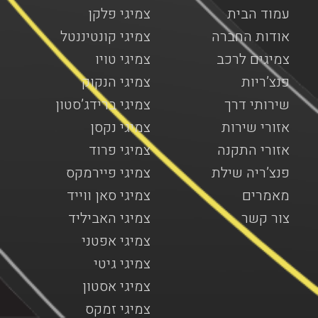
עמוד הבית
צמיגי פלקן
אודות החברה
צמיגי קונטיננטל
צמיגים לרכב
צמיגי טויו
פנצ’ריות
צמיגי הנקוק
שירותי דרך
צמיגי ברידג’סטון
אזורי שירות
צמיגי נקסן
אזורי התקנה
צמיגי פרוד
פנצ’ריה שילת
צמיגי פיירמקס
מאמרים
צמיגי סאן ווייד
צור קשר
צמיגי האביליד
צמיגי אפטני
צמיגי גיטי
צמיגי אסטון
צמיגי זמקס