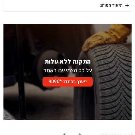
+
תיאור המותג
בן גל - דור אלון הר טוב - בית שמש
התקנה ללא עלות
על כל הצמיגים באתר
ייעוץ בחינם: *9096