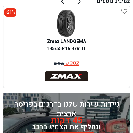
צמיגים נוספים
21%-
Zmax LANDGEMA
185/55R16 87V TL
₪
302
₪
382
המחיר
המחיר
המקורי
הנוכחי
היה:
הוא:
₪ 382.
₪ 302.
ניידות שירות שלנו בדרכים בפריסה
ארצית
45 דקות
ונחליף את הצמיג ברכב