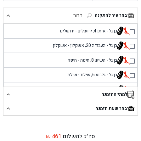
בחר עיר להתקנה
בחר
בן גל - איתן 4, ירושלים - ירושלים
בן גל - העבודה 20, אשקלון - אשקלון
בן גל - השיש 8, חיפה - חיפה
בן גל - גלבוע 6, שילת - שילת
בן גל - פוריידיס, כניסה צפונית מול כביש 4 - פרדיס
למתי ההזמנה
בן גל - שכונת אזור תעשייה זעירה, עיילבון - עיילבון
בחר שעת הזמנה
בן גל - שדרות יצחק רבין 1, באר יעקב - באר יעקב
בן גל - דרך השבעה 20, אזור - אזור
סה״כ לתשלום:
461
₪