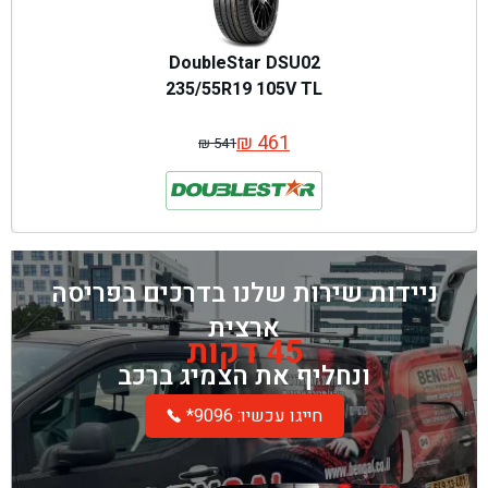
DoubleStar DSU02
235/55R19 105V TL
₪
461
₪
541
המחיר
המחיר
המקורי
הנוכחי
היה:
הוא:
₪ 541.
₪ 461.
ניידות שירות שלנו בדרכים בפריסה
ארצית
45 דקות
ונחליף את הצמיג ברכב
*חייגו עכשיו: 9096