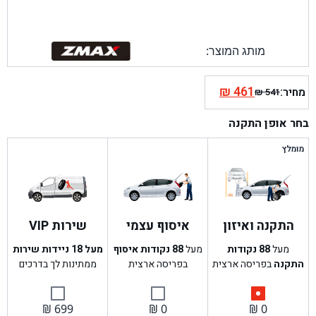
מותג המוצר:
₪
461
מחיר:
₪
541
המחיר
המחיר
הנוכחי
המקורי
בחר אופן התקנה
היה:
הוא:
₪ 541.
₪ 461.
מומלץ
התקנה ואיזון
איסוף עצמי
שירות VIP
מעל
88
נקודות
מעל
88
נקודות איסוף
מעל 18 ניידות שירות
התקנה
בפריסה ארצית
בפריסה ארצית
ממתינות לך בדרכים
₪
699
₪
0
₪
0