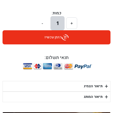
בן גל - הכוזרי 1, תל אביב - תל אביב
כמות:
בן גל - הרצל 6, גדרה - גדרה
1
-
+
בן גל - שדרות דוד בן גוריון 8, באר שבע - באר שבע
הזמן עכשיו
בן גל - אוסלו 5, שדרות - שדרות
בן גל - תחנת אלון, ערד - ערד
תנאי תשלום:
בן גל - היובלים 26, הוד השרון - הוד השרון
בן גל - קלמן גבריאלוב 41, רחובות - רחובות
+
תיאור הצמיג
בן גל - יפת 88, תל אביב יפו - תל אביב
+
תיאור המותג
בן גל - דור אלון הר טוב - בית שמש