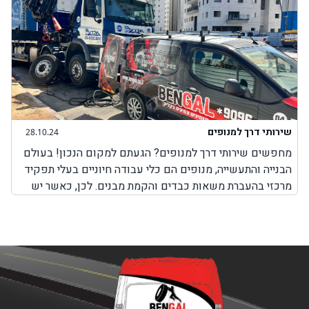
שירותי דרך למנופים
28.10.24
מחפשים שירותי דרך למנופים? הגעתם למקום הנכון! בעולם
הבנייה והתעשייה, מנופים הם כלי עבודה חיוניים בעלי תפקיד
מרכזי בהעברת משאות כבדים והקמת מבנים. לכן, כאשר יש
בעיה כלשהי עם המנוף והוא לא יכול לבצע את עבודתו, חשוב
מאוד לבחור בשירותים מקצועיים שמטרתם היא לאפשר
למנוף להמשיך בפעילות תקינה. חשוב להבין כי בעיות שונות
במנופים עלולות להתרחש בכל זמן, בשעות שבהן ניתן להגיע
למקום שבו אפשר לקבל שירותי תיקון למנופים או באמצע
הדרך בשעות שבהן אין שירותי דרך למנופים. לכן, חשוב
לדעת שחברת BenGal מציעה שירותי דרך למנופים בכל מקום