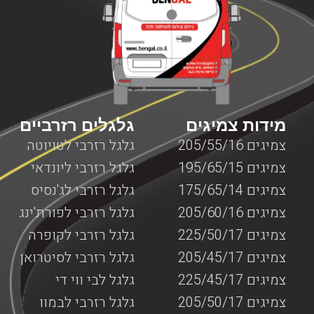
שבו אתם תקועים עם המנוף. לא משנה אם מדובר על צפון
הארץ, מרכזה, דרום או ירושלים, יצירת קשר עם חברת בן גל
יאפשר לכם לקבל את השירות המבוקש לכם כמה שיותר מהר,
עד המקום שבו אתם נמצאים עם המנוף כאשר כל השירותים
מוצעים על ידי צוות מקצועי ומנוסה המומחה בשירותי דרך
המותאמים למנופים.
מידות צמיגים
גלגלים רזרביים
צמיגים 205/55/16
גלגל רזרבי לטויוטה
צמיגים 195/65/15
גלגל רזרבי ליונדאי
צמיגים 175/65/14
גלגל רזרבי לג'נסיס
צמיגים 205/60/16
גלגל רזרבי לפורת'ינג
צמיגים 225/50/17
גלגל רזרבי לקופרה
צמיגים 205/45/17
גלגל רזרבי לסיטרואן
צמיגים 225/45/17
גלגל לבי ווי די
צמיגים 205/50/17
גלגל רזרבי לבמוו