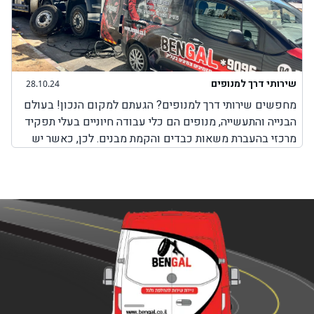
שירותי דרך למנופים
28.10.24
מחפשים שירותי דרך למנופים? הגעתם למקום הנכון! בעולם
הבנייה והתעשייה, מנופים הם כלי עבודה חיוניים בעלי תפקיד
מרכזי בהעברת משאות כבדים והקמת מבנים. לכן, כאשר יש
בעיה כלשהי עם המנוף והוא לא יכול לבצע את עבודתו, חשוב
מאוד לבחור בשירותים מקצועיים שמטרתם היא לאפשר
למנוף להמשיך בפעילות תקינה. חשוב להבין כי בעיות שונות
במנופים עלולות להתרחש בכל זמן, בשעות שבהן ניתן להגיע
למקום שבו אפשר לקבל שירותי תיקון למנופים או באמצע
הדרך בשעות שבהן אין שירותי דרך למנופים. לכן, חשוב
לדעת שחברת BenGal מציעה שירותי דרך למנופים בכל מקום
שבו אתם תקועים עם המנוף. לא משנה אם מדובר על צפון
הארץ, מרכזה, דרום או ירושלים, יצירת קשר עם חברת בן גל
יאפשר לכם לקבל את השירות המבוקש לכם כמה שיותר מהר,