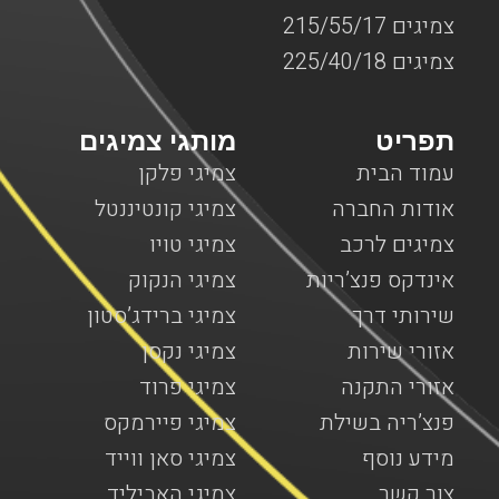
צמיגים 215/55/17
צמיגים 225/40/18
תפריט
מותגי צמיגים
עמוד הבית
צמיגי פלקן
אודות החברה
צמיגי קונטיננטל
צמיגים לרכב
צמיגי טויו
אינדקס פנצ’ריות
צמיגי הנקוק
שירותי דרך
צמיגי ברידג’סטון
אזורי שירות
צמיגי נקסן
אזורי התקנה
צמיגי פרוד
פנצ’ריה בשילת
צמיגי פיירמקס
מידע נוסף
צמיגי סאן ווייד
צור קשר
צמיגי האביליד