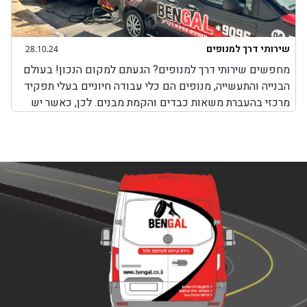
שירותי דרך למנופים
28.10.24
מחפשים שירותי דרך למנופים? הגעתם למקום הנכון! בעולם
הבנייה והתעשייה, מנופים הם כלי עבודה חיוניים בעלי תפקיד
מרכזי בהעברת משאות כבדים והקמת מבנים. לכן, כאשר יש
בעיה כלשהי עם המנוף והוא לא יכול לבצע את עבודתו, חשוב
מאוד לבחור בשירותים מקצועיים שמטרתם היא לאפשר
למנוף להמשיך בפעילות תקינה. חשוב להבין כי בעיות שונות
במנופים עלולות להתרחש בכל זמן, בשעות שבהן ניתן להגיע
למקום שבו אפשר לקבל שירותי תיקון למנופים או באמצע
הדרך בשעות שבהן אין שירותי דרך למנופים. לכן, חשוב
לדעת שחברת BenGal מציעה שירותי דרך למנופים בכל מקום
שבו אתם תקועים עם המנוף. לא משנה אם מדובר על צפון
הארץ, מרכזה, דרום או ירושלים, יצירת קשר עם חברת בן גל
יאפשר לכם לקבל את השירות המבוקש לכם כמה שיותר מהר,
עד המקום שבו אתם נמצאים עם המנוף כאשר כל השירותים
מוצעים על ידי צוות מקצועי ומנוסה המומחה בשירותי דרך