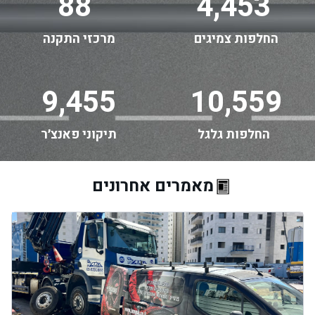
88
4,453
החלפות צמיגים
מרכזי התקנה
9,455
10,559
החלפות גלגל
תיקוני פאנצ׳ר
מאמרים אחרונים