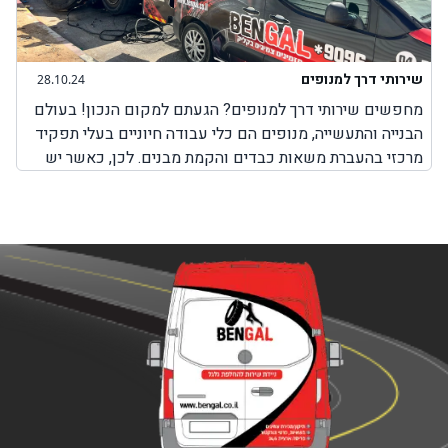
שירותי דרך למנופים
28.10.24
מחפשים שירותי דרך למנופים? הגעתם למקום הנכון! בעולם
הבנייה והתעשייה, מנופים הם כלי עבודה חיוניים בעלי תפקיד
מרכזי בהעברת משאות כבדים והקמת מבנים. לכן, כאשר יש
בעיה כלשהי עם המנוף והוא לא יכול לבצע את עבודתו, חשוב
מאוד לבחור בשירותים מקצועיים שמטרתם היא לאפשר
למנוף להמשיך בפעילות תקינה. חשוב להבין כי בעיות שונות
במנופים עלולות להתרחש בכל זמן, בשעות שבהן ניתן להגיע
למקום שבו אפשר לקבל שירותי תיקון למנופים או באמצע
הדרך בשעות שבהן אין שירותי דרך למנופים. לכן, חשוב
לדעת שחברת BenGal מציעה שירותי דרך למנופים בכל מקום
שבו אתם תקועים עם המנוף. לא משנה אם מדובר על צפון
הארץ, מרכזה, דרום או ירושלים, יצירת קשר עם חברת בן גל
יאפשר לכם לקבל את השירות המבוקש לכם כמה שיותר מהר,
עד המקום שבו אתם נמצאים עם המנוף כאשר כל השירותים
מוצעים על ידי צוות מקצועי ומנוסה המומחה בשירותי דרך