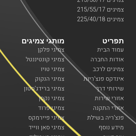
צמיגים 215/55/17
צמיגים 225/40/18
תפריט
מותגי צמיגים
עמוד הבית
צמיגי פלקן
אודות החברה
צמיגי קונטיננטל
צמיגים לרכב
צמיגי טויו
אינדקס פנצ’ריות
צמיגי הנקוק
שירותי דרך
צמיגי ברידג’סטון
אזורי שירות
צמיגי נקסן
אזורי התקנה
צמיגי פרוד
פנצ’ריה בשילת
צמיגי פיירמקס
מידע נוסף
צמיגי סאן ווייד