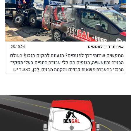
שירותי דרך למנופים
28.10.24
מחפשים שירותי דרך למנופים? הגעתם למקום הנכון! בעולם
הבנייה והתעשייה, מנופים הם כלי עבודה חיוניים בעלי תפקיד
מרכזי בהעברת משאות כבדים והקמת מבנים. לכן, כאשר יש
בעיה כלשהי עם המנוף והוא לא יכול לבצע את עבודתו, חשוב
מאוד לבחור בשירותים מקצועיים שמטרתם היא לאפשר
למנוף להמשיך בפעילות תקינה. חשוב להבין כי בעיות שונות
במנופים עלולות להתרחש בכל זמן, בשעות שבהן ניתן להגיע
למקום שבו אפשר לקבל שירותי תיקון למנופים או באמצע
הדרך בשעות שבהן אין שירותי דרך למנופים. לכן, חשוב
לדעת שחברת BenGal מציעה שירותי דרך למנופים בכל מקום
שבו אתם תקועים עם המנוף. לא משנה אם מדובר על צפון