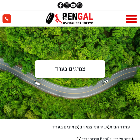
צמיגים בערד
עמוד הבית
שירותי צמיגים
צמיגים בערד
נכתב על ידי BenGal שירותי דרך