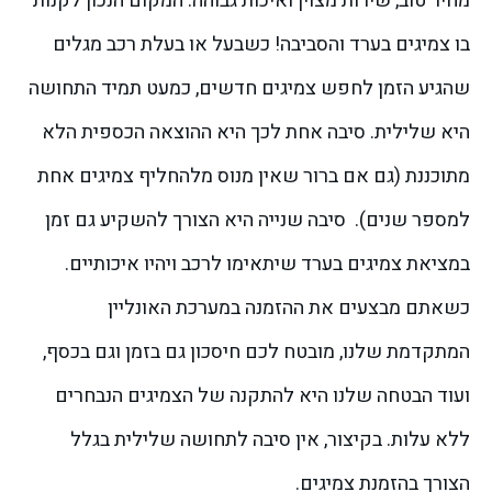
מחיר טוב, שירות מצוין ואיכות גבוהה: המקום הנכון לקנות
בו צמיגים בערד והסביבה!
כשבעל או בעלת רכב מגלים
שהגיע הזמן לחפש צמיגים חדשים, כמעט תמיד התחושה
היא שלילית. סיבה אחת לכך היא ההוצאה הכספית הלא
מתוכננת (גם אם ברור שאין מנוס מלהחליף צמיגים אחת
למספר שנים).
סיבה שנייה היא הצורך להשקיע גם זמן
במציאת צמיגים בערד שיתאימו לרכב ויהיו איכותיים.
כשאתם מבצעים את ההזמנה במערכת האונליין
המתקדמת שלנו, מובטח לכם חיסכון גם בזמן וגם בכסף,
ועוד הבטחה שלנו היא להתקנה של הצמיגים הנבחרים
ללא עלות. בקיצור, אין סיבה לתחושה שלילית בגלל
הצורך בהזמנת צמיגים.