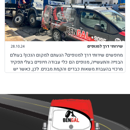
שירותי דרך למנופים
28.10.24
מחפשים שירותי דרך למנופים? הגעתם למקום הנכון! בעולם
הבנייה והתעשייה, מנופים הם כלי עבודה חיוניים בעלי תפקיד
מרכזי בהעברת משאות כבדים והקמת מבנים. לכן, כאשר יש
בעיה כלשהי עם המנוף והוא לא יכול לבצע את עבודתו, חשוב
מאוד לבחור בשירותים מקצועיים שמטרתם היא לאפשר
למנוף להמשיך בפעילות תקינה. חשוב להבין כי בעיות שונות
במנופים עלולות להתרחש בכל זמן, בשעות שבהן ניתן להגיע
למקום שבו אפשר לקבל שירותי תיקון למנופים או באמצע
הדרך בשעות שבהן אין שירותי דרך למנופים. לכן, חשוב
לדעת שחברת BenGal מציעה שירותי דרך למנופים בכל מקום
שבו אתם תקועים עם המנוף. לא משנה אם מדובר על צפון