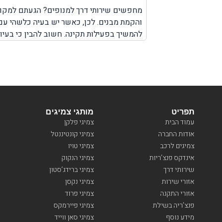
 פנצ'ר בגלגל.
מחפשים שירותי דרך למנופים? הגעתם למקום 
והקמת מבנים. לכן, כאשר יש בעיה כלשהי עם
להמשיך בפעילות תקינה. חשוב להבין כי בעיו
עם המנוף. לא משנה אם מדובר על צפון הארץ
מהר, עד המקום שבו אתם נמצאים עם המנוף כ
תפריט
מותגי צמיגים
עמוד הבית
צמיגי פלקן
אודות החברה
צמיגי קונטיננטל
צמיגים לרכב
צמיגי טויו
אינדקס פנצ’ריות
צמיגי הנקוק
שירותי דרך
צמיגי ברידג’סטון
אזורי שירות
צמיגי נקסן
אזורי התקנה
צמיגי פרוד
פנצ’ריה בשילת
צמיגי פיירמקס
מידע נוסף
צמיגי סאן ווייד