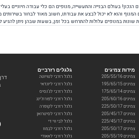
הנכון! בעולם הבנייה והתעשייה, מנופים הם כלי עבודה חיוניים בעל
 המנוף והוא לא יכול לבצע את עבודתו, חשוב מאוד לבחור בשירותים
ת שונות במנופים עלולות להתרחש בכל זמן, בשעות שבהן ניתן להגיע 
למנופים או באמצע הדרך בשעות שבהן אין ש
, מרכזה, דרום או ירושלים, יצירת קשר עם חברת בן גל יאפשר לכם 
אשר כל השירותים מוצעים על ידי צוות מקצועי ומנוסה המומחה בשיר
מידות צמיגים
גלגלים רזרביים
צמיגים 205/55/16
גלגל רזרבי לטויוטה
דרך ו
צמיגים 195/65/15
גלגל רזרבי ליונדאי
בי
צמיגים 175/65/14
גלגל רזרבי לג'נסיס
צמיגים 205/60/16
גלגל רזרבי לפורת'ינג
צמיגים 225/50/17
גלגל רזרבי לקופרה
צמיגים 205/45/17
גלגל רזרבי לסיטרואן
צמיגים 225/45/17
גלגל לבי ווי די
צמיגים 205/50/17
גלגל רזרבי לבמוו
צמיגים 205/55/19
גלגל רזרבי לאאודי