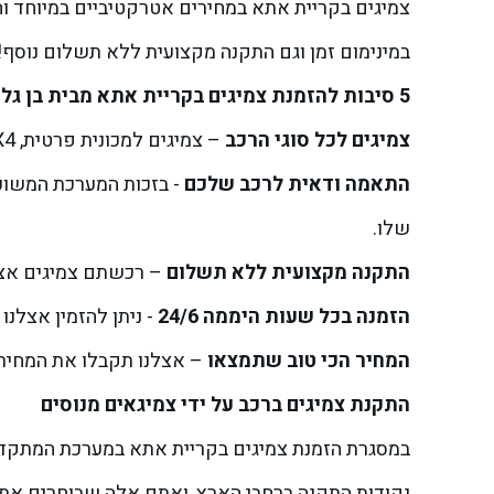
צמיגים בקריית אתא במחירים אטרקטיביים במיוחד ו
במינימום זמן וגם התקנה מקצועית ללא תשלום נוס
5 סיבות להזמנת צמיגים בקריית אתא מבית בן גל
צמיגים לכל סוגי הרכב
– צמיגים למכונית פרטית, 4X4, מסחרית, משאית, אופנוע, טרקטור, אוטובוסים, טרקטורון, כלי צמ"ה ועוד.
התאמה ודאית לרכב שלכם
- בזכות המערכת המשוכל
שלו.
התקנה מקצועית ללא תשלום
– רכשתם צמיגים אצל
הזמנה בכל שעות היממה 24/6
- ניתן להזמין אצלנו
המחיר הכי טוב שתמצאו
– אצלנו תקבלו את המחיר 
התקנת צמיגים ברכב על ידי צמיגאים מנוסים
נקודות התקנה ברחבי הארץ, ואתם אלה שבוחרים את 