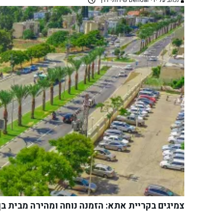
נכתב על ידי BenGal שירותי דרך
צמיגים בקריית אתא: הזמנה נוחה ומהירה מבית בן