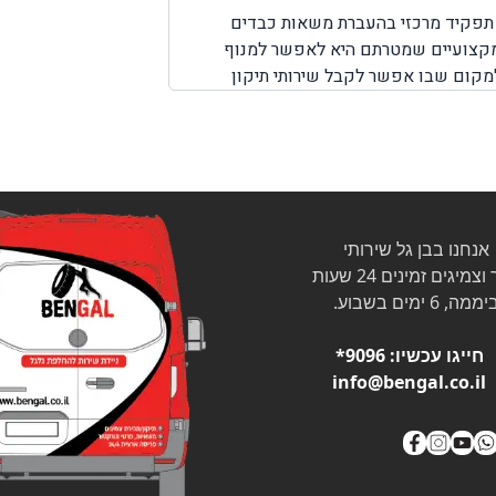
י תפקיד מרכזי בהעברת משאות כבדים
 מקצועיים שמטרתם היא לאפשר למנוף
למקום שבו אפשר לקבל שירותי תיקון
ירותי דרך למנופים. לכן, חשוב לדעת שחברת BenGal מציעה שירותי דרך למנופים בכל מקום שבו אתם תקועים
לקבל את השירות המבוקש לכם כמה שיותר
ותי דרך המותאמים למנופים.
אנחנו בבן גל שירותי
צמיגים זמינים 24 שעות
ממה, 6 ימים בשבוע.
חייגו עכשיו:
9096*
info@bengal.co.il