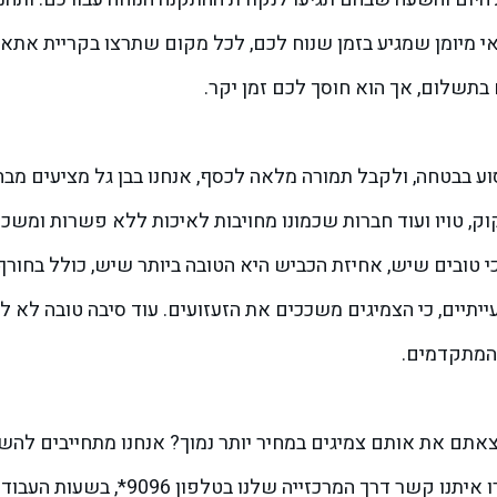
וספת היא הזמנת שירות VIP: צמיגאי מיומן שמגיע בזמן שנוח לכם, לכל מקום שתרצו בקר
וע בבטחה, ולקבל תמורה מלאה לכסף, אנחנו בבן גל מציעים מבח
קוק, טויו ועוד חברות שכמונו מחויבות לאיכות ללא פשרות ומש
טובים שיש, אחיזת הכביש היא הטובה ביותר שיש, כולל בחורף
בעייתיים, כי הצמיגים משככים את הזעזועים. עוד סיבה טובה לא
המתקדמים.
אתם את אותם צמיגים במחיר יותר נמוך? אנחנו מתחייבים להשו
המרכזייה שלנו בטלפון 9096*, בשעות העבודה הרגילות.