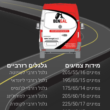
במנופים עלולות להתרחש בכל זמן, בשעות שבהן ניתן להגיע
למקום שבו אפשר לקבל שירותי תיקון למנופים או באמצע
הדרך בשעות שבהן אין שירותי דרך למנופים. לכן, חשוב
לדעת שחברת BenGal מציעה שירותי דרך למנופים בכל מקום
שבו אתם תקועים עם המנוף. לא משנה אם מדובר על צפון
הארץ, מרכזה, דרום או ירושלים, יצירת קשר עם חברת בן גל
יאפשר לכם לקבל את השירות המבוקש לכם כמה שיותר מהר,
עד המקום שבו אתם נמצאים עם המנוף כאשר כל השירותים
מוצעים על ידי צוות מקצועי ומנוסה המומחה בשירותי דרך
המותאמים למנופים.
מידות צמיגים
גלגלים רזרביים
צמיגים 205/55/16
גלגל רזרבי לטויוטה
צמיגים 195/65/15
גלגל רזרבי ליונדאי
צמיגים 175/65/14
גלגל רזרבי לג'נסיס
צמיגים 205/60/16
גלגל רזרבי לפורת'ינג
צמיגים 225/50/17
גלגל רזרבי לקופרה