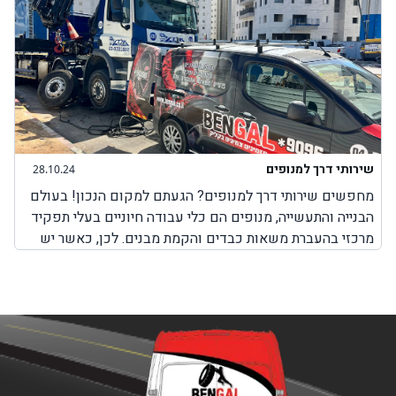
שירותי דרך למנופים
28.10.24
מחפשים שירותי דרך למנופים? הגעתם למקום הנכון! בעולם
הבנייה והתעשייה, מנופים הם כלי עבודה חיוניים בעלי תפקיד
מרכזי בהעברת משאות כבדים והקמת מבנים. לכן, כאשר יש
בעיה כלשהי עם המנוף והוא לא יכול לבצע את עבודתו, חשוב
מאוד לבחור בשירותים מקצועיים שמטרתם היא לאפשר
למנוף להמשיך בפעילות תקינה. חשוב להבין כי בעיות שונות
במנופים עלולות להתרחש בכל זמן, בשעות שבהן ניתן להגיע
למקום שבו אפשר לקבל שירותי תיקון למנופים או באמצע
הדרך בשעות שבהן אין שירותי דרך למנופים. לכן, חשוב
לדעת שחברת BenGal מציעה שירותי דרך למנופים בכל מקום