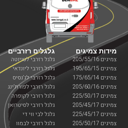
שבו אתם תקועים עם המנוף. לא משנה אם מדובר על צפון
הארץ, מרכזה, דרום או ירושלים, יצירת קשר עם חברת בן גל
יאפשר לכם לקבל את השירות המבוקש לכם כמה שיותר מהר,
עד המקום שבו אתם נמצאים עם המנוף כאשר כל השירותים
מוצעים על ידי צוות מקצועי ומנוסה המומחה בשירותי דרך
המותאמים למנופים.
מידות צמיגים
גלגלים רזרביים
צמיגים 205/55/16
גלגל רזרבי לטויוטה
צמיגים 195/65/15
גלגל רזרבי ליונדאי
צמיגים 175/65/14
גלגל רזרבי לג'נסיס
צמיגים 205/60/16
גלגל רזרבי לפורת'ינג
צמיגים 225/50/17
גלגל רזרבי לקופרה
צמיגים 205/45/17
גלגל רזרבי לסיטרואן
צמיגים 225/45/17
גלגל לבי ווי די
צמיגים 205/50/17
גלגל רזרבי לבמוו