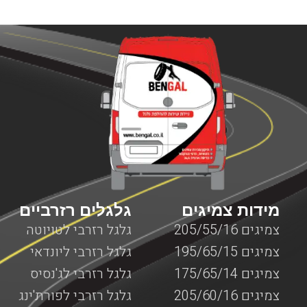
למנוף להמשיך בפעילות תקינה. חשוב להבין כי בעיות שונות
במנופים עלולות להתרחש בכל זמן, בשעות שבהן ניתן להגיע
למקום שבו אפשר לקבל שירותי תיקון למנופים או באמצע
הדרך בשעות שבהן אין שירותי דרך למנופים. לכן, חשוב
לדעת שחברת BenGal מציעה שירותי דרך למנופים בכל מקום
שבו אתם תקועים עם המנוף. לא משנה אם מדובר על צפון
הארץ, מרכזה, דרום או ירושלים, יצירת קשר עם חברת בן גל
יאפשר לכם לקבל את השירות המבוקש לכם כמה שיותר מהר,
עד המקום שבו אתם נמצאים עם המנוף כאשר כל השירותים
מוצעים על ידי צוות מקצועי ומנוסה המומחה בשירותי דרך
המותאמים למנופים.
מידות צמיגים
גלגלים רזרביים
צמיגים 205/55/16
גלגל רזרבי לטויוטה
צמיגים 195/65/15
גלגל רזרבי ליונדאי
צמיגים 175/65/14
גלגל רזרבי לג'נסיס
צמיגים 205/60/16
גלגל רזרבי לפורת'ינג