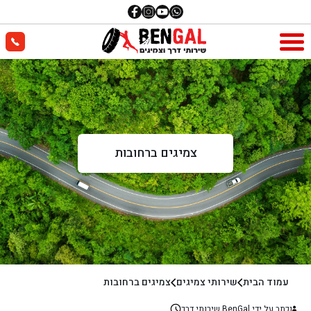
צמיגים ברחובות
עמוד הבית
שירותי צמיגים
צמיגים ברחובות
נכתב על ידי BenGal שירותי דרך