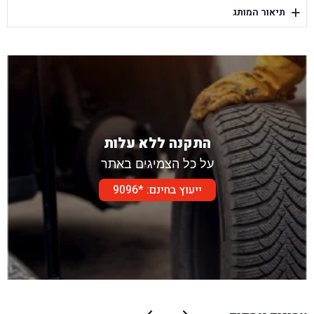
+
תיאור המותג
בן גל - דור אלון הר טוב - בית שמש
התקנה ללא עלות
על כל הצמיגים באתר
ייעוץ בחינם: *9096