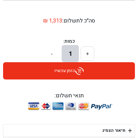
בן גל - שדרות יצחק רבין 1, באר יעקב - באר יעקב
בן גל - דרך השבעה 20, אזור - אזור
סה״כ לתשלום:
1,313
₪
בן גל - הכוזרי 1, תל אביב - תל אביב
כמות:
בן גל - הרצל 6, גדרה - גדרה
1
-
+
בן גל - שדרות דוד בן גוריון 8, באר שבע - באר שבע
הזמן עכשיו
בן גל - אוסלו 5, שדרות - שדרות
בן גל - תחנת אלון, ערד - ערד
תנאי תשלום:
בן גל - היובלים 26, הוד השרון - הוד השרון
בן גל - קלמן גבריאלוב 41, רחובות - רחובות
+
תיאור הצמיג
בן גל - יפת 88, תל אביב יפו - תל אביב