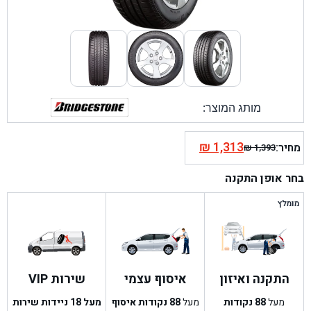
מותג המוצר:
₪
1,313
מחיר:
₪
1,393
המחיר
המחיר
הנוכחי
המקורי
בחר אופן התקנה
היה:
הוא:
₪ 1,393.
₪ 1,313.
מומלץ
התקנה ואיזון
איסוף עצמי
שירות VIP
מעל
88
נקודות
מעל
88
נקודות איסוף
מעל 18 ניידות שירות