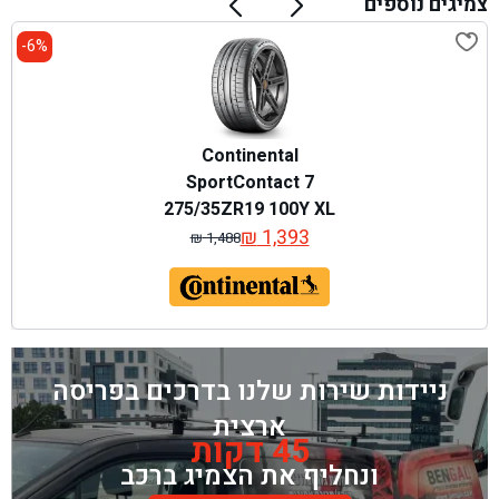
צמיגים נוספים
6%-
Continental
SportContact 7
275/35ZR19 100Y XL
₪
1,393
₪
1,488
המחיר
המחיר
המקורי
הנוכחי
היה:
הוא:
₪ 1,488.
₪ 1,393.
ניידות שירות שלנו בדרכים בפריסה
ארצית
45 דקות
ונחליף את הצמיג ברכב