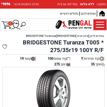
התקנה
ללא עלות
בפריסה ארצית
:מרכז הזמנות ארצי
*9096
צמיגים לרכב
גלגלים רזרביים
0
צמיגים לרכב
רכב פרטי
BRIDGESTONE
BRIDGESTONE Turanza
BRIDGESTONE Turanza T005 *
275/35r19 100Y R/F
קוד מהירות:
Y
קוד עומס:
100
קוטר:
19
חתך:
35
רוחב:
275