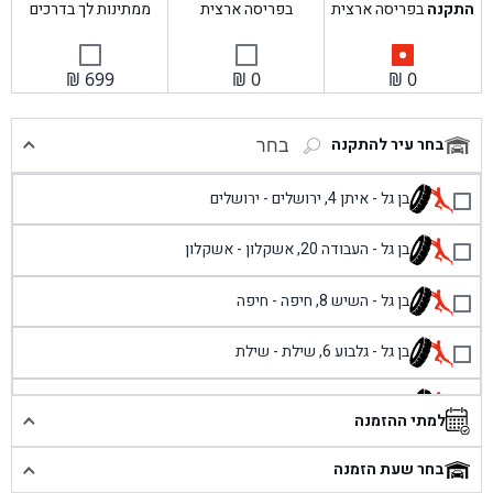
התקנה
בפריסה ארצית
בפריסה ארצית
ממתינות לך בדרכים
₪
699
₪
0
₪
0
בחר עיר להתקנה
בחר
בן גל - איתן 4, ירושלים - ירושלים
בן גל - העבודה 20, אשקלון - אשקלון
בן גל - השיש 8, חיפה - חיפה
בן גל - גלבוע 6, שילת - שילת
בן גל - פוריידיס, כניסה צפונית מול כביש 4 - פרדיס
למתי ההזמנה
בן גל - שכונת אזור תעשייה זעירה, עיילבון - עיילבון
בחר שעת הזמנה