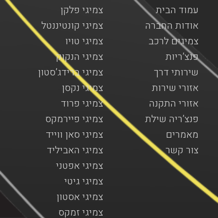
עמוד הבית
צמיגי פלקן
אודות החברה
צמיגי קונטיננטל
צמיגים לרכב
צמיגי טויו
פנצ’ריות
צמיגי הנקוק
שירותי דרך
צמיגי ברידג’סטון
אזורי שירות
צמיגי נקסן
אזורי התקנה
צמיגי פרוד
פנצ’ריה שילת
צמיגי פיירמקס
מאמרים
צמיגי סאן ווייד
צור קשר
צמיגי האביליד
צמיגי אפטני
צמיגי גיטי
צמיגי אסטון
צמיגי זמקס