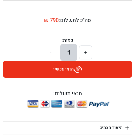
בן גל - שדרות יצחק רבין 1, באר יעקב - באר יעקב
בן גל - דרך השבעה 20, אזור - אזור
סה״כ לתשלום:
790
₪
בן גל - הכוזרי 1, תל אביב - תל אביב
כמות:
בן גל - הרצל 6, גדרה - גדרה
1
-
+
בן גל - שדרות דוד בן גוריון 8, באר שבע - באר שבע
הזמן עכשיו
בן גל - אוסלו 5, שדרות - שדרות
בן גל - תחנת אלון, ערד - ערד
תנאי תשלום:
בן גל - היובלים 26, הוד השרון - הוד השרון
בן גל - קלמן גבריאלוב 41, רחובות - רחובות
+
תיאור הצמיג
בן גל - יפת 88, תל אביב יפו - תל אביב