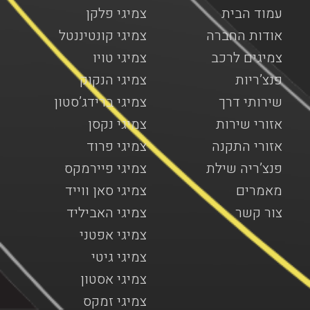
עמוד הבית
צמיגי פלקן
אודות החברה
צמיגי קונטיננטל
צמיגים לרכב
צמיגי טויו
פנצ’ריות
צמיגי הנקוק
שירותי דרך
צמיגי ברידג’סטון
אזורי שירות
צמיגי נקסן
אזורי התקנה
צמיגי פרוד
פנצ’ריה שילת
צמיגי פיירמקס
מאמרים
צמיגי סאן ווייד
צור קשר
צמיגי האביליד
צמיגי אפטני
צמיגי גיטי
צמיגי אסטון
צמיגי זמקס