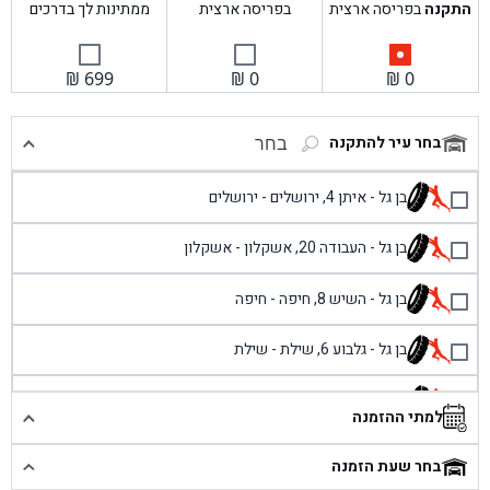
התקנה
בפריסה ארצית
בפריסה ארצית
ממתינות לך בדרכים
₪
699
₪
0
₪
0
בחר עיר להתקנה
בחר
בן גל - איתן 4, ירושלים - ירושלים
בן גל - העבודה 20, אשקלון - אשקלון
בן גל - השיש 8, חיפה - חיפה
בן גל - גלבוע 6, שילת - שילת
בן גל - פוריידיס, כניסה צפונית מול כביש 4 - פרדיס
למתי ההזמנה
בן גל - שכונת אזור תעשייה זעירה, עיילבון - עיילבון
בחר שעת הזמנה