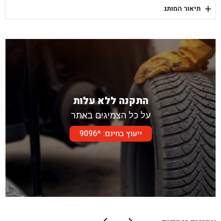
+
תיאור המותג
בן גל - דור אלון הר טוב - בית שמש
התקנה ללא עלות
על כל הצמיגים באתר
ייעוץ בחינם: *9096