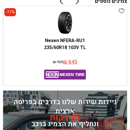
צמיגים נוספים
11%-
Nexen NFERA-RU1
235/60R18 103V TL
₪
645
₪
725
המחיר
המחיר
המקורי
הנוכחי
היה:
הוא:
₪ 725.
₪ 645.
ניידות שירות שלנו בדרכים בפריסה
ארצית
45 דקות
ונחליף את הצמיג ברכב