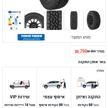
מותג המוצר:
₪
790
מחיר:
₪
855
המחיר
המחיר
הנוכחי
המקורי
בחר אופן התקנה
היה:
הוא:
₪ 855.
₪ 790.
מומלץ
התקנה ואיזון
איסוף עצמי
שירות VIP
מעל
88
נקודות
מעל
88
נקודות איסוף
מעל 18 ניידות שירות