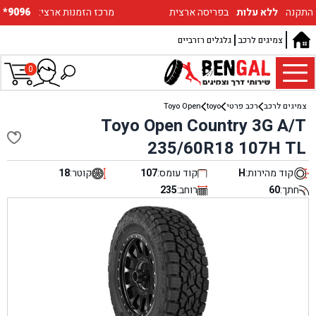
התקנה
ללא עלות
בפריסה ארצית
:מרכז הזמנות ארצי
*9096
צמיגים לרכב
גלגלים רזרביים
0
צמיגים לרכב
רכב פרטי
toyo
Toyo Open
Toyo Open Country 3G A/T
235/60R18 107H TL
קוד מהירות:
H
קוד עומס:
107
קוטר:
18
חתך:
60
רוחב:
235