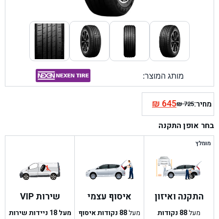
מותג המוצר:
₪
645
מחיר:
₪
725
המחיר
המחיר
הנוכחי
המקורי
בחר אופן התקנה
היה:
הוא:
₪ 725.
₪ 645.
מומלץ
התקנה ואיזון
איסוף עצמי
שירות VIP
מעל
88
נקודות
מעל
88
נקודות איסוף
מעל 18 ניידות שירות