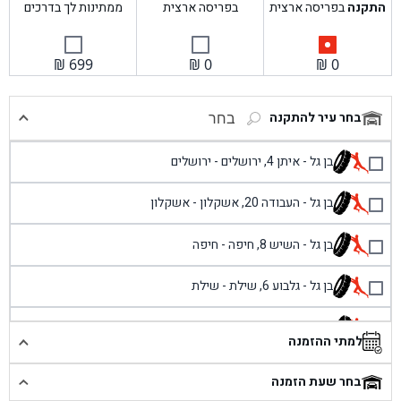
התקנה
בפריסה ארצית
בפריסה ארצית
ממתינות לך בדרכים
₪
699
₪
0
₪
0
בחר עיר להתקנה
בחר
בן גל - איתן 4, ירושלים - ירושלים
בן גל - העבודה 20, אשקלון - אשקלון
בן גל - השיש 8, חיפה - חיפה
בן גל - גלבוע 6, שילת - שילת
בן גל - פוריידיס, כניסה צפונית מול כביש 4 - פרדיס
למתי ההזמנה
בן גל - שכונת אזור תעשייה זעירה, עיילבון - עיילבון
בחר שעת הזמנה