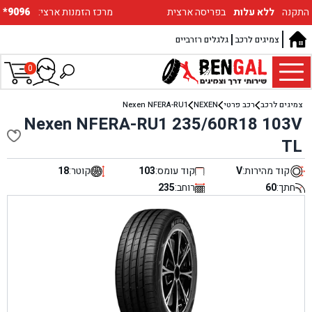
התקנה
ללא עלות
בפריסה ארצית
:מרכז הזמנות ארצי
*9096
צמיגים לרכב
גלגלים רזרביים
0
צמיגים לרכב
רכב פרטי
NEXEN
Nexen NFERA-RU1
Nexen NFERA-RU1 235/60R18 103V
TL
קוד מהירות:
V
קוד עומס:
103
קוטר:
18
חתך:
60
רוחב:
235