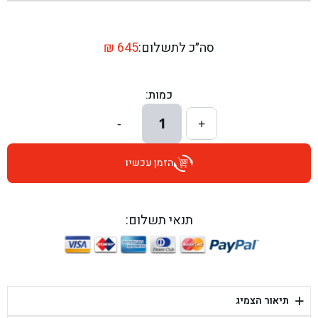
בן גל - שדרות יצחק רבין 1, באר יעקב - באר יעקב
בן גל - דרך השבעה 20, אזור - אזור
סה״כ לתשלום:
645
₪
בן גל - הכוזרי 1, תל אביב - תל אביב
כמות:
בן גל - הרצל 6, גדרה - גדרה
1
-
+
בן גל - שדרות דוד בן גוריון 8, באר שבע - באר שבע
הזמן עכשיו
בן גל - אוסלו 5, שדרות - שדרות
בן גל - תחנת אלון, ערד - ערד
תנאי תשלום:
בן גל - היובלים 26, הוד השרון - הוד השרון
בן גל - קלמן גבריאלוב 41, רחובות - רחובות
+
תיאור הצמיג
בן גל - יפת 88, תל אביב יפו - תל אביב