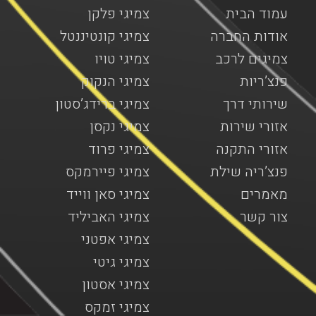
עמוד הבית
צמיגי פלקן
אודות החברה
צמיגי קונטיננטל
צמיגים לרכב
צמיגי טויו
פנצ’ריות
צמיגי הנקוק
שירותי דרך
צמיגי ברידג’סטון
אזורי שירות
צמיגי נקסן
אזורי התקנה
צמיגי פרוד
פנצ’ריה שילת
צמיגי פיירמקס
מאמרים
צמיגי סאן ווייד
צור קשר
צמיגי האביליד
צמיגי אפטני
צמיגי גיטי
צמיגי אסטון
צמיגי זמקס