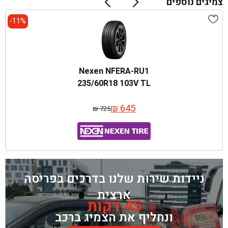
צמיגים נוספים
11%-
Nexen NFERA-RU1
235/60R18 103V TL
₪
645
₪
725
המחיר
המחיר
המקורי
הנוכחי
היה:
הוא:
₪ 725.
₪ 645.
ניידות שירות שלנו בדרכים בפריסה
ארצית
45 דקות
ונחליף את הצמיג ברכב