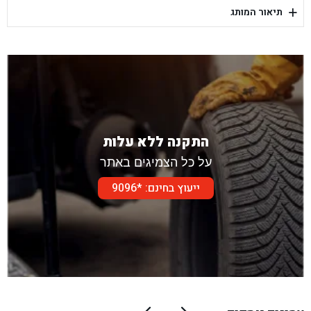
+
תיאור המותג
בן גל - דור אלון הר טוב - בית שמש
התקנה ללא עלות
על כל הצמיגים באתר
ייעוץ בחינם: *9096