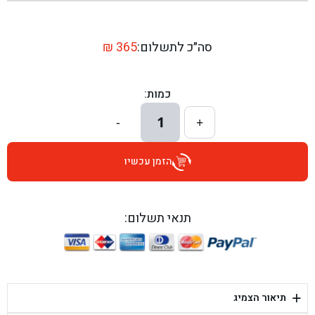
בן גל - שדרות יצחק רבין 1, באר יעקב - באר יעקב
בן גל - דרך השבעה 20, אזור - אזור
סה״כ לתשלום:
365
₪
בן גל - הכוזרי 1, תל אביב - תל אביב
כמות:
בן גל - הרצל 6, גדרה - גדרה
1
-
+
בן גל - שדרות דוד בן גוריון 8, באר שבע - באר שבע
הזמן עכשיו
בן גל - אוסלו 5, שדרות - שדרות
בן גל - תחנת אלון, ערד - ערד
תנאי תשלום:
בן גל - היובלים 26, הוד השרון - הוד השרון
בן גל - קלמן גבריאלוב 41, רחובות - רחובות
+
תיאור הצמיג
בן גל - יפת 88, תל אביב יפו - תל אביב