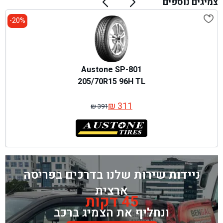
צמיגים נוספים
20%-
Austone SP-801
205/70R15 96H TL
₪
311
₪
391
המחיר
המחיר
המקורי
הנוכחי
היה:
הוא:
₪ 391.
₪ 311.
ניידות שירות שלנו בדרכים בפריסה
ארצית
45 דקות
ונחליף את הצמיג ברכב