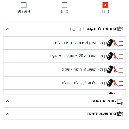
₪
699
₪
0
₪
0
בחר עיר להתקנה
בחר
בן גל - איתן 4, ירושלים - ירושלים
בן גל - העבודה 20, אשקלון - אשקלון
בן גל - השיש 8, חיפה - חיפה
בן גל - גלבוע 6, שילת - שילת
בן גל - פוריידיס, כניסה צפונית מול כביש 4 - פרדיס
למתי ההזמנה
בן גל - שכונת אזור תעשייה זעירה, עיילבון - עיילבון
בחר שעת הזמנה
בן גל - שדרות יצחק רבין 1, באר יעקב - באר יעקב