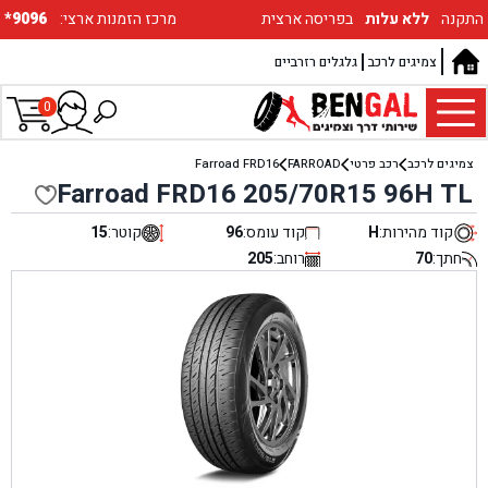
התקנה
ללא עלות
בפריסה ארצית
:מרכז הזמנות ארצי
*9096
צמיגים לרכב
גלגלים רזרביים
0
צמיגים לרכב
רכב פרטי
FARROAD
Farroad FRD16
Farroad FRD16 205/70R15 96H TL
קוד מהירות:
H
קוד עומס:
96
קוטר:
15
חתך:
70
רוחב:
205