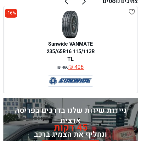
צמיגים נוספים
16%-
Sunwide VANMATE
235/65R16 115/113R
TL
₪
406
₪
486
המחיר
המחיר
המקורי
הנוכחי
היה:
הוא:
₪ 486.
₪ 406.
ניידות שירות שלנו בדרכים בפריסה
ארצית
45 דקות
ונחליף את הצמיג ברכב