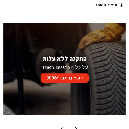
+
תיאור המותג
בן גל - דור אלון הר טוב - בית שמש
התקנה ללא עלות
על כל הצמיגים באתר
ייעוץ בחינם: *9096