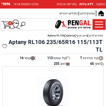
התקנה
ללא עלות
בפריסה ארצית
:מרכז הזמנות ארצי
*9096
צמיגים לרכב
גלגלים רזרביים
0
צמיגים לרכב
רכב פרטי
aptany
Aptany RL106
Aptany RL106 235/65R16 115/113T
TL
קוד מהירות:
T
קוד עומס:
113
קוטר:
16
חתך:
65
רוחב:
235