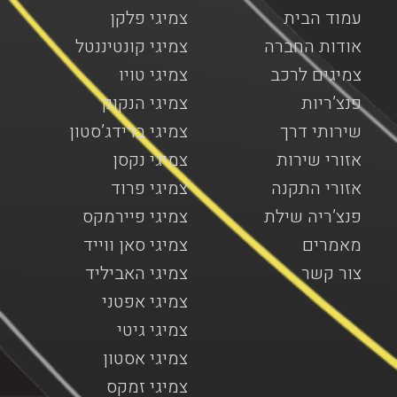
עמוד הבית
צמיגי פלקן
אודות החברה
צמיגי קונטיננטל
צמיגים לרכב
צמיגי טויו
פנצ’ריות
צמיגי הנקוק
שירותי דרך
צמיגי ברידג’סטון
אזורי שירות
צמיגי נקסן
אזורי התקנה
צמיגי פרוד
פנצ’ריה שילת
צמיגי פיירמקס
מאמרים
צמיגי סאן ווייד
צור קשר
צמיגי האביליד
צמיגי אפטני
צמיגי גיטי
צמיגי אסטון
צמיגי זמקס