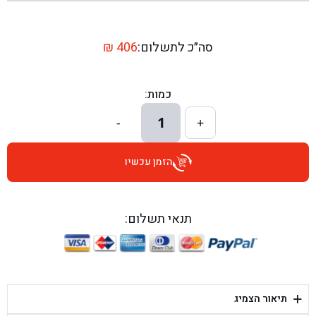
בן גל - שדרות יצחק רבין 1, באר יעקב - באר יעקב
בן גל - דרך השבעה 20, אזור - אזור
סה״כ לתשלום:
406
₪
בן גל - הכוזרי 1, תל אביב - תל אביב
כמות:
בן גל - הרצל 6, גדרה - גדרה
1
-
+
בן גל - שדרות דוד בן גוריון 8, באר שבע - באר שבע
הזמן עכשיו
בן גל - אוסלו 5, שדרות - שדרות
בן גל - תחנת אלון, ערד - ערד
תנאי תשלום:
בן גל - היובלים 26, הוד השרון - הוד השרון
בן גל - קלמן גבריאלוב 41, רחובות - רחובות
+
תיאור הצמיג
בן גל - יפת 88, תל אביב יפו - תל אביב