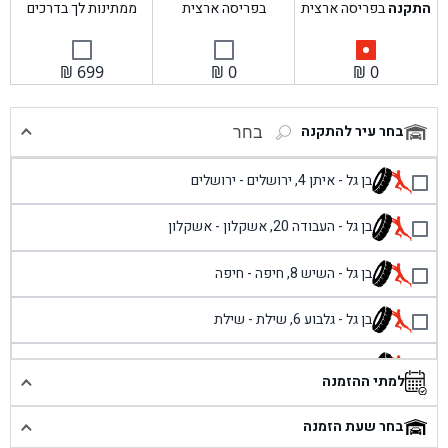
התקנה
בפריסה ארצית
בפריסה ארצית
ממתינות לך בדרכים
₪
699
₪
0
₪
0
בחר עיר להתקנה
בחר
בן גל - איתן 4, ירושלים - ירושלים
בן גל - העבודה 20, אשקלון - אשקלון
בן גל - השיש 8, חיפה - חיפה
בן גל - גלבוע 6, שילת - שילת
בן גל - פוריידיס, כניסה צפונית מול כביש 4 - פרדיס
למתי ההזמנה
בן גל - שכונת אזור תעשייה זעירה, עיילבון - עיילבון
בחר שעת הזמנה