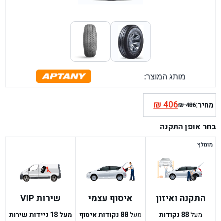
מותג המוצר:
₪
406
מחיר:
₪
486
המחיר
המחיר
הנוכחי
המקורי
בחר אופן התקנה
היה:
הוא:
₪ 486.
₪ 406.
מומלץ
התקנה ואיזון
איסוף עצמי
שירות VIP
מעל
88
נקודות
מעל
88
נקודות איסוף
מעל 18 ניידות שירות