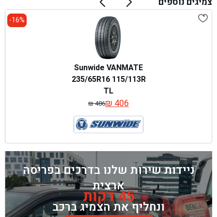
צמיגים נוספים
16%-
Sunwide VANMATE
235/65R16 115/113R
TL
₪
406
₪
486
המחיר
המחיר
המקורי
הנוכחי
היה:
הוא:
₪ 486.
₪ 406.
ניידות שירות שלנו בדרכים בפריסה
ארצית
45 דקות
ונחליף את הצמיג ברכב