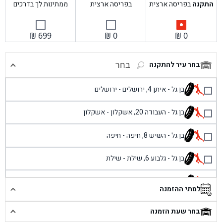
התקנה
בפריסה ארצית
בפריסה ארצית
ממתינות לך בדרכים
₪
699
₪
0
₪
0
בחר עיר להתקנה
בחר
בן גל - איתן 4, ירושלים - ירושלים
בן גל - העבודה 20, אשקלון - אשקלון
בן גל - השיש 8, חיפה - חיפה
בן גל - גלבוע 6, שילת - שילת
בן גל - פוריידיס, כניסה צפונית מול כביש 4 - פרדיס
למתי ההזמנה
בן גל - שכונת אזור תעשייה זעירה, עיילבון - עיילבון
בחר שעת הזמנה