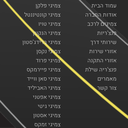
עמוד הבית
צמיגי פלקן
אודות החברה
צמיגי קונטיננטל
צמיגים לרכב
צמיגי טויו
פנצ’ריות
צמיגי הנקוק
שירותי דרך
צמיגי ברידג’סטון
אזורי שירות
צמיגי נקסן
אזורי התקנה
צמיגי פרוד
פנצ’ריה שילת
צמיגי פיירמקס
מאמרים
צמיגי סאן ווייד
צור קשר
צמיגי האביליד
צמיגי אפטני
צמיגי גיטי
צמיגי אסטון
צמיגי זמקס