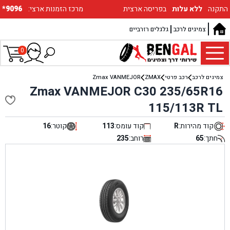
התקנה
ללא עלות
בפריסה ארצית
:מרכז הזמנות ארצי
*9096
צמיגים לרכב
גלגלים רזרביים
0
צמיגים לרכב
רכב פרטי
ZMAX
Zmax VANMEJOR
Zmax VANMEJOR C30 235/65R16
115/113R TL
קוד מהירות:
R
קוד עומס:
113
קוטר:
16
חתך:
65
רוחב:
235