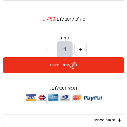
בן גל - שדרות יצחק רבין 1, באר יעקב - באר יעקב
בן גל - דרך השבעה 20, אזור - אזור
סה״כ לתשלום:
450
₪
בן גל - הכוזרי 1, תל אביב - תל אביב
כמות:
בן גל - הרצל 6, גדרה - גדרה
1
-
+
בן גל - שדרות דוד בן גוריון 8, באר שבע - באר שבע
הזמן עכשיו
בן גל - אוסלו 5, שדרות - שדרות
בן גל - תחנת אלון, ערד - ערד
תנאי תשלום:
בן גל - היובלים 26, הוד השרון - הוד השרון
בן גל - קלמן גבריאלוב 41, רחובות - רחובות
+
תיאור הצמיג
בן גל - יפת 88, תל אביב יפו - תל אביב