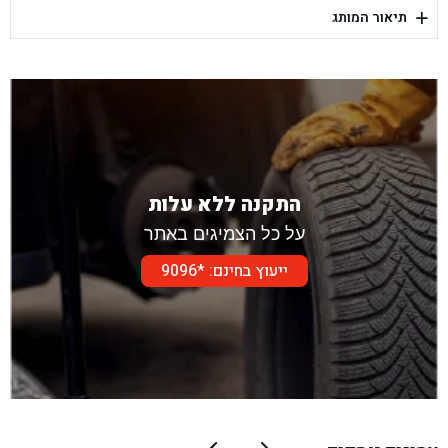
+
תיאור המותג
בן גל - דור אלון הר טוב - בית שמש
התקנה ללא עלות
על כל הצמיגים באתר
ייעוץ בחינם: *9096