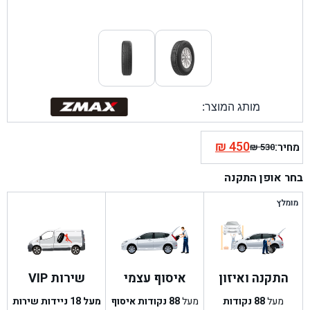
מותג המוצר:
₪
450
מחיר:
₪
530
המחיר
המחיר
הנוכחי
המקורי
בחר אופן התקנה
היה:
הוא:
₪ 530.
₪ 450.
מומלץ
התקנה ואיזון
איסוף עצמי
שירות VIP
מעל
88
נקודות
מעל
88
נקודות איסוף
מעל 18 ניידות שירות