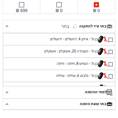
₪
699
₪
0
₪
0
בחר עיר להתקנה
בחר
בן גל - איתן 4, ירושלים - ירושלים
בן גל - העבודה 20, אשקלון - אשקלון
בן גל - השיש 8, חיפה - חיפה
בן גל - גלבוע 6, שילת - שילת
בן גל - פוריידיס, כניסה צפונית מול כביש 4 - פרדיס
למתי ההזמנה
בן גל - שכונת אזור תעשייה זעירה, עיילבון - עיילבון
בחר שעת הזמנה
בן גל - שדרות יצחק רבין 1, באר יעקב - באר יעקב