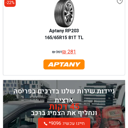
22%-
Aptany RP203
165/65R15 81T TL
₪
281
₪
361
המחיר
המחיר
המקורי
הנוכחי
היה:
הוא:
₪ 361.
₪ 281.
ניידות שירות שלנו בדרכים בפריסה
ארצית
45 דקות
ונחליף את הצמיג ברכב
*חייגו עכשיו: 9096