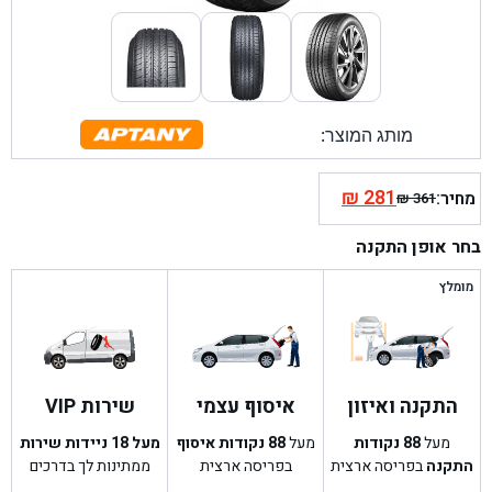
מותג המוצר:
₪
281
מחיר:
₪
361
המחיר
המחיר
הנוכחי
המקורי
בחר אופן התקנה
היה:
הוא:
₪ 361.
₪ 281.
מומלץ
התקנה ואיזון
איסוף עצמי
שירות VIP
מעל
88
נקודות
מעל
88
נקודות איסוף
מעל 18 ניידות שירות
התקנה
בפריסה ארצית
בפריסה ארצית
ממתינות לך בדרכים