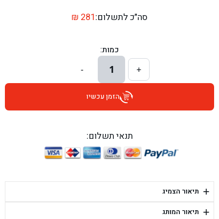
בן גל - דרך השבעה 20, אזור - אזור
סה״כ לתשלום:
281
₪
בן גל - הכוזרי 1, תל אביב - תל אביב
כמות:
בן גל - הרצל 6, גדרה - גדרה
1
-
+
בן גל - שדרות דוד בן גוריון 8, באר שבע - באר שבע
הזמן עכשיו
בן גל - אוסלו 5, שדרות - שדרות
בן גל - תחנת אלון, ערד - ערד
תנאי תשלום:
בן גל - היובלים 26, הוד השרון - הוד השרון
בן גל - קלמן גבריאלוב 41, רחובות - רחובות
+
תיאור הצמיג
בן גל - יפת 88, תל אביב יפו - תל אביב
+
תיאור המותג
בן גל - דור אלון הר טוב - בית שמש