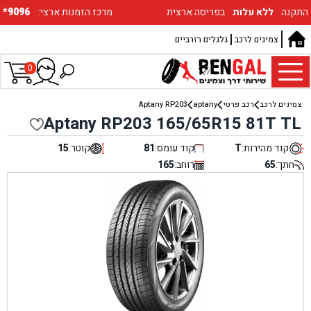
התקנה
ללא עלות
בפריסה ארצית
:מרכז הזמנות ארצי
*9096
צמיגים לרכב
גלגלים רזרביים
0
צמיגים לרכב
רכב פרטי
aptany
Aptany RP203
Aptany RP203 165/65R15 81T TL
קוד מהירות:
T
קוד עומס:
81
קוטר:
15
חתך:
65
רוחב:
165