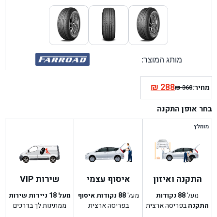
מותג המוצר:
₪
288
מחיר:
₪
368
המחיר
המחיר
הנוכחי
המקורי
בחר אופן התקנה
היה:
הוא:
₪ 368.
₪ 288.
מומלץ
התקנה ואיזון
איסוף עצמי
שירות VIP
מעל
88
נקודות
מעל
88
נקודות איסוף
מעל 18 ניידות שירות
התקנה
בפריסה ארצית
בפריסה ארצית
ממתינות לך בדרכים