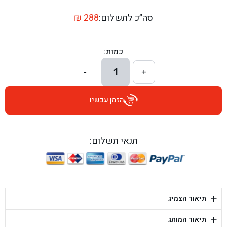
בן גל - דרך השבעה 20, אזור - אזור
סה״כ לתשלום:
288
₪
בן גל - הכוזרי 1, תל אביב - תל אביב
כמות:
בן גל - הרצל 6, גדרה - גדרה
1
-
+
בן גל - שדרות דוד בן גוריון 8, באר שבע - באר שבע
הזמן עכשיו
בן גל - אוסלו 5, שדרות - שדרות
בן גל - תחנת אלון, ערד - ערד
תנאי תשלום:
בן גל - היובלים 26, הוד השרון - הוד השרון
בן גל - קלמן גבריאלוב 41, רחובות - רחובות
+
תיאור הצמיג
בן גל - יפת 88, תל אביב יפו - תל אביב
+
תיאור המותג
בן גל - דור אלון הר טוב - בית שמש