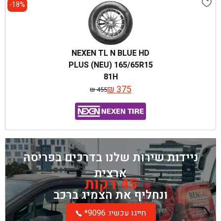
18%-
NEXEN TL N BLUE HD
PLUS (NEU) 165/65R15
81H
₪
375
₪
455
המחיר
המחיר
המקורי
הנוכחי
היה:
הוא:
₪ 455.
₪ 375.
ניידות שירות שלנו בדרכים בפריסה
ארצית
45 דקות
ונחליף את הצמיג ברכב
*חייגו עכשיו: 9096