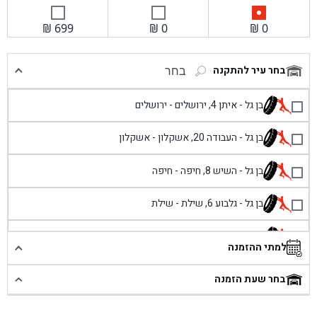
₪
699
₪
0
₪
0
בחר עיר להתקנה
בחר
בן גל - איתן 4, ירושלים - ירושלים
בן גל - העבודה 20, אשקלון - אשקלון
בן גל - השיש 8, חיפה - חיפה
בן גל - גלבוע 6, שילת - שילת
בן גל - פוריידיס, כניסה צפונית מול כביש 4 - פרדיס
למתי ההזמנה
בן גל - שכונת אזור תעשייה זעירה, עיילבון - עיילבון
בחר שעת הזמנה
בן גל - שדרות יצחק רבין 1, באר יעקב - באר יעקב