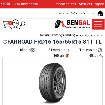
התקנה
ללא עלות
בפריסה ארצית
:מרכז הזמנות ארצי
*9096
צמיגים לרכב
גלגלים רזרביים
0
צמיגים לרכב
רכב פרטי
FARROAD
FARROAD FRD16
FARROAD FRD16 165/65R15 81T TL
קוד מהירות:
T
קוד עומס:
81
קוטר:
15
חתך:
65
רוחב:
165