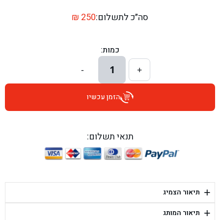
בן גל - דרך השבעה 20, אזור - אזור
סה״כ לתשלום:
250
₪
בן גל - הכוזרי 1, תל אביב - תל אביב
כמות:
בן גל - הרצל 6, גדרה - גדרה
1
-
+
בן גל - שדרות דוד בן גוריון 8, באר שבע - באר שבע
הזמן עכשיו
בן גל - אוסלו 5, שדרות - שדרות
בן גל - תחנת אלון, ערד - ערד
תנאי תשלום:
בן גל - היובלים 26, הוד השרון - הוד השרון
בן גל - קלמן גבריאלוב 41, רחובות - רחובות
+
תיאור הצמיג
בן גל - יפת 88, תל אביב יפו - תל אביב
+
תיאור המותג
בן גל - דור אלון הר טוב - בית שמש