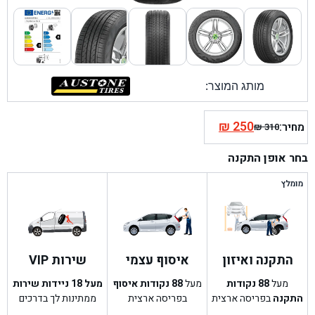
מותג המוצר:
₪
250
מחיר:
₪
310
המחיר
המחיר
הנוכחי
המקורי
בחר אופן התקנה
היה:
הוא:
₪ 310.
₪ 250.
מומלץ
התקנה ואיזון
איסוף עצמי
שירות VIP
מעל
88
נקודות
מעל
88
נקודות איסוף
מעל 18 ניידות שירות
התקנה
בפריסה ארצית
בפריסה ארצית
ממתינות לך בדרכים