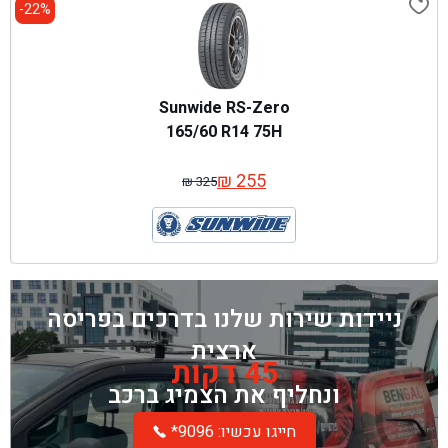
22%-
Sunwide RS-Zero
165/60 R14 75H
₪
255
₪
325
המחיר
המחיר
המקורי
הנוכחי
היה:
הוא:
₪ 325.
₪ 255.
ניידות שירות שלנו בדרכים בפריסה
ארצית
45 דקות
ונחליף את הצמיג ברכב
*חייגו עכשיו: 9096