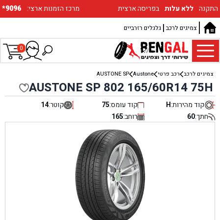
התקנה
ללא עלות
בפריסה ארצית
:מרכז הזמנות ארצי
*9096
צמיגים לרכב
גלגלים רזרביים
0
צמיגים לרכב
רכב פרטי
Austone
AUSTONE SP
AUSTONE SP 802 165/60R14 75H
קוד מהירות:
H
קוד עומס:
75
קוטר:
14
חתך:
60
רוחב:
165