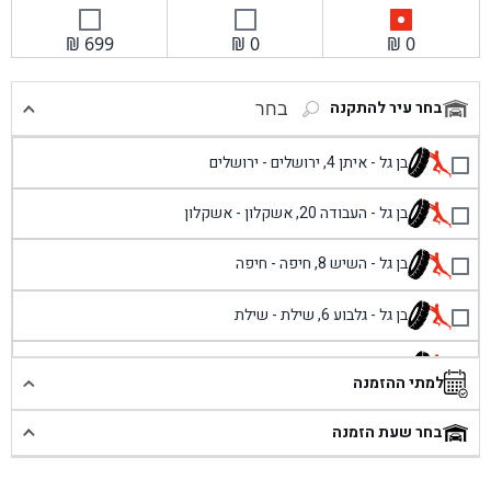
₪
699
₪
0
₪
0
בחר עיר להתקנה
בחר
בן גל - איתן 4, ירושלים - ירושלים
בן גל - העבודה 20, אשקלון - אשקלון
בן גל - השיש 8, חיפה - חיפה
בן גל - גלבוע 6, שילת - שילת
בן גל - פוריידיס, כניסה צפונית מול כביש 4 - פרדיס
למתי ההזמנה
בן גל - שכונת אזור תעשייה זעירה, עיילבון - עיילבון
בחר שעת הזמנה
בן גל - שדרות יצחק רבין 1, באר יעקב - באר יעקב