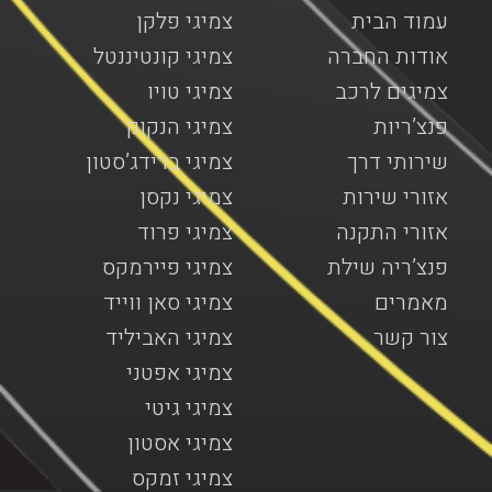
עמוד הבית
צמיגי פלקן
אודות החברה
צמיגי קונטיננטל
צמיגים לרכב
צמיגי טויו
פנצ’ריות
צמיגי הנקוק
שירותי דרך
צמיגי ברידג’סטון
אזורי שירות
צמיגי נקסן
אזורי התקנה
צמיגי פרוד
פנצ’ריה שילת
צמיגי פיירמקס
מאמרים
צמיגי סאן ווייד
צור קשר
צמיגי האביליד
צמיגי אפטני
צמיגי גיטי
צמיגי אסטון
צמיגי זמקס