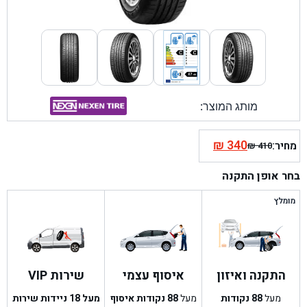
מותג המוצר:
₪
340
מחיר:
₪
410
המחיר
המחיר
הנוכחי
המקורי
בחר אופן התקנה
היה:
הוא:
₪ 410.
₪ 340.
מומלץ
התקנה ואיזון
איסוף עצמי
שירות VIP
מעל
88
נקודות
מעל
88
נקודות איסוף
מעל 18 ניידות שירות