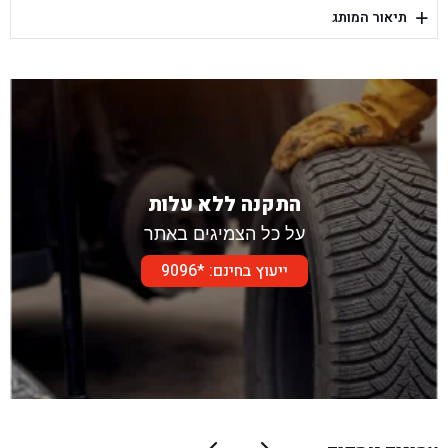
+
תיאור המותג
בן גל - דור אלון הר טוב - בית שמש
התקנה ללא עלות
על כל הצמיגים באתר
ייעוץ בחינם: *9096