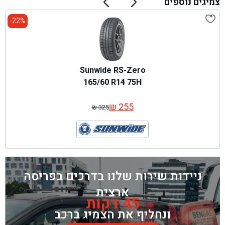
צמיגים נוספים
22%-
Sunwide RS-Zero
165/60 R14 75H
₪
255
₪
325
המחיר
המחיר
המקורי
הנוכחי
היה:
הוא:
₪ 325.
₪ 255.
ניידות שירות שלנו בדרכים בפריסה
ארצית
45 דקות
ונחליף את הצמיג ברכב