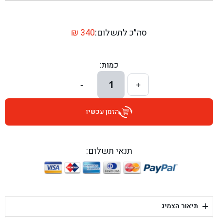
בן גל - שדרות יצחק רבין 1, באר יעקב - באר יעקב
בן גל - דרך השבעה 20, אזור - אזור
סה״כ לתשלום:
340
₪
בן גל - הכוזרי 1, תל אביב - תל אביב
כמות:
בן גל - הרצל 6, גדרה - גדרה
1
-
+
בן גל - שדרות דוד בן גוריון 8, באר שבע - באר שבע
הזמן עכשיו
בן גל - אוסלו 5, שדרות - שדרות
בן גל - תחנת אלון, ערד - ערד
תנאי תשלום:
בן גל - היובלים 26, הוד השרון - הוד השרון
בן גל - קלמן גבריאלוב 41, רחובות - רחובות
+
תיאור הצמיג
בן גל - יפת 88, תל אביב יפו - תל אביב