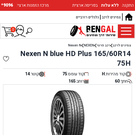
התקנה
ללא עלות
בפריסה ארצית
:מרכז הזמנות ארצי
*9096
צמיגים לרכב
גלגלים רזרביים
0
צמיגים לרכב
רכב פרטי
NEXEN
Nexen N
Nexen N blue HD Plus 165/60R14
75H
קוד מהירות:
H
קוד עומס:
75
קוטר:
14
חתך:
60
רוחב:
165