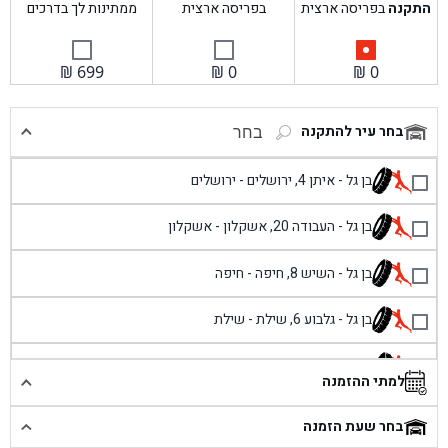
התקנה
בפריסה ארצית
בפריסה ארצית
ממתינות לך בדרכים
₪
699
₪
0
₪
0
בחר עיר להתקנה
בחר
בן גל - איתן 4, ירושלים - ירושלים
בן גל - העבודה 20, אשקלון - אשקלון
בן גל - השיש 8, חיפה - חיפה
בן גל - גלבוע 6, שילת - שילת
בן גל - פוריידיס, כניסה צפונית מול כביש 4 - פרדיס
למתי ההזמנה
בן גל - שכונת אזור תעשייה זעירה, עיילבון - עיילבון
בחר שעת הזמנה