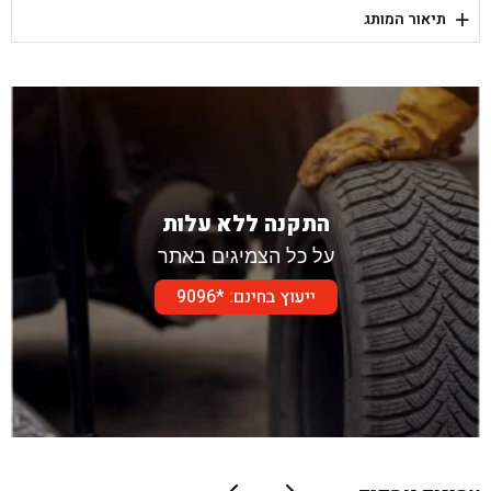
+
תיאור המותג
בן גל - דור אלון הר טוב - בית שמש
התקנה ללא עלות
על כל הצמיגים באתר
ייעוץ בחינם: *9096