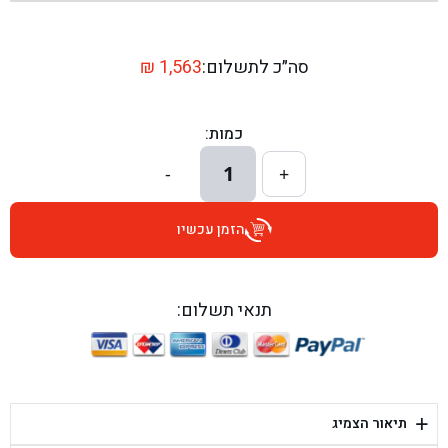
בן גל - שדרות יצחק רבין 1, באר יעקב - באר יעקב
בן גל - דרך השבעה 20, אזור - אזור
סה״כ לתשלום:
1,563
₪
בן גל - הכוזרי 1, תל אביב - תל אביב
כמות:
בן גל - הרצל 6, גדרה - גדרה
1
-
+
בן גל - שדרות דוד בן גוריון 8, באר שבע - באר שבע
הזמן עכשיו
בן גל - אוסלו 5, שדרות - שדרות
בן גל - תחנת אלון, ערד - ערד
תנאי תשלום:
בן גל - היובלים 26, הוד השרון - הוד השרון
בן גל - קלמן גבריאלוב 41, רחובות - רחובות
+
תיאור הצמיג
בן גל - יפת 88, תל אביב יפו - תל אביב