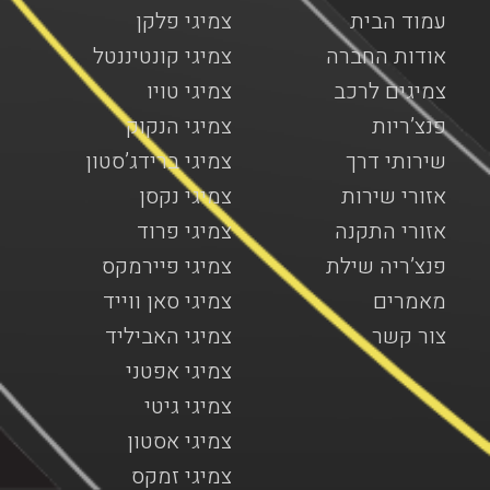
עמוד הבית
צמיגי פלקן
אודות החברה
צמיגי קונטיננטל
צמיגים לרכב
צמיגי טויו
פנצ’ריות
צמיגי הנקוק
שירותי דרך
צמיגי ברידג’סטון
אזורי שירות
צמיגי נקסן
אזורי התקנה
צמיגי פרוד
פנצ’ריה שילת
צמיגי פיירמקס
מאמרים
צמיגי סאן ווייד
צור קשר
צמיגי האביליד
צמיגי אפטני
צמיגי גיטי
צמיגי אסטון
צמיגי זמקס