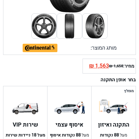
מותג המוצר:
₪
1,563
מחיר:
₪
1,658
המחיר
המחיר
הנוכחי
המקורי
בחר אופן התקנה
היה:
הוא:
₪ 1,658.
₪ 1,563.
מומלץ
התקנה ואיזון
איסוף עצמי
שירות VIP
מעל
88
נקודות
מעל
88
נקודות איסוף
מעל 18 ניידות שירות