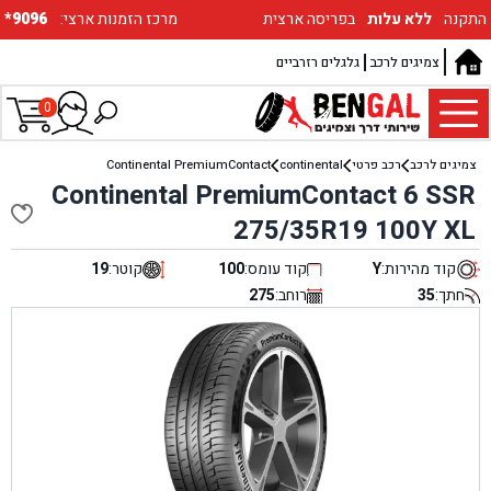
התקנה
ללא עלות
בפריסה ארצית
:מרכז הזמנות ארצי
*9096
צמיגים לרכב
גלגלים רזרביים
0
צמיגים לרכב
רכב פרטי
continental
Continental PremiumContact
Continental PremiumContact 6 SSR
275/35R19 100Y XL
קוד מהירות:
Y
קוד עומס:
100
קוטר:
19
חתך:
35
רוחב:
275