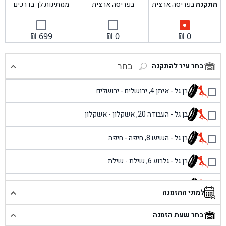
התקנה
בפריסה ארצית
בפריסה ארצית
ממתינות לך בדרכים
₪
699
₪
0
₪
0
בחר עיר להתקנה
בחר
בן גל - איתן 4, ירושלים - ירושלים
בן גל - העבודה 20, אשקלון - אשקלון
בן גל - השיש 8, חיפה - חיפה
בן גל - גלבוע 6, שילת - שילת
בן גל - פוריידיס, כניסה צפונית מול כביש 4 - פרדיס
למתי ההזמנה
בן גל - שכונת אזור תעשייה זעירה, עיילבון - עיילבון
בחר שעת הזמנה