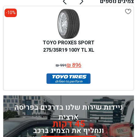
צמיגים נוספים
10%-
TOYO PROXES SPORT
275/35R19 100Y TL XL
₪
896
₪
991
המחיר
המחיר
המקורי
הנוכחי
היה:
הוא:
₪ 991.
₪ 896.
ניידות שירות שלנו בדרכים בפריסה
ארצית
45 דקות
ונחליף את הצמיג ברכב