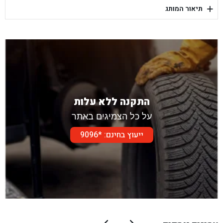
+
תיאור המותג
בן גל - דור אלון הר טוב - בית שמש
התקנה ללא עלות
על כל הצמיגים באתר
ייעוץ בחינם: *9096