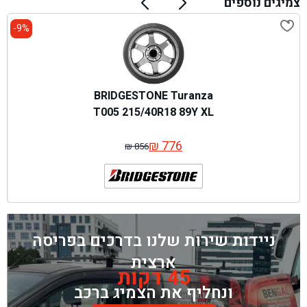
צמיגים נוספים
9%-
BRIDGESTONE Turanza
T005 215/40R18 89Y XL
₪
776
₪
856
המחיר
המחיר
המקורי
הנוכחי
היה:
הוא:
₪ 856.
₪ 776.
ניידות שירות שלנו בדרכים בפריסה
ארצית
45 דקות
ונחליף את הצמיג ברכב