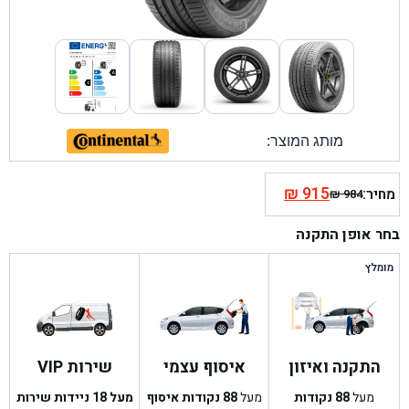
מותג המוצר:
₪
915
מחיר:
₪
984
המחיר
המחיר
הנוכחי
המקורי
בחר אופן התקנה
היה:
הוא:
₪ 984.
₪ 915.
מומלץ
התקנה ואיזון
איסוף עצמי
שירות VIP
מעל
88
נקודות
מעל
88
נקודות איסוף
מעל 18 ניידות שירות