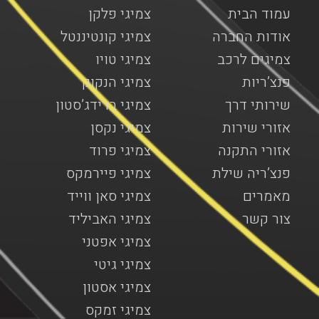
עמוד הבית
צמיגי פלקן
אודות החברה
צמיגי קונטיננטל
צמיגים לרכב
צמיגי טויו
פנצ’ריות
צמיגי הנקוק
שירותי דרך
צמיגי ברידג’סטון
אזורי שירות
צמיגי נקסן
אזורי התקנה
צמיגי פרוד
פנצ’ריה שילת
צמיגי פיירמקס
מאמרים
צמיגי סאן ווייד
צור קשר
צמיגי האביליד
צמיגי אפטני
צמיגי גיטי
צמיגי אסטון
צמיגי זמקס