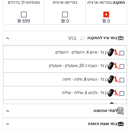
התקנה
בפריסה ארצית
בפריסה ארצית
ממתינות לך בדרכים
₪
699
₪
0
₪
0
בחר עיר להתקנה
בחר
בן גל - איתן 4, ירושלים - ירושלים
בן גל - העבודה 20, אשקלון - אשקלון
בן גל - השיש 8, חיפה - חיפה
בן גל - גלבוע 6, שילת - שילת
בן גל - פוריידיס, כניסה צפונית מול כביש 4 - פרדיס
למתי ההזמנה
בן גל - שכונת אזור תעשייה זעירה, עיילבון - עיילבון
בחר שעת הזמנה