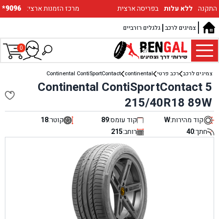
התקנה
ללא עלות
בפריסה ארצית
:מרכז הזמנות ארצי
*9096
צמיגים לרכב
גלגלים רזרביים
0
צמיגים לרכב
רכב פרטי
continental
Continental ContiSportContact
Continental ContiSportContact 5
215/40R18 89W
קוד מהירות:
W
קוד עומס:
89
קוטר:
18
חתך:
40
רוחב:
215