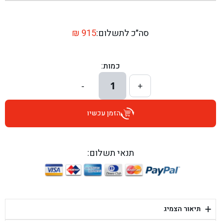
בן גל - שדרות יצחק רבין 1, באר יעקב - באר יעקב
בן גל - דרך השבעה 20, אזור - אזור
סה״כ לתשלום:
915
₪
בן גל - הכוזרי 1, תל אביב - תל אביב
כמות:
בן גל - הרצל 6, גדרה - גדרה
1
-
+
בן גל - שדרות דוד בן גוריון 8, באר שבע - באר שבע
הזמן עכשיו
בן גל - אוסלו 5, שדרות - שדרות
בן גל - תחנת אלון, ערד - ערד
תנאי תשלום:
בן גל - היובלים 26, הוד השרון - הוד השרון
בן גל - קלמן גבריאלוב 41, רחובות - רחובות
+
תיאור הצמיג
בן גל - יפת 88, תל אביב יפו - תל אביב