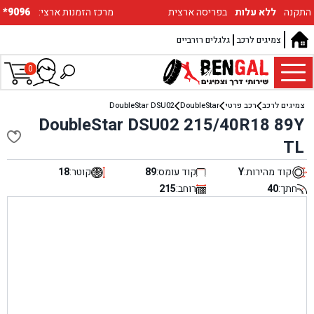
התקנה
ללא עלות
בפריסה ארצית
:מרכז הזמנות ארצי
*9096
צמיגים לרכב
גלגלים רזרביים
0
צמיגים לרכב
רכב פרטי
DoubleStar
DoubleStar DSU02
DoubleStar DSU02 215/40R18 89Y
TL
קוד מהירות:
Y
קוד עומס:
89
קוטר:
18
חתך:
40
רוחב:
215