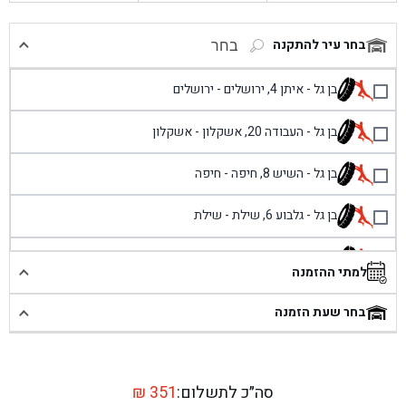
בחר עיר להתקנה
בחר
בן גל - איתן 4, ירושלים - ירושלים
בן גל - העבודה 20, אשקלון - אשקלון
בן גל - השיש 8, חיפה - חיפה
בן גל - גלבוע 6, שילת - שילת
בן גל - פוריידיס, כניסה צפונית מול כביש 4 - פרדיס
למתי ההזמנה
בן גל - שכונת אזור תעשייה זעירה, עיילבון - עיילבון
בחר שעת הזמנה
בן גל - שדרות יצחק רבין 1, באר יעקב - באר יעקב
בן גל - דרך השבעה 20, אזור - אזור
סה״כ לתשלום:
351
₪