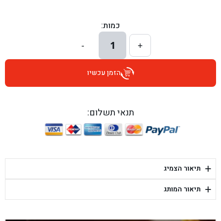
בן גל - הכוזרי 1, תל אביב - תל אביב
כמות:
בן גל - הרצל 6, גדרה - גדרה
1
-
+
בן גל - שדרות דוד בן גוריון 8, באר שבע - באר שבע
הזמן עכשיו
בן גל - אוסלו 5, שדרות - שדרות
בן גל - תחנת אלון, ערד - ערד
תנאי תשלום:
בן גל - היובלים 26, הוד השרון - הוד השרון
בן גל - קלמן גבריאלוב 41, רחובות - רחובות
+
תיאור הצמיג
בן גל - יפת 88, תל אביב יפו - תל אביב
+
תיאור המותג
בן גל - דור אלון הר טוב - בית שמש