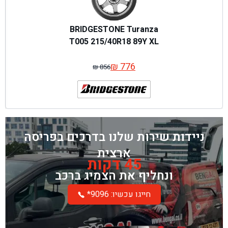
BRIDGESTONE Turanza
T005 215/40R18 89Y XL
₪
776
₪
856
המחיר
המחיר
המקורי
הנוכחי
היה:
הוא:
₪ 856.
₪ 776.
ניידות שירות שלנו בדרכים בפריסה
ארצית
45 דקות
ונחליף את הצמיג ברכב
*חייגו עכשיו: 9096