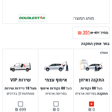
מותג המוצר:
₪
351
מחיר:
₪
431
המחיר
המחיר
הנוכחי
המקורי
בחר אופן התקנה
היה:
הוא:
₪ 431.
₪ 351.
מומלץ
התקנה ואיזון
איסוף עצמי
שירות VIP
מעל
88
נקודות
מעל
88
נקודות איסוף
מעל 18 ניידות שירות
התקנה
בפריסה ארצית
בפריסה ארצית
ממתינות לך בדרכים
₪
699
₪
0
₪
0