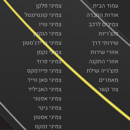
עמוד הבית
צמיגי פלקן
אודות החברה
צמיגי קונטיננטל
צמיגים לרכב
צמיגי טויו
פנצ’ריות
צמיגי הנקוק
שירותי דרך
צמיגי ברידג’סטון
אזורי שירות
צמיגי נקסן
אזורי התקנה
צמיגי פרוד
פנצ’ריה שילת
צמיגי פיירמקס
מאמרים
צמיגי סאן ווייד
צור קשר
צמיגי האביליד
צמיגי אפטני
צמיגי גיטי
צמיגי אסטון
צמיגי זמקס