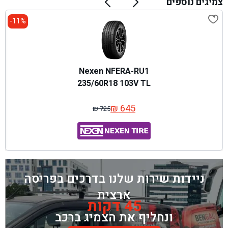
צמיגים נוספים
11%-
Nexen NFERA-RU1
235/60R18 103V TL
₪
645
₪
725
המחיר
המחיר
המקורי
הנוכחי
היה:
הוא:
₪ 725.
₪ 645.
ניידות שירות שלנו בדרכים בפריסה
ארצית
45 דקות
ונחליף את הצמיג ברכב