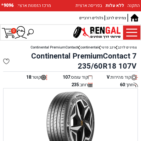
התקנה
ללא עלות
בפריסה ארצית
:מרכז הזמנות ארצי
*9096
צמיגים לרכב
גלגלים רזרביים
0
צמיגים לרכב
רכב פרטי
continental
Continental PremiumContact
Continental PremiumContact 7
235/60R18 107V
קוד מהירות:
V
קוד עומס:
107
קוטר:
18
חתך:
60
רוחב:
235