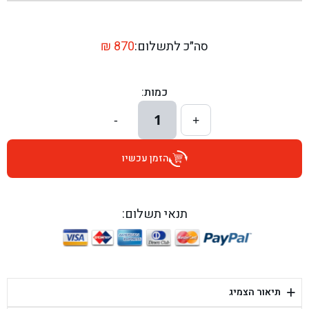
בן גל - שדרות יצחק רבין 1, באר יעקב - באר יעקב
בן גל - דרך השבעה 20, אזור - אזור
סה״כ לתשלום:
870
₪
בן גל - הכוזרי 1, תל אביב - תל אביב
כמות:
בן גל - הרצל 6, גדרה - גדרה
1
-
+
בן גל - שדרות דוד בן גוריון 8, באר שבע - באר שבע
הזמן עכשיו
בן גל - אוסלו 5, שדרות - שדרות
בן גל - תחנת אלון, ערד - ערד
תנאי תשלום:
בן גל - היובלים 26, הוד השרון - הוד השרון
בן גל - קלמן גבריאלוב 41, רחובות - רחובות
+
תיאור הצמיג
בן גל - יפת 88, תל אביב יפו - תל אביב