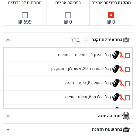
התקנה
בפריסה ארצית
בפריסה ארצית
ממתינות לך בדרכים
₪
699
₪
0
₪
0
בחר עיר להתקנה
בחר
בן גל - איתן 4, ירושלים - ירושלים
בן גל - העבודה 20, אשקלון - אשקלון
בן גל - השיש 8, חיפה - חיפה
בן גל - גלבוע 6, שילת - שילת
בן גל - פוריידיס, כניסה צפונית מול כביש 4 - פרדיס
למתי ההזמנה
בן גל - שכונת אזור תעשייה זעירה, עיילבון - עיילבון
בחר שעת הזמנה