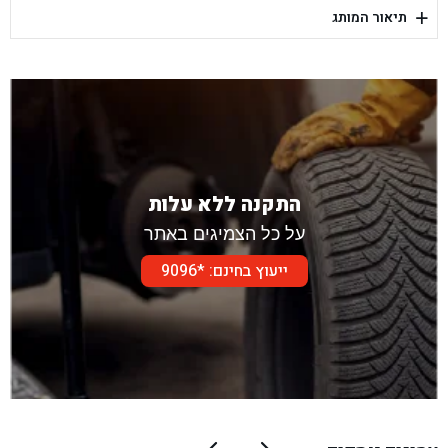
+
תיאור המותג
בן גל - דור אלון הר טוב - בית שמש
התקנה ללא עלות
על כל הצמיגים באתר
ייעוץ בחינם: *9096