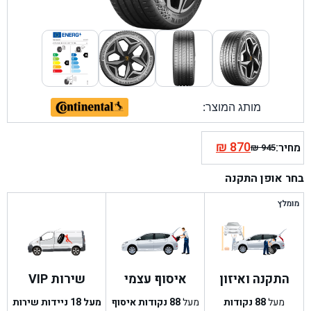
מותג המוצר:
₪
870
מחיר:
₪
945
המחיר
המחיר
הנוכחי
המקורי
בחר אופן התקנה
היה:
הוא:
₪ 945.
₪ 870.
מומלץ
התקנה ואיזון
איסוף עצמי
שירות VIP
מעל
88
נקודות
מעל
88
נקודות איסוף
מעל 18 ניידות שירות