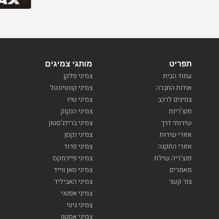
תפריט
מותגי צמיגים
עמוד הבית
צמיגי פלקן
אודות החברה
צמיגי קונטיננטל
צמיגים לרכב
צמיגי טויו
פנצ’ריות
צמיגי הנקוק
שירותי דרך
צמיגי ברידג’סטון
אזורי שירות
צמיגי נקסן
אזורי התקנה
צמיגי פרוד
פנצ’ריה שילת
צמיגי פיירמקס
מאמרים
צמיגי סאן ווייד
צור קשר
צמיגי האביליד
צמיגי אפטני
צמיגי גיטי
צמיגי אסטון