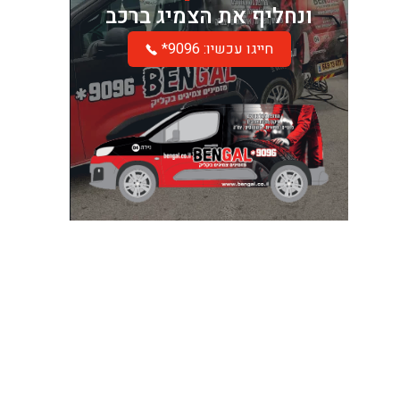
ונחליף את הצמיג ברכב
*חייגו עכשיו: 9096