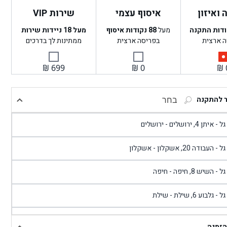
ואיזון
איסוף עצמי
שירות VIP
ודות התקנה
מעל
88
נקודות איסוף
מעל 18 ניידות שירות
ה ארצית
בפריסה ארצית
ממתינות לך בדרכים
₪
699
₪
0
₪
ר להתקנה
בחר
- איתן 4, ירושלים - ירושלים
 - העבודה 20, אשקלון - אשקלון
 - השיש 8, חיפה - חיפה
 - גלבוע 6, שילת - שילת
גל - פוריידיס, כניסה צפונית מול כביש 4 - פרדיס
הזמנה