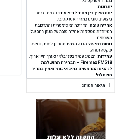
בן ג
במחיר אטרקטיבי.
יתרונות:
יחס מצוין בין מחיר לביצועים:
הצמיג מציע
בן גל -
ביצועים טובים במחיר אטרקטיבי.
אחיזה טובה:
הדריכה האסימטרית והתרכובת
בן
המיוחדת מספקות אחיזה טובה על מגוון רחב של
משטחים.
נוחות נסיעה:
מבנה הצמיג מתוכנן לספק נסיעה
שקטה ונוחה.
עמידות:
הצמיג עמיד בפני בלאי ואורך חייו ארוך.
Firemax FM518 – הבחירה המושלמת
לנהגים המחפשים צמיג איכותי ואמין במחיר
משתלם!
+
תיאור המותג
התקנה ללא עלות