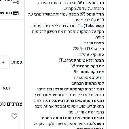
מדד מהירות W:
מאפשר נסיעה במהירות
מרבית של עד 270 קמ”ש.
בן
בחר שע
מדד עומס 95:
מספק עמידות למשקל מרבי של
690 ק”ג לכל צמיג.
בן ג
TL (Tubeless):
מבנה צמיג ללא צינור פנימי,
מקל על ההתקנה ומפחית את הסיכון לדליפות
בן ג
אוויר.
מפרט טכני:
בן גל 
מידה:
225/50R18
סוג:
קיץ, עתי”ב
מבנה:
ללא צינור פנימי (TL)
כמות:
+
בן גל
אינדקס מהירות:
W
אינדקס עומס:
95
בן ג
דריכה:
אסימטרית
למי מתאים הצמיג:
תנאי 
בן גל
נהגי רכבים קומפקטיים וסדאן בינוניים:
הצמיג מציע ביצועים טובים ומחיר אטרקטיבי.
נהגים המחפשים צמיג רב-תכליתי:
הצמיג
בן
צמיגים נוס
מתאים לשימוש יומיומי ומספק אחיזה טובה
בתנאי מזג אוויר שונים.
בן גל 
נהגים המחפשים נוחות נסיעה במחיר
משתלם:
הצמיג מספק נסיעה חלקה ושקטה