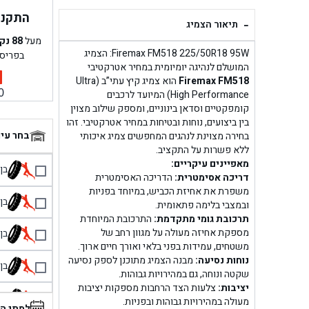
התקנה 
-
תיאור הצמיג
מעל
88
נק
Firemax FM518 225/50R18 95W: הצמיג
בפריס
המושלם לנהיגה יומיומית במחיר אטרקטיבי
Firemax FM518
הוא צמיג קיץ עתי”ב (Ultra
0
High Performance) המיועד לרכבים
קומפקטיים וסדאן בינוניים, ומספק שילוב מצוין
בין ביצועים, נוחות ובטיחות במחיר אטרקטיבי. זהו
בחר עי
בחירה מצוינת לנהגים המחפשים צמיג איכותי
ללא פשרות על התקציב.
מאפיינים עיקריים:
בן גל 
דריכה אסימטרית:
הדריכה האסימטרית
משפרת את אחיזת הכביש, במיוחד בפניות
בן גל
ובמצבי בלימה פתאומית.
תרכובת גומי מתקדמת:
התרכובת המיוחדת
מספקת אחיזה מעולה על מגוון רחב של
בן גל
משטחים, עמידות בפני בלאי ואורך חיים ארוך.
נוחות נסיעה:
מבנה הצמיג מתוכנן לספק נסיעה
בן גל
שקטה ונוחה, גם במהירויות גבוהות.
יציבות:
צלעות הצד הרחבות מספקות יציבות
בן 
מעולה במהירויות גבוהות ובפניות.
למתי ה