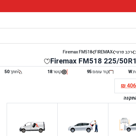
רכב פרטי
FIREMAX
Firemax FM518
Firemax FM518 225/50R
ת:
W
קוד עומס:
95
קוטר:
18
חתך:
50
₪
40
י
התקנה