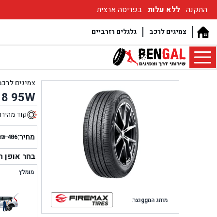
התקנה
ללא עלות
בפריסה ארצית
צמיגים לרכב
גלגלים רזרביים
צמיגים לרכב
18 95W
קוד מהירו
6
מחיר:
₪
486
המחיר
המחיר
הנוכחי
המקור
בחר אופן 
היה:
הוא:
מומלץ
₪ 486.
₪ 406.
מותג המggוצר: