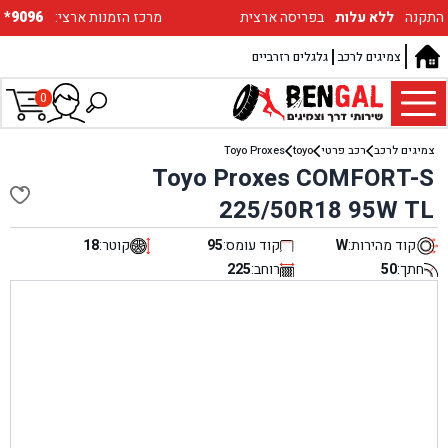
התקנה
ללא עלות
בפריסה ארצית
:מרכז הזמנות ארצי
*9096
צמיגים לרכב
גלגלים רזרביים
0
צמיגים לרכב
רכב פרטי
toyo
Toyo Proxes
Toyo Proxes COMFORT-S
225/50R18 95W TL
קוד מהירות:
W
קוד עומס:
95
קוטר:
18
חתך:
50
רוחב:
225