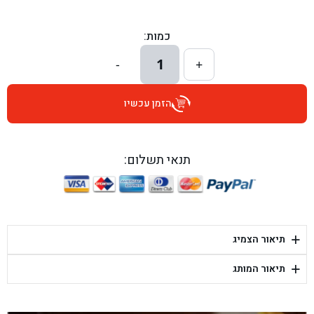
בן גל - הכוזרי 1, תל אביב - תל אביב
כמות:
בן גל - הרצל 6, גדרה - גדרה
1
-
+
בן גל - שדרות דוד בן גוריון 8, באר שבע - באר שבע
הזמן עכשיו
בן גל - אוסלו 5, שדרות - שדרות
בן גל - תחנת אלון, ערד - ערד
תנאי תשלום:
בן גל - היובלים 26, הוד השרון - הוד השרון
בן גל - קלמן גבריאלוב 41, רחובות - רחובות
+
תיאור הצמיג
בן גל - יפת 88, תל אביב יפו - תל אביב
+
תיאור המותג
בן גל - דור אלון הר טוב - בית שמש