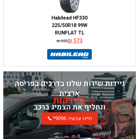
Habilead HF330
225/50R18 99W
RUNFLAT TL
₪
573
₪
653
המחיר
המחיר
המקורי
הנוכחי
היה:
הוא:
₪ 653.
₪ 573.
ניידות שירות שלנו בדרכים בפריסה
ארצית
45 דקות
ונחליף את הצמיג ברכב
*חייגו עכשיו: 9096