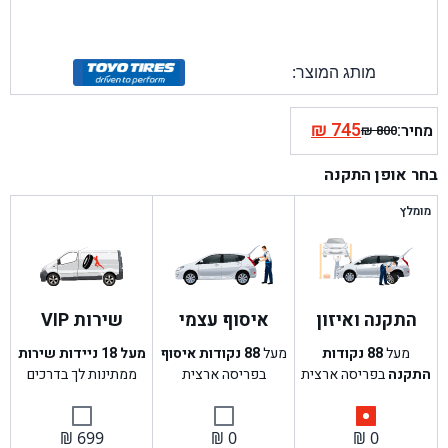
מותג המוצר:
₪
745
מחיר:
₪
800
המחיר
המחיר
הנוכחי
המקורי
בחר אופן התקנה
היה:
הוא:
₪ 800.
₪ 745.
מומלץ
התקנה ואיזון
איסוף עצמי
שירות VIP
מעל
88
נקודות
מעל
88
נקודות איסוף
מעל 18 ניידות שירות
התקנה
בפריסה ארצית
בפריסה ארצית
ממתינות לך בדרכים
₪
699
₪
0
₪
0