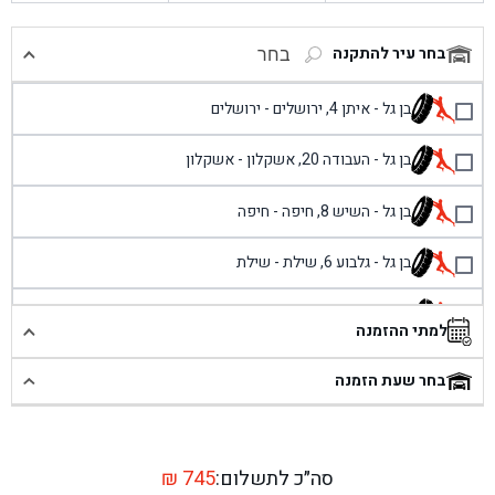
בחר עיר להתקנה
בחר
בן גל - איתן 4, ירושלים - ירושלים
בן גל - העבודה 20, אשקלון - אשקלון
בן גל - השיש 8, חיפה - חיפה
בן גל - גלבוע 6, שילת - שילת
בן גל - פוריידיס, כניסה צפונית מול כביש 4 - פרדיס
למתי ההזמנה
בן גל - שכונת אזור תעשייה זעירה, עיילבון - עיילבון
בחר שעת הזמנה
בן גל - שדרות יצחק רבין 1, באר יעקב - באר יעקב
בן גל - דרך השבעה 20, אזור - אזור
סה״כ לתשלום:
745
₪