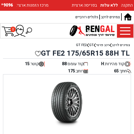
התקנה
ללא עלות
בפריסה ארצית
:מרכז הזמנות ארצי
*9096
צמיגים לרכב
גלגלים רזרביים
0
צמיגים לרכב
רכב פרטי
GT
GT FE2
GT FE2 175/65R15 88H TL
קוד מהירות:
H
קוד עומס:
88
קוטר:
15
חתך:
65
רוחב:
175