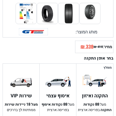
מותג המוצר:
₪
338
מחיר:
₪
418
המחיר
המחיר
הנוכחי
המקורי
בחר אופן התקנה
היה:
הוא:
₪ 418.
₪ 338.
מומלץ
התקנה ואיזון
איסוף עצמי
שירות VIP
מעל
88
נקודות
מעל
88
נקודות איסוף
מעל 18 ניידות שירות
התקנה
בפריסה ארצית
בפריסה ארצית
ממתינות לך בדרכים