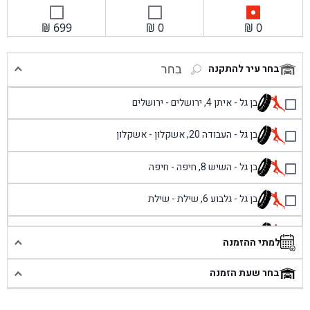
₪
699
₪
0
₪
0
בחר עיר להתקנה
בחר
בן גל - איתן 4, ירושלים - ירושלים
בן גל - העבודה 20, אשקלון - אשקלון
בן גל - השיש 8, חיפה - חיפה
בן גל - גלבוע 6, שילת - שילת
בן גל - פוריידיס, כניסה צפונית מול כביש 4 - פרדיס
למתי ההזמנה
בן גל - שכונת אזור תעשייה זעירה, עיילבון - עיילבון
בחר שעת הזמנה
בן גל - שדרות יצחק רבין 1, באר יעקב - באר יעקב