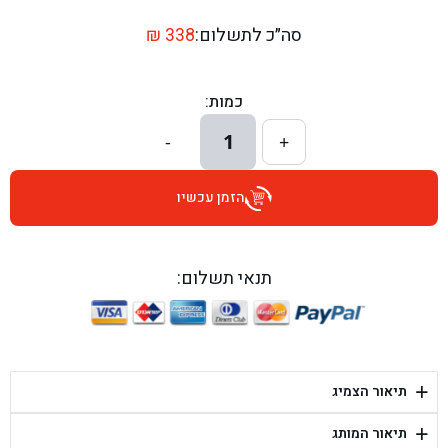
בן גל - דרך השבעה 20, אזור - אזור
סה״כ לתשלום:
338
₪
בן גל - הכוזרי 1, תל אביב - תל אביב
כמות:
בן גל - הרצל 6, גדרה - גדרה
1
-
+
בן גל - שדרות דוד בן גוריון 8, באר שבע - באר שבע
הזמן עכשיו
בן גל - אוסלו 5, שדרות - שדרות
בן גל - תחנת אלון, ערד - ערד
תנאי תשלום:
בן גל - היובלים 26, הוד השרון - הוד השרון
בן גל - קלמן גבריאלוב 41, רחובות - רחובות
+
תיאור הצמיג
בן גל - יפת 88, תל אביב יפו - תל אביב
+
תיאור המותג
בן גל - דור אלון הר טוב - בית שמש