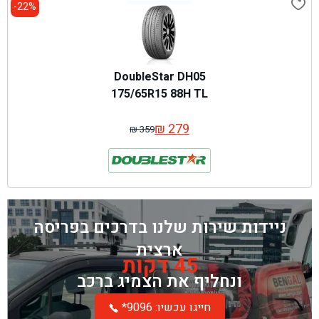
22%-
DoubleStar DH05
175/65R15 88H TL
₪
279
₪
359
המחיר
המחיר
המקורי
הנוכחי
היה:
הוא:
₪ 359.
₪ 279.
ניידות שירות שלנו בדרכים בפריסה
ארצית
45 דקות
ונחליף את הצמיג ברכב
*חייגו עכשיו: 9096