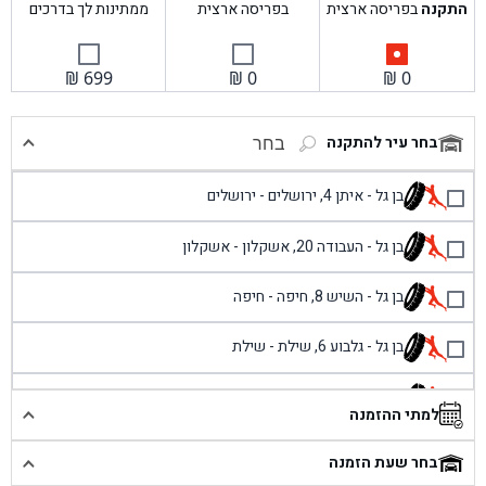
התקנה
בפריסה ארצית
בפריסה ארצית
ממתינות לך בדרכים
₪
699
₪
0
₪
0
בחר עיר להתקנה
בחר
בן גל - איתן 4, ירושלים - ירושלים
בן גל - העבודה 20, אשקלון - אשקלון
בן גל - השיש 8, חיפה - חיפה
בן גל - גלבוע 6, שילת - שילת
בן גל - פוריידיס, כניסה צפונית מול כביש 4 - פרדיס
למתי ההזמנה
בן גל - שכונת אזור תעשייה זעירה, עיילבון - עיילבון
בחר שעת הזמנה