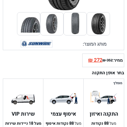
מותג המוצר:
₪
272
מחיר:
₪
352
המחיר
המחיר
הנוכחי
המקורי
בחר אופן התקנה
היה:
הוא:
₪ 352.
₪ 272.
מומלץ
התקנה ואיזון
איסוף עצמי
שירות VIP
מעל
88
נקודות
מעל
88
נקודות איסוף
מעל 18 ניידות שירות