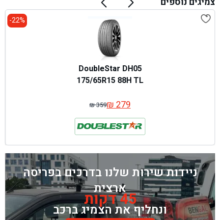
צמיגים נוספים
22%-
DoubleStar DH05
175/65R15 88H TL
₪
279
₪
359
המחיר
המחיר
המקורי
הנוכחי
היה:
הוא:
₪ 359.
₪ 279.
ניידות שירות שלנו בדרכים בפריסה
ארצית
45 דקות
ונחליף את הצמיג ברכב