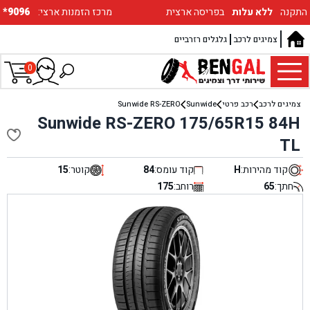
התקנה
ללא עלות
בפריסה ארצית
:מרכז הזמנות ארצי
*9096
צמיגים לרכב
גלגלים רזרביים
0
צמיגים לרכב
רכב פרטי
Sunwide
Sunwide RS-ZERO
Sunwide RS-ZERO 175/65R15 84H
TL
קוד מהירות:
H
קוד עומס:
84
קוטר:
15
חתך:
65
רוחב:
175