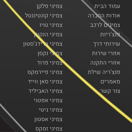
עמוד הבית
צמיגי פלקן
אודות החברה
צמיגי קונטיננטל
צמיגים לרכב
צמיגי טויו
פנצ’ריות
צמיגי הנקוק
שירותי דרך
צמיגי ברידג’סטון
אזורי שירות
צמיגי נקסן
אזורי התקנה
צמיגי פרוד
פנצ’ריה שילת
צמיגי פיירמקס
מאמרים
צמיגי סאן ווייד
צור קשר
צמיגי האביליד
צמיגי אפטני
צמיגי גיטי
צמיגי אסטון
צמיגי זמקס