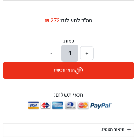
בן גל - שדרות יצחק רבין 1, באר יעקב - באר יעקב
בן גל - דרך השבעה 20, אזור - אזור
סה״כ לתשלום:
272
₪
בן גל - הכוזרי 1, תל אביב - תל אביב
כמות:
בן גל - הרצל 6, גדרה - גדרה
1
-
+
בן גל - שדרות דוד בן גוריון 8, באר שבע - באר שבע
הזמן עכשיו
בן גל - אוסלו 5, שדרות - שדרות
בן גל - תחנת אלון, ערד - ערד
תנאי תשלום:
בן גל - היובלים 26, הוד השרון - הוד השרון
בן גל - קלמן גבריאלוב 41, רחובות - רחובות
+
תיאור הצמיג
בן גל - יפת 88, תל אביב יפו - תל אביב