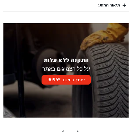
+
תיאור המותג
בן גל - דור אלון הר טוב - בית שמש
התקנה ללא עלות
על כל הצמיגים באתר
ייעוץ בחינם: *9096