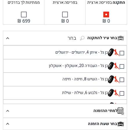
התקנה
בפריסה ארצית
בפריסה ארצית
ממתינות לך בדרכים
₪
699
₪
0
₪
0
בחר עיר להתקנה
בחר
בן גל - איתן 4, ירושלים - ירושלים
בן גל - העבודה 20, אשקלון - אשקלון
בן גל - השיש 8, חיפה - חיפה
בן גל - גלבוע 6, שילת - שילת
בן גל - פוריידיס, כניסה צפונית מול כביש 4 - פרדיס
למתי ההזמנה
בן גל - שכונת אזור תעשייה זעירה, עיילבון - עיילבון
בחר שעת הזמנה