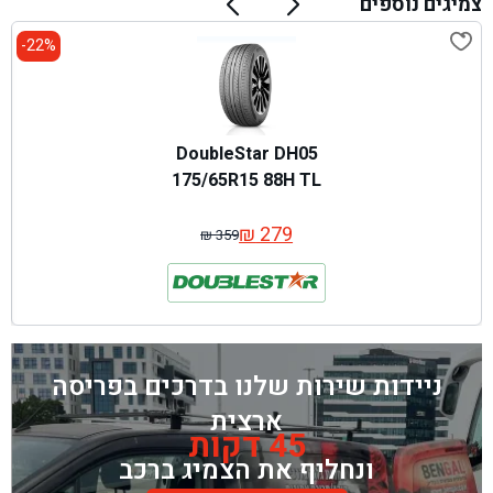
צמיגים נוספים
22%-
DoubleStar DH05
175/65R15 88H TL
₪
279
₪
359
המחיר
המחיר
המקורי
הנוכחי
היה:
הוא:
₪ 359.
₪ 279.
ניידות שירות שלנו בדרכים בפריסה
ארצית
45 דקות
ונחליף את הצמיג ברכב