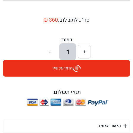
בן גל - שדרות יצחק רבין 1, באר יעקב - באר יעקב
בן גל - דרך השבעה 20, אזור - אזור
סה״כ לתשלום:
360
₪
בן גל - הכוזרי 1, תל אביב - תל אביב
כמות:
בן גל - הרצל 6, גדרה - גדרה
1
-
+
בן גל - שדרות דוד בן גוריון 8, באר שבע - באר שבע
הזמן עכשיו
בן גל - אוסלו 5, שדרות - שדרות
בן גל - תחנת אלון, ערד - ערד
תנאי תשלום:
בן גל - היובלים 26, הוד השרון - הוד השרון
בן גל - קלמן גבריאלוב 41, רחובות - רחובות
+
תיאור הצמיג
בן גל - יפת 88, תל אביב יפו - תל אביב