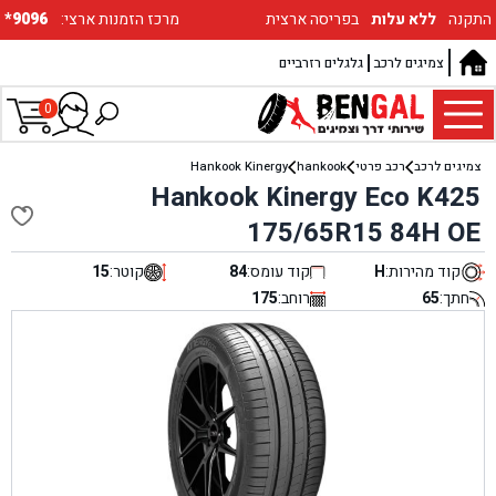
התקנה
ללא עלות
בפריסה ארצית
:מרכז הזמנות ארצי
*9096
צמיגים לרכב
גלגלים רזרביים
0
צמיגים לרכב
רכב פרטי
hankook
Hankook Kinergy
Hankook Kinergy Eco K425
175/65R15 84H OE
קוד מהירות:
H
קוד עומס:
84
קוטר:
15
חתך:
65
רוחב:
175