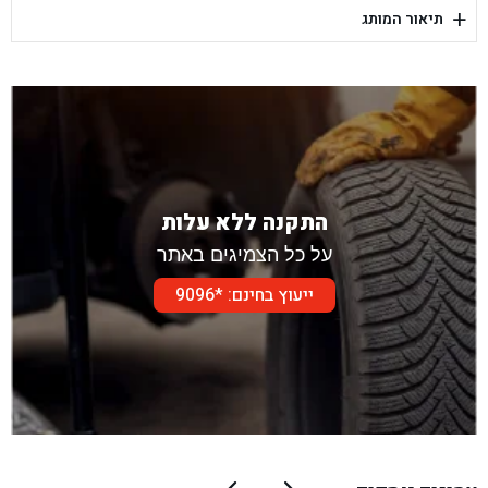
+
תיאור המותג
בן גל - דור אלון הר טוב - בית שמש
התקנה ללא עלות
על כל הצמיגים באתר
ייעוץ בחינם: *9096