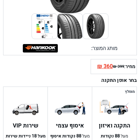
מותג המוצר:
₪
360
מחיר:
₪
399
המחיר
המחיר
הנוכחי
המקורי
בחר אופן התקנה
היה:
הוא:
₪ 399.
₪ 360.
מומלץ
התקנה ואיזון
איסוף עצמי
שירות VIP
מעל
88
נקודות
מעל
88
נקודות איסוף
מעל 18 ניידות שירות