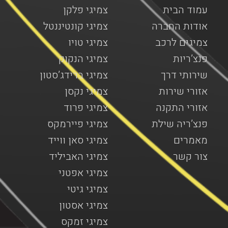
עמוד הבית
צמיגי פלקן
אודות החברה
צמיגי קונטיננטל
צמיגים לרכב
צמיגי טויו
פנצ’ריות
צמיגי הנקוק
שירותי דרך
צמיגי ברידג’סטון
אזורי שירות
צמיגי נקסן
אזורי התקנה
צמיגי פרוד
פנצ’ריה שילת
צמיגי פיירמקס
מאמרים
צמיגי סאן ווייד
צור קשר
צמיגי האביליד
צמיגי אפטני
צמיגי גיטי
צמיגי אסטון
צמיגי זמקס