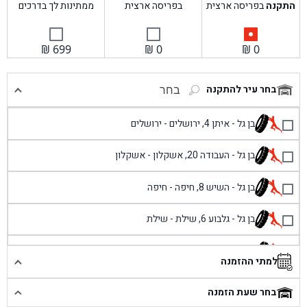
התקנה
בפריסה ארצית
בפריסה ארצית
ממתינות לך בדרכים
₪
699
₪
0
₪
0
בחר עיר להתקנה
בחר
בן גל - איתן 4, ירושלים - ירושלים
בן גל - העבודה 20, אשקלון - אשקלון
בן גל - השיש 8, חיפה - חיפה
בן גל - גלבוע 6, שילת - שילת
בן גל - פוריידיס, כניסה צפונית מול כביש 4 - פרדיס
למתי ההזמנה
בן גל - שכונת אזור תעשייה זעירה, עיילבון - עיילבון
בחר שעת הזמנה