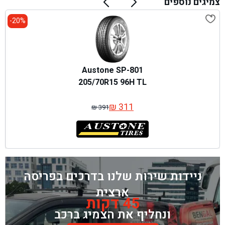
צמיגים נוספים
20%-
Austone SP-801
205/70R15 96H TL
₪
311
₪
391
המחיר
המחיר
המקורי
הנוכחי
היה:
הוא:
₪ 391.
₪ 311.
ניידות שירות שלנו בדרכים בפריסה
ארצית
45 דקות
ונחליף את הצמיג ברכב