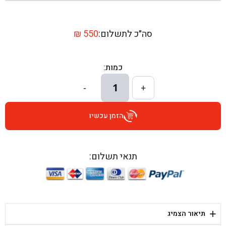
בן גל - שדרות יצחק רבין 1, באר יעקב - באר יעקב
בן גל - דרך השבעה 20, אזור - אזור
סה״כ לתשלום:
550
₪
בן גל - הכוזרי 1, תל אביב - תל אביב
כמות:
בן גל - הרצל 6, גדרה - גדרה
1
-
+
בן גל - שדרות דוד בן גוריון 8, באר שבע - באר שבע
הזמן עכשיו
בן גל - אוסלו 5, שדרות - שדרות
בן גל - תחנת אלון, ערד - ערד
תנאי תשלום:
בן גל - היובלים 26, הוד השרון - הוד השרון
בן גל - קלמן גבריאלוב 41, רחובות - רחובות
+
תיאור הצמיג
בן גל - יפת 88, תל אביב יפו - תל אביב