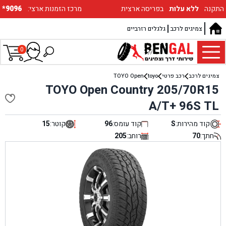
התקנה
ללא עלות
בפריסה ארצית
:מרכז הזמנות ארצי
*9096
צמיגים לרכב
גלגלים רזרביים
0
צמיגים לרכב
רכב פרטי
toyo
TOYO Open
TOYO Open Country 205/70R15
A/T+ 96S TL
קוד מהירות:
S
קוד עומס:
96
קוטר:
15
חתך:
70
רוחב:
205