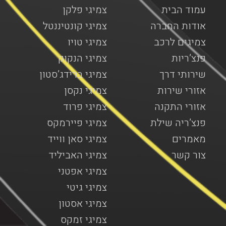
עמוד הבית
צמיגי פלקן
אודות החברה
צמיגי קונטיננטל
צמיגים לרכב
צמיגי טויו
פנצ’ריות
צמיגי הנקוק
שירותי דרך
צמיגי ברידג’סטון
אזורי שירות
צמיגי נקסן
אזורי התקנה
צמיגי פרוד
פנצ’ריה שילת
צמיגי פיירמקס
מאמרים
צמיגי סאן ווייד
צור קשר
צמיגי האביליד
צמיגי אפטני
צמיגי גיטי
צמיגי אסטון
צמיגי זמקס