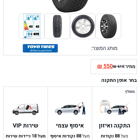
מותג המוצר:
₪
550
מחיר:
₪
610
המחיר
המחיר
הנוכחי
המקורי
בחר אופן התקנה
היה:
הוא:
₪ 610.
₪ 550.
מומלץ
התקנה ואיזון
איסוף עצמי
שירות VIP
מעל
88
נקודות
מעל
88
נקודות איסוף
מעל 18 ניידות שירות