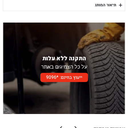
+
תיאור המותג
בן גל - דור אלון הר טוב - בית שמש
התקנה ללא עלות
על כל הצמיגים באתר
ייעוץ בחינם: *9096