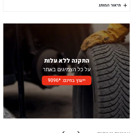
+
תיאור המותג
בן גל - דור אלון הר טוב - בית שמש
התקנה ללא עלות
על כל הצמיגים באתר
ייעוץ בחינם: *9096