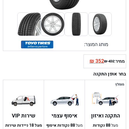
מותג המוצר:
₪
352
מחיר:
₪
432
המחיר
המחיר
הנוכחי
המקורי
בחר אופן התקנה
היה:
הוא:
₪ 432.
₪ 352.
מומלץ
התקנה ואיזון
איסוף עצמי
שירות VIP
מעל
88
נקודות
מעל
88
נקודות איסוף
מעל 18 ניידות שירות