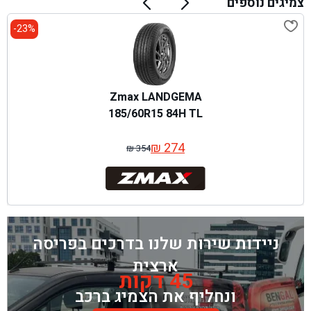
צמיגים נוספים
23%-
Zmax LANDGEMA
185/60R15 84H TL
₪
274
₪
354
המחיר
המחיר
המקורי
הנוכחי
היה:
הוא:
₪ 354.
₪ 274.
ניידות שירות שלנו בדרכים בפריסה
ארצית
45 דקות
ונחליף את הצמיג ברכב