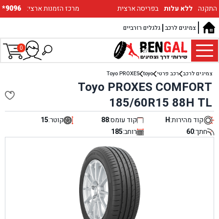
התקנה
ללא עלות
בפריסה ארצית
:מרכז הזמנות ארצי
*9096
צמיגים לרכב
גלגלים רזרביים
0
צמיגים לרכב
רכב פרטי
toyo
Toyo PROXES
Toyo PROXES COMFORT
185/60R15 88H TL
קוד מהירות:
H
קוד עומס:
88
קוטר:
15
חתך:
60
רוחב:
185