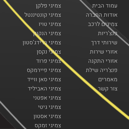
עמוד הבית
צמיגי פלקן
אודות החברה
צמיגי קונטיננטל
צמיגים לרכב
צמיגי טויו
פנצ’ריות
צמיגי הנקוק
שירותי דרך
צמיגי ברידג’סטון
אזורי שירות
צמיגי נקסן
אזורי התקנה
צמיגי פרוד
פנצ’ריה שילת
צמיגי פיירמקס
מאמרים
צמיגי סאן ווייד
צור קשר
צמיגי האביליד
צמיגי אפטני
צמיגי גיטי
צמיגי אסטון
צמיגי זמקס