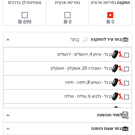
התקנה
בפריסה ארצית
בפריסה ארצית
ממתינות לך בדרכים
₪
699
₪
0
₪
0
בחר עיר להתקנה
בחר
בן גל - איתן 4, ירושלים - ירושלים
בן גל - העבודה 20, אשקלון - אשקלון
בן גל - השיש 8, חיפה - חיפה
בן גל - גלבוע 6, שילת - שילת
בן גל - פוריידיס, כניסה צפונית מול כביש 4 - פרדיס
למתי ההזמנה
בן גל - שכונת אזור תעשייה זעירה, עיילבון - עיילבון
בחר שעת הזמנה