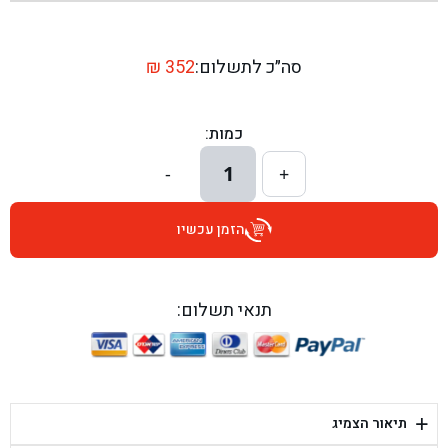
בן גל - שדרות יצחק רבין 1, באר יעקב - באר יעקב
בן גל - דרך השבעה 20, אזור - אזור
סה״כ לתשלום:
352
₪
בן גל - הכוזרי 1, תל אביב - תל אביב
כמות:
בן גל - הרצל 6, גדרה - גדרה
1
-
+
בן גל - שדרות דוד בן גוריון 8, באר שבע - באר שבע
הזמן עכשיו
בן גל - אוסלו 5, שדרות - שדרות
בן גל - תחנת אלון, ערד - ערד
תנאי תשלום:
בן גל - היובלים 26, הוד השרון - הוד השרון
בן גל - קלמן גבריאלוב 41, רחובות - רחובות
+
תיאור הצמיג
בן גל - יפת 88, תל אביב יפו - תל אביב