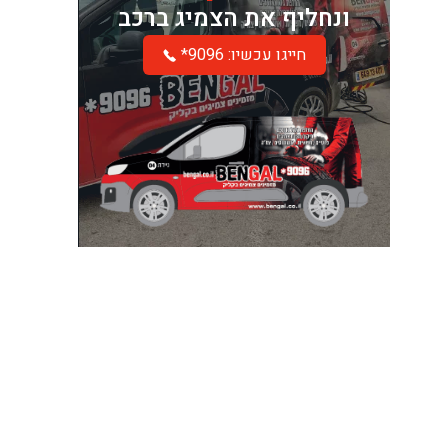
ונחליף את הצמיג ברכב
*חייגו עכשיו: 9096