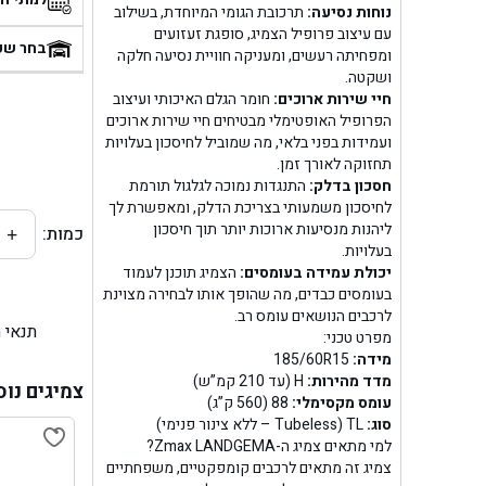
נוחות נסיעה:
תרכובת הגומי המיוחדת, בשילוב
בן
עם עיצוב פרופיל הצמיג, סופגת זעזועים
בחר שע
ומפחיתה רעשים, ומעניקה חוויית נסיעה חלקה
ושקטה.
בן ג
חיי שירות ארוכים:
חומר הגלם האיכותי ועיצוב
הפרופיל האופטימלי מבטיחים חיי שירות ארוכים
בן ג
ועמידות בפני בלאי, מה שמוביל לחיסכון בעלויות
תחזוקה לאורך זמן.
בן גל 
חסכון בדלק:
התנגדות נמוכה לגלגול תורמת
לחיסכון משמעותי בצריכת הדלק, ומאפשרת לך
ליהנות מנסיעות ארוכות יותר תוך חיסכון
כמות:
+
בן גל
בעלויות.
יכולת עמידה בעומסים:
הצמיג תוכנן לעמוד
בן ג
בעומסים כבדים, מה שהופך אותו לבחירה מצוינת
לרכבים הנושאים עומס רב.
תנאי 
בן גל
מפרט טכני:
מידה:
185/60R15
מדד מהירות:
H (עד 210 קמ”ש)
בן
צמיגים נוס
עומס מקסימלי:
88 (560 ק”ג)
סוג:
TL (Tubeless – ללא צינור פנימי)
בן גל 
למי מתאים צמיג ה-Zmax LANDGEMA?
צמיג זה מתאים לרכבים קומפקטיים, משפחתיים