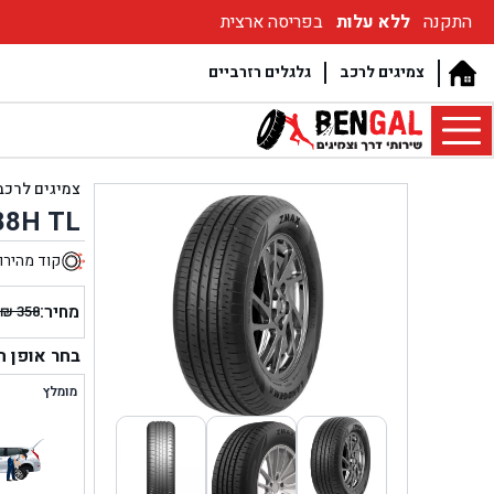
התקנה
ללא עלות
בפריסה ארצית
צמיגים לרכב
גלגלים רזרביים
צמיגים לרכב
88H TL
קוד מהירו
8
מחיר:
₪
358
המחיר
המחיר
הנוכחי
המקור
בחר אופן 
היה:
הוא:
מומלץ
₪ 358.
₪ 278.