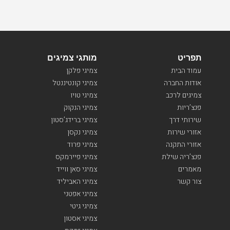
תפריט
מותגי צמיגים
עמוד הבית
צמיגי פלקן
אודות החברה
צמיגי קונטיננטל
צמיגים לרכב
צמיגי טויו
פנצ’ריות
צמיגי הנקוק
שירותי דרך
צמיגי ברידג’סטון
אזורי שירות
צמיגי נקסן
אזורי התקנה
צמיגי פרוד
פנצ’ריה שילת
צמיגי פיירמקס
מאמרים
צמיגי סאן ווייד
צור קשר
צמיגי האביליד
צמיגי אפטני
צמיגי גיטי
צמיגי אסטון