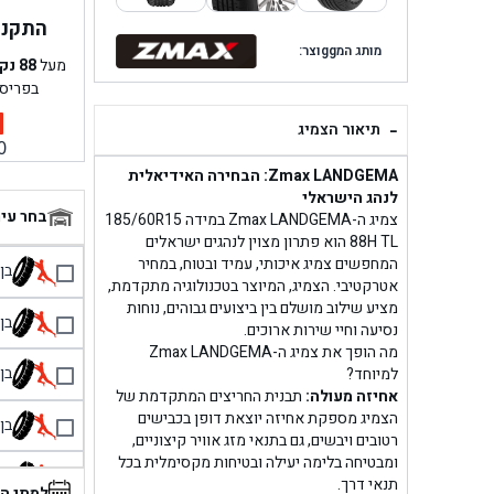
התקנה 
מותג המggוצר:
מעל
88
נק
בפריס
-
תיאור הצמיג
0
Zmax LANDGEMA: הבחירה האידיאלית
לנהג הישראלי
בחר עי
צמיג ה-Zmax LANDGEMA במידה 185/60R15
88H TL הוא פתרון מצוין לנהגים ישראלים
המחפשים צמיג איכותי, עמיד ובטוח, במחיר
בן גל 
אטרקטיבי. הצמיג, המיוצר בטכנולוגיה מתקדמת,
מציע שילוב מושלם בין ביצועים גבוהים, נוחות
בן גל
נסיעה וחיי שירות ארוכים.
מה הופך את צמיג ה-Zmax LANDGEMA
בן גל
למיוחד?
אחיזה מעולה:
תבנית החריצים המתקדמת של
הצמיג מספקת אחיזה יוצאת דופן בכבישים
בן גל
רטובים ויבשים, גם בתנאי מזג אוויר קיצוניים,
ומבטיחה בלימה יעילה ובטיחות מקסימלית בכל
בן 
תנאי דרך.
למתי ה