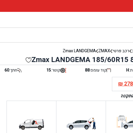
רכב פרטי
ZMAX
Zmax LANDGEMA
Zmax LANDGEMA 185/60R15 
ת:
H
קוד עומס:
88
קוטר:
15
חתך:
60
₪
27
י
התקנה