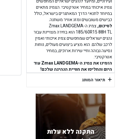
בן ג
ועירוניים, ומיועד לנהגים ישראלים המחפשים
צמיג איכותי במחיר אטרקטיבי. הצמיג מתאים
במיוחד לתנאי הדרך המאתגרים בישראל, כולל
בן גל -
כבישים משובשים ומזג אוויר משתנה.
לסיכום,
צמיג ה-Zmax LANDGEMA
בן
185/60R15 88H TL הוא בחירה מצויינת עבור
נהגים ישראלים שמחפשים צמיג איכותי ואמין
לרכב שלהם. הוא מציע ביצועים מעולים, נוחות
נסיעה גבוהה וחיי שירות ארוכים, במחיר
אטרקטיבי.
הזמינו את צמיג ה-Zmax LANDGEMA עוד
היום והחליפו את חוויית הנהיגה שלכם!
+
תיאור המותג
התקנה ללא עלות