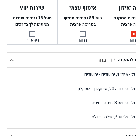
ואיזון
איסוף עצמי
שירות VIP
ודות התקנה
מעל
88
נקודות איסוף
מעל 18 ניידות שירות
ה ארצית
בפריסה ארצית
ממתינות לך בדרכים
₪
699
₪
0
₪
ר להתקנה
בחר
- איתן 4, ירושלים - ירושלים
 - העבודה 20, אשקלון - אשקלון
 - השיש 8, חיפה - חיפה
 - גלבוע 6, שילת - שילת
גל - פוריידיס, כניסה צפונית מול כביש 4 - פרדיס
הזמנה