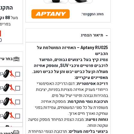
התקנה 
מותג המggוצר:
מעל
88
נק
בפריס
-
תיאור הצמיג
0
Aptany RU025 – האחיזה המושלמת על
הכביש
בחר עי
צמיג קיץ בעל ביצועים גבוהים, המיועד
לרכבים פרטיים ורכבי SUV, ומספק אחיזה
מעולה הן על כביש יבש והן על כביש רטוב.
בן גל 
מאפיינים עיקריים:
דריכה אסימטרית:
דגם הדריכה האסימטרי
בן גל
הייחודי מעניק אחיזה מצוינת בפניות, יציבות
במהירות גבוהה ופינוי יעיל של מים.
בן גל
תרכובת גומי מתקדמת:
מספקת אחיזה
משופרת על כל סוגי המשטחים, עמידות בפני
שחיקה ואורך חיים ארוך.
בן גל
נוחות נסיעה:
מבנה הצמיג המיוחד מספק נסיעה
שקטה ונוחה.
בן 
ביצועי בלימה מעולים:
תרכובת הגומי המיוחדת
למתי ה