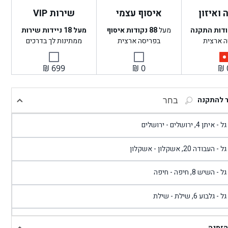
ואיזון
איסוף עצמי
שירות VIP
ודות התקנה
מעל
88
נקודות איסוף
מעל 18 ניידות שירות
ה ארצית
בפריסה ארצית
ממתינות לך בדרכים
₪
699
₪
0
₪
ר להתקנה
בחר
- איתן 4, ירושלים - ירושלים
 - העבודה 20, אשקלון - אשקלון
 - השיש 8, חיפה - חיפה
 - גלבוע 6, שילת - שילת
גל - פוריידיס, כניסה צפונית מול כביש 4 - פרדיס
הזמנה