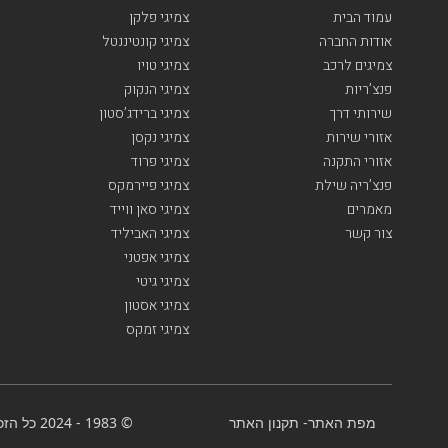
עמוד הבית
צמיגי פלקן
אודות החברה
צמיגי קונטיננטל
צמיגים לרכב
צמיגי טויו
פנצ’ריות
צמיגי הנקוק
שירותי דרך
צמיגי ברידג’סטון
אזורי שירות
צמיגי נקסן
אזורי התקנה
צמיגי פרוד
פנצ’ריה שילת
צמיגי פיירמקס
מאמרים
צמיגי סאן ווייד
צור קשר
צמיגי האביליד
צמיגי אפטני
צמיגי גיטי
צמיגי אסטון
צמיגי זמקס
מפת האתר
-
תקנון האתר
© 1983 - 2024 כל הזכויות שמורות-BenGal