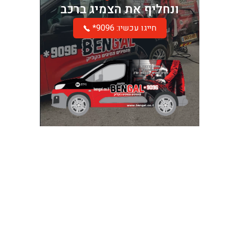
ונחליף את הצמיג ברכב
*חייגו עכשיו: 9096