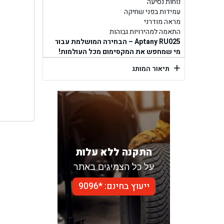
בן ג
נוחות נסיעה
עמידות בפני שחיקה
מראה מודרני
בן גל -
התאמה למהירויות גבוהות
Aptany RU025 – הבחירה המושלמת עבור
בן
מי שמחפש את המקסימום מכל העולמות!
+
תיאור המותג
התקנה ללא עלות
על כל הצמיגים באתר
ייעוץ בחינם: *9096