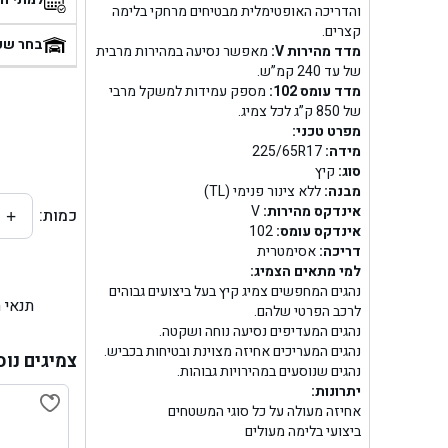
והדריכה האופטימלית מבטיחים מרחקי בלימה
בן
קצרים.
בחר שע
מדד מהירות V:
מאפשר נסיעה במהירות מרבית
של עד 240 קמ”ש.
בן ג
מדד עומס 102:
מספק עמידות למשקל מרבי
של 850 ק”ג לכל צמיג.
בן ג
מפרט טכני:
מידה:
225/65R17
בן גל 
סוג:
קיץ
מבנה:
ללא צינור פנימי (TL)
אינדקס מהירות:
V
כמות:
+
בן גל
אינדקס עומס:
102
דריכה:
אסימטרית
בן ג
למי מתאים הצמיג:
נהגים המחפשים צמיג קיץ בעל ביצועים גבוהים
תנאי 
בן גל
לרכב הפרטי שלהם.
נהגים המעדיפים נסיעה נוחה ושקטה.
נהגים המעריכים אחיזה מצוינת ובטיחות בכביש.
בן
צמיגים נוס
נהגים שנוסעים במהירויות גבוהות.
יתרונות:
בן גל 
אחיזה מעולה על כל סוגי המשטחים
ביצועי בלימה מעולים