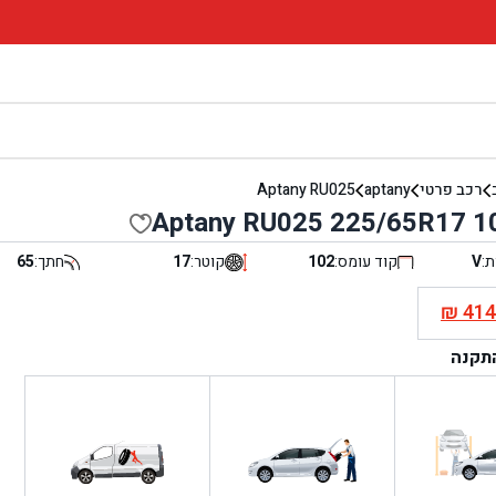
רכב פרטי
aptany
Aptany RU025
Aptany RU025 225/65R17 1
ת:
V
קוד עומס:
102
קוטר:
17
חתך:
65
₪
41
י
התקנה