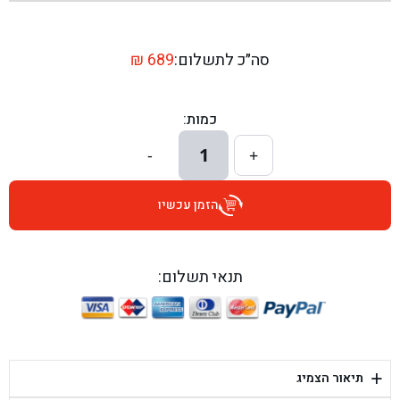
בן גל - שדרות יצחק רבין 1, באר יעקב - באר יעקב
בן גל - דרך השבעה 20, אזור - אזור
סה״כ לתשלום:
689
₪
בן גל - הכוזרי 1, תל אביב - תל אביב
כמות:
בן גל - הרצל 6, גדרה - גדרה
1
-
+
בן גל - שדרות דוד בן גוריון 8, באר שבע - באר שבע
הזמן עכשיו
בן גל - אוסלו 5, שדרות - שדרות
בן גל - תחנת אלון, ערד - ערד
תנאי תשלום:
בן גל - היובלים 26, הוד השרון - הוד השרון
בן גל - קלמן גבריאלוב 41, רחובות - רחובות
+
תיאור הצמיג
בן גל - יפת 88, תל אביב יפו - תל אביב