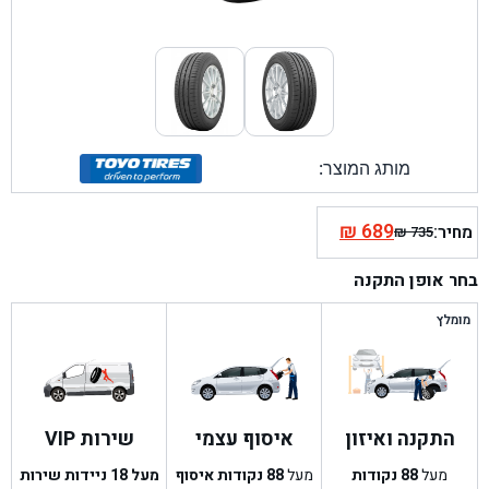
מותג המוצר:
₪
689
מחיר:
₪
735
המחיר
המחיר
הנוכחי
המקורי
בחר אופן התקנה
היה:
הוא:
₪ 735.
₪ 689.
מומלץ
התקנה ואיזון
איסוף עצמי
שירות VIP
מעל
88
נקודות
מעל
88
נקודות איסוף
מעל 18 ניידות שירות