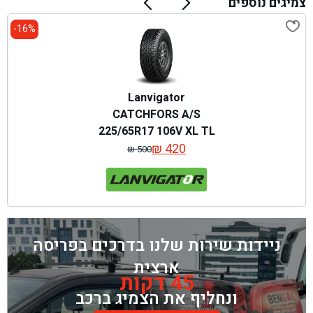
צמיגים נוספים
16%-
Lanvigator
CATCHFORS A/S
225/65R17 106V XL TL
₪
420
₪
500
המחיר
המחיר
המקורי
הנוכחי
היה:
הוא:
₪ 500.
₪ 420.
ניידות שירות שלנו בדרכים בפריסה
ארצית
45 דקות
ונחליף את הצמיג ברכב