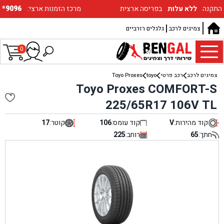
התקנה
ללא עלות
בפריסה ארצית
:מרכז הזמנות ארצי
*9096
צמיגים לרכב
גלגלים רזרביים
0
צמיגים לרכב
רכב פרטי
toyo
Toyo Proxes
Toyo Proxes COMFORT-S
225/65R17 106V TL
קוד מהירות:
V
קוד עומס:
106
קוטר:
17
חתך:
65
רוחב:
225