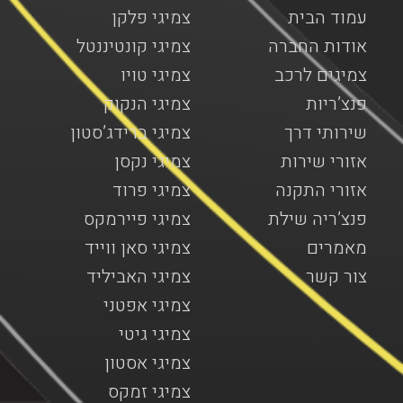
עמוד הבית
צמיגי פלקן
אודות החברה
צמיגי קונטיננטל
צמיגים לרכב
צמיגי טויו
פנצ’ריות
צמיגי הנקוק
שירותי דרך
צמיגי ברידג’סטון
אזורי שירות
צמיגי נקסן
אזורי התקנה
צמיגי פרוד
פנצ’ריה שילת
צמיגי פיירמקס
מאמרים
צמיגי סאן ווייד
צור קשר
צמיגי האביליד
צמיגי אפטני
צמיגי גיטי
צמיגי אסטון
צמיגי זמקס