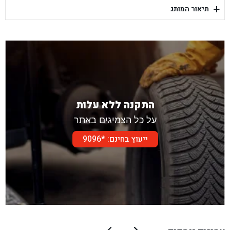
+
תיאור המותג
בן גל - דור אלון הר טוב - בית שמש
התקנה ללא עלות
על כל הצמיגים באתר
ייעוץ בחינם: *9096