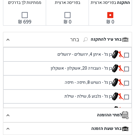
התקנה
בפריסה ארצית
בפריסה ארצית
ממתינות לך בדרכים
₪
699
₪
0
₪
0
בחר עיר להתקנה
בחר
בן גל - איתן 4, ירושלים - ירושלים
בן גל - העבודה 20, אשקלון - אשקלון
בן גל - השיש 8, חיפה - חיפה
בן גל - גלבוע 6, שילת - שילת
בן גל - פוריידיס, כניסה צפונית מול כביש 4 - פרדיס
למתי ההזמנה
בן גל - שכונת אזור תעשייה זעירה, עיילבון - עיילבון
בחר שעת הזמנה