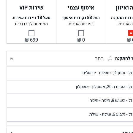
ואיזון
איסוף עצמי
שירות VIP
ודות התקנה
מעל
88
נקודות איסוף
מעל 18 ניידות שירות
ה ארצית
בפריסה ארצית
ממתינות לך בדרכים
₪
699
₪
0
₪
ר להתקנה
בחר
- איתן 4, ירושלים - ירושלים
 - העבודה 20, אשקלון - אשקלון
 - השיש 8, חיפה - חיפה
 - גלבוע 6, שילת - שילת
גל - פוריידיס, כניסה צפונית מול כביש 4 - פרדיס
הזמנה