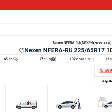
רכב פרטי
NEXEN
Nexen NFERA-RU
Nexen NFERA-RU 225/65R17 1
ת:
H
קוד עומס:
102
קוטר:
17
חתך:
65
₪
59
י
התקנה