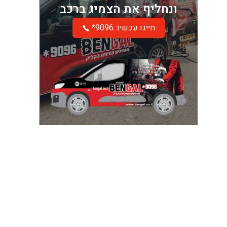
ונחליף את הצמיג ברכב
*חייגו עכשיו: 9096