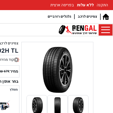
התקנה
ללא עלות
בפריסה ארצית
צמיגים לרכב
גלגלים רזרביים
צמיגים לרכב
02H TL
קוד מהירו
9
מחיר:
₪
679
המחיר
המחיר
הנוכחי
המקור
בחר אופן 
היה:
הוא:
מומלץ
₪ 679.
₪ 599.