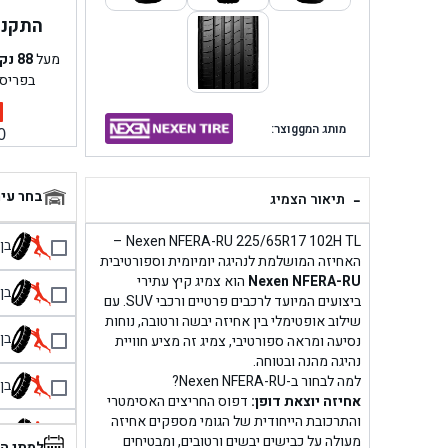
התקנה 
מעל
88
נק
בפריס
מותג המggוצר:
0
-
בחר עי
תיאור הצמיג
Nexen NFERA-RU 225/65R17 102H TL –
בן גל 
האחיזה המושלמת לנהיגה יומיומית וספורטיבית
Nexen NFERA-RU
הוא צמיג קיץ עתירי
בן גל
ביצועים המיועד לרכבים פרטיים ורכבי SUV. עם
שילוב אופטימלי בין אחיזה יבשה ורטובה, נוחות
בן גל
נסיעה ומראה ספורטיבי, צמיג זה מציע חוויית
נהיגה מהנה ובטוחה.
למה לבחור ב-Nexen NFERA-RU?
בן גל
אחיזה יוצאת דופן:
דפוס החריצים האסימטרי
והתרכובת הייחודית של הגומי מספקים אחיזה
בן 
מעולה על כבישים יבשים ורטובים, ומבטיחים
למתי ה