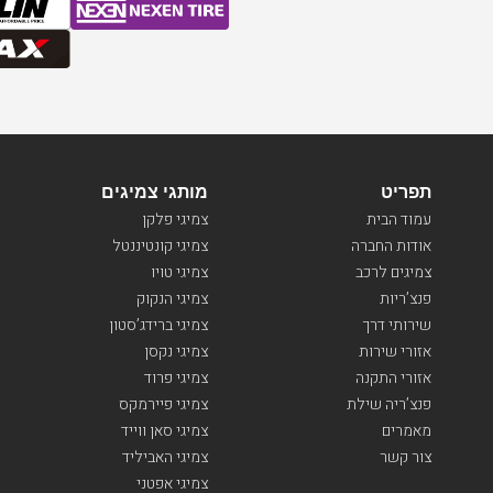
תפריט
מותגי צמיגים
עמוד הבית
צמיגי פלקן
אודות החברה
צמיגי קונטיננטל
צמיגים לרכב
צמיגי טויו
פנצ’ריות
צמיגי הנקוק
שירותי דרך
צמיגי ברידג’סטון
אזורי שירות
צמיגי נקסן
אזורי התקנה
צמיגי פרוד
פנצ’ריה שילת
צמיגי פיירמקס
מאמרים
צמיגי סאן ווייד
צור קשר
צמיגי האביליד
צמיגי אפטני