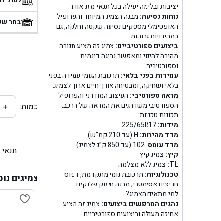
יציבות ובלימה יעילה בכל תנאי מזג אוויר.
בן
נוחות נסיעה:
מבנה הצמיג המיוחד והפרופיל
בחר שע
האופטימלי מספקים נסיעה שקטה וחלקה, גם
במהירויות גבוהות.
בן ג
ביצועים ספורטיביים:
צמיג זה מציע תגובה
מהירה להיגוי ומאפשר נהיגה דינמית
בן ג
וספורטיבית.
עמידות בפני בלאי:
תרכובת הגומי עמידה בפני
בן גל 
בלאי ושחיקה, ומבטיחה אורך חיים ארוך לצמיג.
מראה ספורטיבי:
העיצוב המודרני והפרופיל
הספורטיבי משדרגים את המראה של הרכב.
כמות:
+
בן גל
תכונות טכניות:
מידות:
225/65R17
בן ג
מדד מהירות:
H (עד 210 קמ”ש)
מדד עומס:
102 (עד 850 ק”ג לצמיג)
תנאי 
בן גל
קיץ:
צמיג קיץ
TL:
צמיג ללא מצלמה
טכנולוגיות:
תרכובת גומי מתקדמת, דפוס
בן
צמיגים נוס
חריצים אסימטרי, מבנה חיזוק פלנקים
למי מתאים הצמיג?
בן גל 
נהגים המחפשים ביצועים:
צמיג זה מציע
אחיזה מעולה וביצועים ספורטיביים.