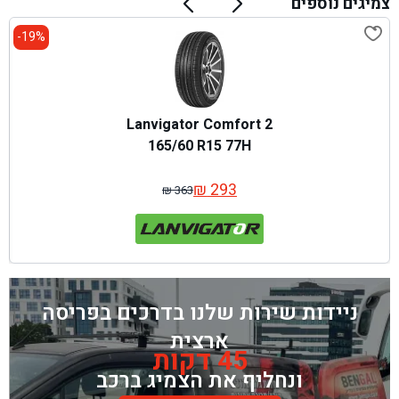
צמיגים נוספים
19%-
Lanvigator Comfort 2
165/60 R15 77H
₪
293
₪
363
המחיר
המחיר
המקורי
הנוכחי
היה:
הוא:
₪ 363.
₪ 293.
ניידות שירות שלנו בדרכים בפריסה
ארצית
45 דקות
ונחליף את הצמיג ברכב