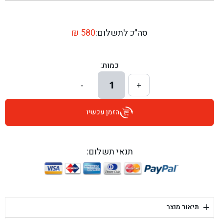
בן גל - שדרות יצחק רבין 1, באר יעקב - באר יעקב
בן גל - דרך השבעה 20, אזור - אזור
סה״כ לתשלום:
580
₪
בן גל - הכוזרי 1, תל אביב - תל אביב
כמות:
בן גל - הרצל 6, גדרה - גדרה
1
-
+
בן גל - שדרות דוד בן גוריון 8, באר שבע - באר שבע
הזמן עכשיו
בן גל - אוסלו 5, שדרות - שדרות
בן גל - תחנת אלון, ערד - ערד
תנאי תשלום:
בן גל - היובלים 26, הוד השרון - הוד השרון
בן גל - קלמן גבריאלוב 41, רחובות - רחובות
+
תיאור מוצר
בן גל - יפת 88, תל אביב יפו - תל אביב