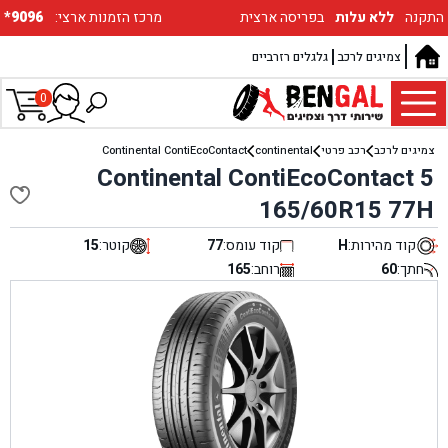
התקנה
ללא עלות
בפריסה ארצית
:מרכז הזמנות ארצי
*9096
צמיגים לרכב
גלגלים רזרביים
0
צמיגים לרכב
רכב פרטי
continental
Continental ContiEcoContact
Continental ContiEcoContact 5
165/60R15 77H
קוד מהירות:
H
קוד עומס:
77
קוטר:
15
חתך:
60
רוחב:
165