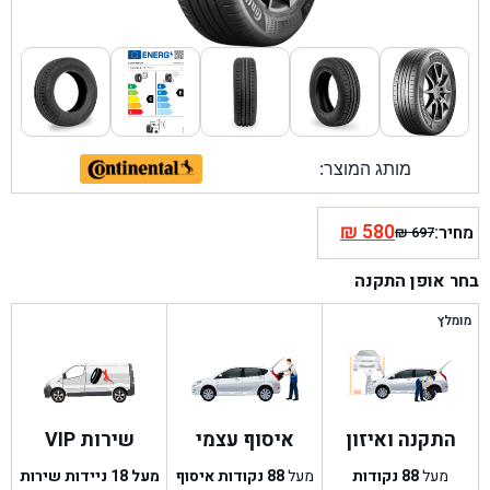
מותג המוצר:
₪
580
מחיר:
₪
697
המחיר
המחיר
הנוכחי
המקורי
בחר אופן התקנה
היה:
הוא:
₪ 697.
₪ 580.
מומלץ
התקנה ואיזון
איסוף עצמי
שירות VIP
מעל
88
נקודות
מעל
88
נקודות איסוף
מעל 18 ניידות שירות