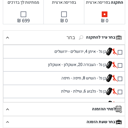
התקנה
בפריסה ארצית
בפריסה ארצית
ממתינות לך בדרכים
₪
699
₪
0
₪
0
בחר עיר להתקנה
בחר
בן גל - איתן 4, ירושלים - ירושלים
בן גל - העבודה 20, אשקלון - אשקלון
בן גל - השיש 8, חיפה - חיפה
בן גל - גלבוע 6, שילת - שילת
בן גל - פוריידיס, כניסה צפונית מול כביש 4 - פרדיס
למתי ההזמנה
בן גל - שכונת אזור תעשייה זעירה, עיילבון - עיילבון
בחר שעת הזמנה