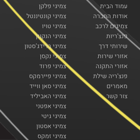
עמוד הבית
צמיגי פלקן
אודות החברה
צמיגי קונטיננטל
צמיגים לרכב
צמיגי טויו
פנצ’ריות
צמיגי הנקוק
שירותי דרך
צמיגי ברידג’סטון
אזורי שירות
צמיגי נקסן
אזורי התקנה
צמיגי פרוד
פנצ’ריה שילת
צמיגי פיירמקס
מאמרים
צמיגי סאן ווייד
צור קשר
צמיגי האביליד
צמיגי אפטני
צמיגי גיטי
צמיגי אסטון
צמיגי זמקס