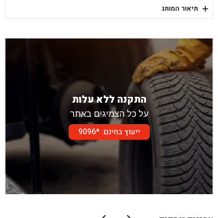
+
תיאור המותג
בן גל - דור אלון הר טוב - בית שמש
התקנה ללא עלות
על כל הצמיגים באתר
ייעוץ בחינם: *9096