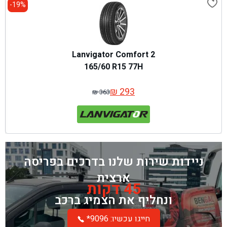
19%-
Lanvigator Comfort 2
165/60 R15 77H
₪
293
₪
363
המחיר
המחיר
המקורי
הנוכחי
היה:
הוא:
₪ 363.
₪ 293.
ניידות שירות שלנו בדרכים בפריסה
ארצית
45 דקות
ונחליף את הצמיג ברכב
*חייגו עכשיו: 9096