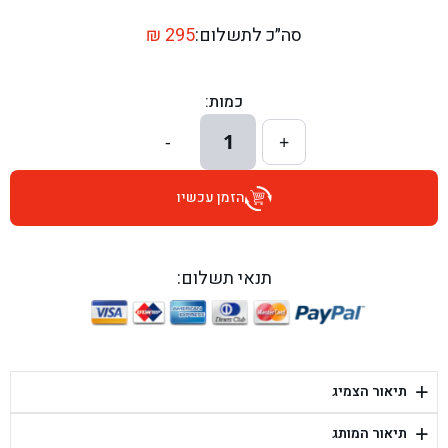
בן גל - דרך השבעה 20, אזור - אזור
סה״כ לתשלום:
295
₪
בן גל - הכוזרי 1, תל אביב - תל אביב
כמות:
בן גל - הרצל 6, גדרה - גדרה
1
-
+
בן גל - שדרות דוד בן גוריון 8, באר שבע - באר שבע
הזמן עכשיו
בן גל - אוסלו 5, שדרות - שדרות
בן גל - תחנת אלון, ערד - ערד
תנאי תשלום:
בן גל - היובלים 26, הוד השרון - הוד השרון
בן גל - קלמן גבריאלוב 41, רחובות - רחובות
+
תיאור הצמיג
בן גל - יפת 88, תל אביב יפו - תל אביב
+
תיאור המותג
בן גל - דור אלון הר טוב - בית שמש