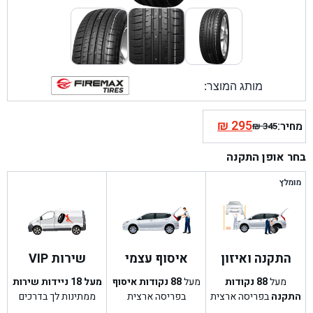
מותג המוצר:
₪
295
מחיר:
₪
345
המחיר
המחיר
הנוכחי
המקורי
בחר אופן התקנה
היה:
הוא:
₪ 345.
₪ 295.
מומלץ
התקנה ואיזון
איסוף עצמי
שירות VIP
מעל
88
נקודות
מעל
88
נקודות איסוף
מעל 18 ניידות שירות
התקנה
בפריסה ארצית
בפריסה ארצית
ממתינות לך בדרכים