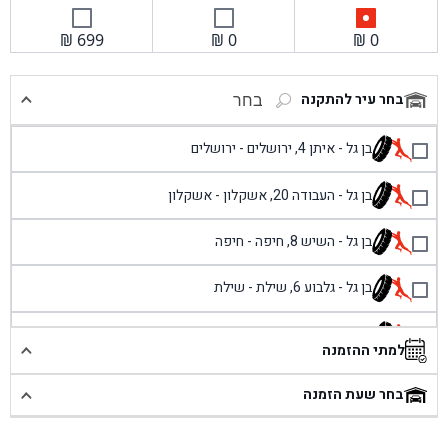
₪
699
₪
0
₪
0
בחר עיר להתקנה
בחר
בן גל - איתן 4, ירושלים - ירושלים
בן גל - העבודה 20, אשקלון - אשקלון
בן גל - השיש 8, חיפה - חיפה
בן גל - גלבוע 6, שילת - שילת
בן גל - פוריידיס, כניסה צפונית מול כביש 4 - פרדיס
למתי ההזמנה
בן גל - שכונת אזור תעשייה זעירה, עיילבון - עיילבון
בחר שעת הזמנה
בן גל - שדרות יצחק רבין 1, באר יעקב - באר יעקב