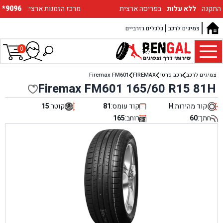
התקנה
ללא עלות
בפריסה ארצית
:מרכז הזמנות ארצי
*9096
צמיגים לרכב
גלגלים רזרביים
0
צמיגים לרכב
רכב פרטי
FIREMAX
Firemax FM601
Firemax FM601 165/60 R15 81H
קוד מהירות:
H
קוד עומס:
81
קוטר:
15
חתך:
60
רוחב:
165