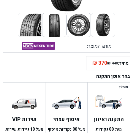
מותג המוצר:
₪
370
מחיר:
₪
440
המחיר
המחיר
הנוכחי
המקורי
בחר אופן התקנה
היה:
הוא:
₪ 440.
₪ 370.
מומלץ
התקנה ואיזון
איסוף עצמי
שירות VIP
מעל
88
נקודות
מעל
88
נקודות איסוף
מעל 18 ניידות שירות