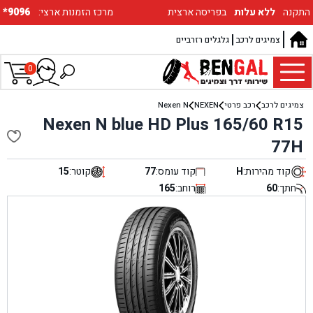
התקנה
ללא עלות
בפריסה ארצית
:מרכז הזמנות ארצי
*9096
צמיגים לרכב
גלגלים רזרביים
0
צמיגים לרכב
רכב פרטי
NEXEN
Nexen N
Nexen N blue HD Plus 165/60 R15
77H
קוד מהירות:
H
קוד עומס:
77
קוטר:
15
חתך:
60
רוחב:
165