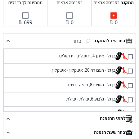
התקנה
בפריסה ארצית
בפריסה ארצית
ממתינות לך בדרכים
₪
699
₪
0
₪
0
בחר עיר להתקנה
בחר
בן גל - איתן 4, ירושלים - ירושלים
בן גל - העבודה 20, אשקלון - אשקלון
בן גל - השיש 8, חיפה - חיפה
בן גל - גלבוע 6, שילת - שילת
בן גל - פוריידיס, כניסה צפונית מול כביש 4 - פרדיס
למתי ההזמנה
בן גל - שכונת אזור תעשייה זעירה, עיילבון - עיילבון
בחר שעת הזמנה