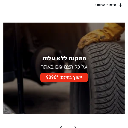
+
תיאור המותג
בן גל - דור אלון הר טוב - בית שמש
התקנה ללא עלות
על כל הצמיגים באתר
ייעוץ בחינם: *9096