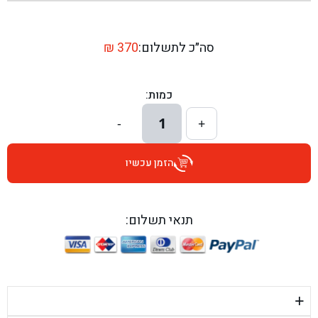
בן גל - שדרות יצחק רבין 1, באר יעקב - באר יעקב
בן גל - דרך השבעה 20, אזור - אזור
סה״כ לתשלום:
370
₪
בן גל - הכוזרי 1, תל אביב - תל אביב
כמות:
בן גל - הרצל 6, גדרה - גדרה
1
-
+
בן גל - שדרות דוד בן גוריון 8, באר שבע - באר שבע
הזמן עכשיו
בן גל - אוסלו 5, שדרות - שדרות
בן גל - תחנת אלון, ערד - ערד
תנאי תשלום:
בן גל - היובלים 26, הוד השרון - הוד השרון
בן גל - קלמן גבריאלוב 41, רחובות - רחובות
+
בן גל - יפת 88, תל אביב יפו - תל אביב