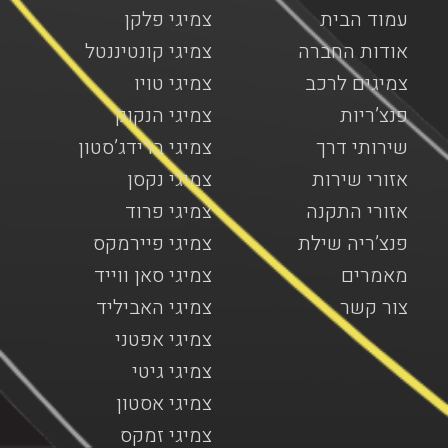
עמוד הבית
צמיגי פלקן
אודות החברה
צמיגי קונטיננטל
צמיגים לרכב
צמיגי טויו
פנצ’ריות
צמיגי הנקוק
שירותי דרך
צמיגי ברידג’סטון
אזורי שירות
צמיגי נקסן
אזורי התקנה
צמיגי פרוד
פנצ’ריה שילת
צמיגי פיירמקס
מאמרים
צמיגי סאן ווייד
צור קשר
צמיגי האביליד
צמיגי אפטני
צמיגי גיטי
צמיגי אסטון
צמיגי זמקס