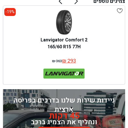
צמיגים נוספים
19%-
Lanvigator Comfort 2
165/60 R15 77H
₪
293
₪
363
המחיר
המחיר
המקורי
הנוכחי
היה:
הוא:
₪ 363.
₪ 293.
ניידות שירות שלנו בדרכים בפריסה
ארצית
45 דקות
ונחליף את הצמיג ברכב